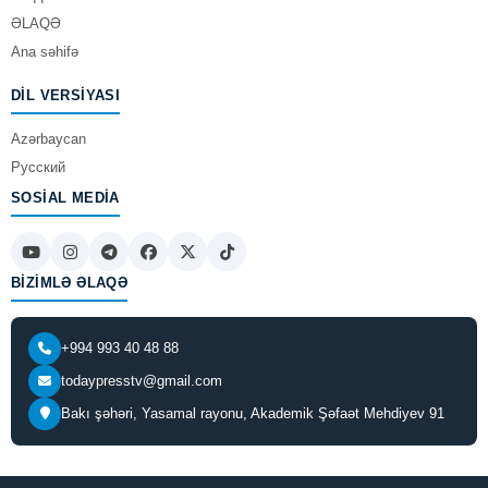
ƏLAQƏ
Ana səhifə
DIL VERSIYASI
Azərbaycan
Русский
SOSIAL MEDIA
BIZIMLƏ ƏLAQƏ
+994 993 40 48 88
todaypresstv@gmail.com
Bakı şəhəri, Yasamal rayonu, Akademik Şəfaət Mehdiyev 91