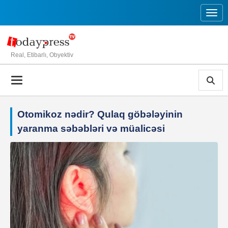
Toggl
Real, Etibarlı, Obyektiv
Otomikoz nədir? Qulaq göbələyinin
yaranma səbəbləri və müalicəsi