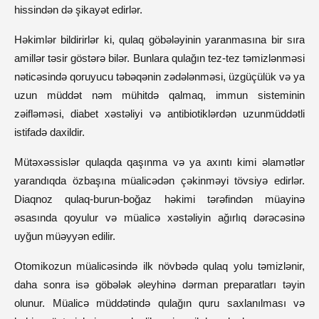
hissindən də şikayət edirlər.
Həkimlər bildirirlər ki, qulaq göbələyinin yaranmasına bir sıra 
amillər təsir göstərə bilər. Bunlara qulağın tez-tez təmizlənməsi 
nəticəsində qoruyucu təbəqənin zədələnməsi, üzgüçülük və ya 
uzun müddət nəm mühitdə qalmaq, immun sisteminin 
zəifləməsi, diabet xəstəliyi və antibiotiklərdən uzunmüddətli 
istifadə daxildir.
Mütəxəssislər qulaqda qaşınma və ya axıntı kimi əlamətlər 
yarandıqda özbaşına müalicədən çəkinməyi tövsiyə edirlər. 
Diaqnoz qulaq-burun-boğaz həkimi tərəfindən müayinə 
əsasında qoyulur və müalicə xəstəliyin ağırlıq dərəcəsinə 
uyğun müəyyən edilir.
Otomikozun müalicəsində ilk növbədə qulaq yolu təmizlənir, 
daha sonra isə göbələk əleyhinə dərman preparatları təyin 
olunur. Müalicə müddətində qulağın quru saxlanılması və 