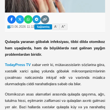
-
+
23.06.2026 11:13
A
A
Sağlamlıq
Qulaqda yaranan göbələk infeksiyası, tibbi dildə otomikoz 
həm uşaqlarda, həm də böyüklərdə rast gəlinən yayğın 
problemlərdən biridir. 
TodayPress TV
 xəbər verir ki, mütəxəssislərin sözlərinə görə, 
xəstəlik xarici qulaq yolunda göbələk mikroorqanizmlərinin 
çoxalması nəticəsində inkişaf edir və vaxtında müalicə 
olunmadıqda ciddi narahatlıqlara səbəb ola bilər.
Otomikozun əsas əlamətləri arasında qulaqda qaşınma, ağrı, 
tutulma hissi, eşitmənin zəifləməsi və qulaqdan axıntı gəlməsi 
yer alır. Bəzi hallarda xəstələr qulaqda küy və ya narahatlıq 