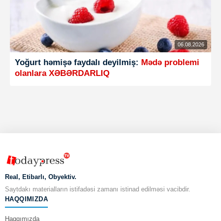
06.08.2026
Yoğurt həmişə faydalı deyilmiş:
Mədə problemi
olanlara XƏBƏRDARLIQ
Real, Etibarlı, Obyektiv.
Saytdakı materialların istifadəsi zamanı istinad edilməsi vacibdir.
HAQQIMIZDA
Haqqımızda