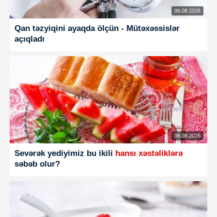
06.08.2026
Qan təzyiqini ayaqda ölçün - Mütəxəssislər
açıqladı
06.08.2026
Sevərək yediyimiz bu ikili
hansı xəstəliklərə
səbəb olur?