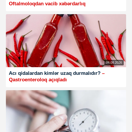
Oftalmoloqdan vacib xəbərdarlıq
06.08.2026
Acı qidalardan kimlər uzaq durmalıdır?
–
Qastroenteroloq açıqladı