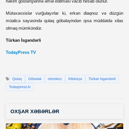
həkim göstərişlərinə əməl edilməsi vacib hesab olunur.
Mütəxəssislər vurğulayırlar ki, erkən diaqnoz və düzgün 
müalicə sayəsində qulaq göbələyindən qısa müddətdə xilas 
olmaq mümkündür.
Türkan İsgəndərli
TodayPress TV
Qulaq
Göbələk
otomikoz
İnfeksiya
Türkan İsgəndərli
Todaypress.tv
OXŞAR XƏBƏRLƏR