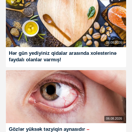
06.08.2026
Hər gün yediyiniz qidalar arasında xolesterinə
faydalı olanlar varmış!
06.08.2026
Gözlər yüksək təzyiqin aynasıdır
–