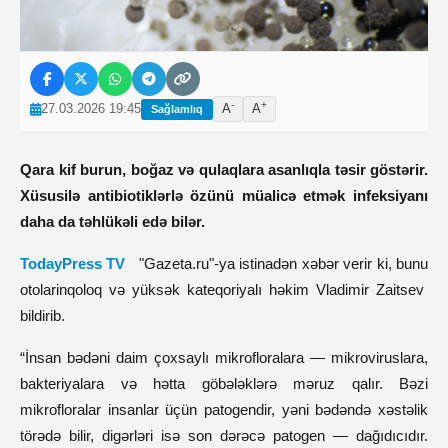
-
+
27.03.2026 19:45
A
A
Sağlamlıq
Qara kif burun, boğaz və qulaqlara asanlıqla təsir göstərir.
Xüsusilə antibiotiklərlə özünü müalicə etmək infeksiyanı
daha da təhlükəli edə bilər.
TodayPress TV
"Gazeta.ru"-ya istinadən xəbər verir ki, bunu
otolarinqoloq və yüksək kateqoriyalı həkim Vladimir Zaitsev
bildirib.
“İnsan bədəni daim çoxsaylı mikrofloralara — mikroviruslara,
bakteriyalara və hətta göbələklərə məruz qalır. Bəzi
mikrofloralar insanlar üçün patogendir, yəni bədəndə xəstəlik
törədə bilir, digərləri isə son dərəcə patogen — dağıdıcıdır.