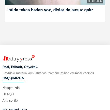
05.08.2026
İstidə təkcə bədən yox, dişlər də susuz qalır
Real, Etibarlı, Obyektiv.
Saytdakı materialların istifadəsi zamanı istinad edilməsi vacibdir.
HAQQIMIZDA
Haqqımızda
ƏLAQƏ
Ana səhifə