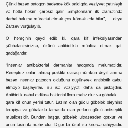
Çünki bəzən patogen bədəndə kök saldıqda vəziyyət çətinləşir
və hətta həkim çarəsiz qalır. Simptomların ilk əlamətində
dərhal həkimə müraciət etmək çox kömək edə bilər”, — deyə
Zaitsev vurğulayıb.
O həmçinin qeyd edib ki, qara kif infeksiyasından
şübhələnirsinizsə, özünü antibiotiklə müalicə etmək qəti
qadağandır.
“İnsanlar antibakterial dərmanlar haqqında məlumatlıdır.
Reseptsiz onları almaq praktiki olaraq mümkün deyil, amma
bəzən insanlar patogen olduğunu düşünərək antibiotik qəbul
etməyə başlayırlar. Bu isə vəziyyəti daha da pisləşdirir.
Antibiotik qəbul etdikdə bakterial flora məhv olur və göbələk —
qara kif onun yerini tutur. Lazım olan güclü göbələk əleyhinə
terapiya və göbələklə təmasda olan yerlərin güclü antiseptik
müalicəsidir. Bundan başqa, göbələk ultrasəsdən qorxur və
onun təsiri ilə məhv olur. Digər bir üsul isə krio-cərrahiyyadır.