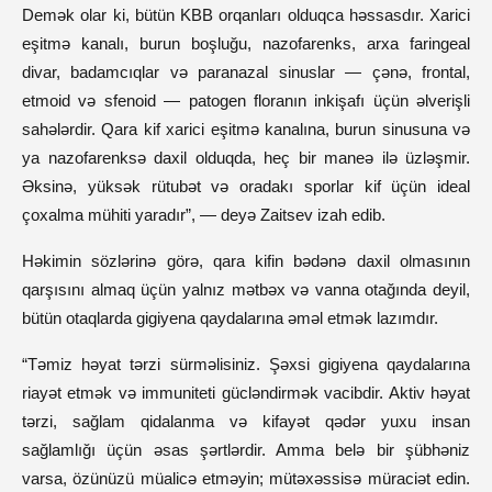
Demək olar ki, bütün KBB orqanları olduqca həssasdır. Xarici
eşitmə kanalı, burun boşluğu, nazofarenks, arxa faringeal
divar, badamcıqlar və paranazal sinuslar — çənə, frontal,
etmoid və sfenoid — patogen floranın inkişafı üçün əlverişli
sahələrdir. Qara kif xarici eşitmə kanalına, burun sinusuna və
ya nazofarenksə daxil olduqda, heç bir maneə ilə üzləşmir.
Əksinə, yüksək rütubət və oradakı sporlar kif üçün ideal
çoxalma mühiti yaradır”, — deyə Zaitsev izah edib.
Həkimin sözlərinə görə, qara kifin bədənə daxil olmasının
qarşısını almaq üçün yalnız mətbəx və vanna otağında deyil,
bütün otaqlarda gigiyena qaydalarına əməl etmək lazımdır.
“Təmiz həyat tərzi sürməlisiniz. Şəxsi gigiyena qaydalarına
riayət etmək və immuniteti gücləndirmək vacibdir. Aktiv həyat
tərzi, sağlam qidalanma və kifayət qədər yuxu insan
sağlamlığı üçün əsas şərtlərdir. Amma belə bir şübhəniz
varsa, özünüzü müalicə etməyin; mütəxəssisə müraciət edin.