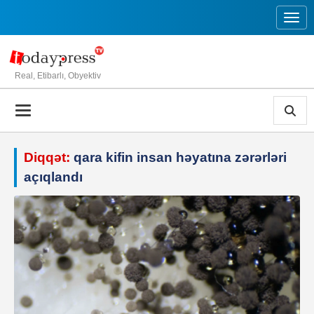
Toggl
Real, Etibarlı, Obyektiv
Diqqət:
qara kifin insan həyatına zərərləri
açıqlandı