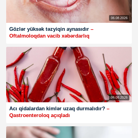
06.08.2026
Gözlər yüksək təzyiqin aynasıdır
–
Oftalmoloqdan vacib xəbərdarlıq
06.08.2026
Acı qidalardan kimlər uzaq durmalıdır?
–
Qastroenteroloq açıqladı