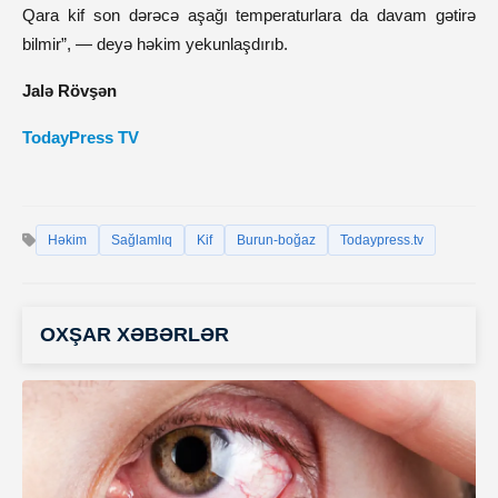
Qara kif son dərəcə aşağı temperaturlara da davam gətirə
bilmir”, — deyə həkim yekunlaşdırıb.
Jalə Rövşən
TodayPress TV
Həkim
Sağlamlıq
Kif
Burun-boğaz
Todaypress.tv
OXŞAR XƏBƏRLƏR