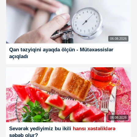
06.08.2026
Qan təzyiqini ayaqda ölçün - Mütəxəssislər
açıqladı
06.08.2026
Sevərək yediyimiz bu ikili
hansı xəstəliklərə
səbəb olur?