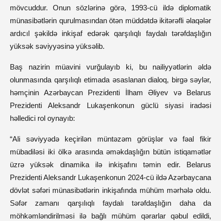
mövcuddur. Onun sözlərinə görə, 1993-cü ildə diplomatik
münasibətlərin qurulmasından ötən müddətdə ikitərəfli əlaqələr
ardıcıl şəkildə inkişaf edərək qarşılıqlı faydalı tərəfdaşlığın
yüksək səviyyəsinə yüksəlib.
Baş nazirin müavini vurğulayıb ki, bu nailiyyətlərin əldə
olunmasında qarşılıqlı etimada əsaslanan dialoq, birgə səylər,
həmçinin Azərbaycan Prezidenti İlham Əliyev və Belarus
Prezidenti Aleksandr Lukaşenkonun güclü siyasi iradəsi
həlledici rol oynayıb:
“Ali səviyyədə keçirilən müntəzəm görüşlər və fəal fikir
mübadiləsi iki ölkə arasında əməkdaşlığın bütün istiqamətlər
üzrə yüksək dinamika ilə inkişafını təmin edir. Belarus
Prezidenti Aleksandr Lukaşenkonun 2024-cü ildə Azərbaycana
dövlət səfəri münasibətlərin inkişafında mühüm mərhələ oldu.
Səfər zamanı qarşılıqlı faydalı tərəfdaşlığın daha da
möhkəmləndirilməsi ilə bağlı mühüm qərarlar qəbul edildi,