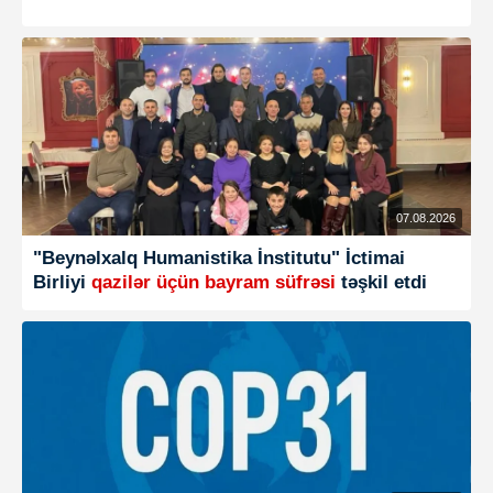
07.08.2026
"Beynəlxalq Humanistika İnstitutu" İctimai
Birliyi
qazilər üçün bayram süfrəsi
təşkil etdi