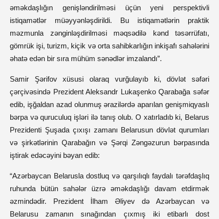
əməkdaşlığın genişləndirilməsi üçün yeni perspektivli
istiqamətlər müəyyənləşdirildi. Bu istiqamətlərin praktik
məzmunla zənginləşdirilməsi məqsədilə kənd təsərrüfatı,
gömrük işi, turizm, kiçik və orta sahibkarlığın inkişafı sahələrini
əhatə edən bir sıra mühüm sənədlər imzalandı”.
Samir Şərifov xüsusi olaraq vurğulayıb ki, dövlət səfəri
çərçivəsində Prezident Aleksandr Lukaşenko Qarabağa səfər
edib, işğaldan azad olunmuş ərazilərdə aparılan genişmiqyaslı
bərpa və quruculuq işləri ilə tanış olub. O xatırladıb ki, Belarus
Prezidenti Şuşada çıxışı zamanı Belarusun dövlət qurumları
və şirkətlərinin Qarabağın və Şərqi Zəngəzurun bərpasında
iştirak edəcəyini bəyan edib:
“Azərbaycan Belarusla dostluq və qarşılıqlı faydalı tərəfdaşlıq
ruhunda bütün sahələr üzrə əməkdaşlığı davam etdirmək
əzmindədir. Prezident İlham Əliyev də Azərbaycan və
Belarusu zamanın sınağından çıxmış iki etibarlı dost