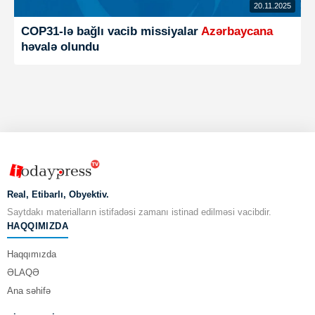
20.11.2025
COP31-lə bağlı vacib missiyalar
Azərbaycana
həvalə olundu
Real, Etibarlı, Obyektiv.
Saytdakı materialların istifadəsi zamanı istinad edilməsi vacibdir.
HAQQIMIZDA
Haqqımızda
ƏLAQƏ
Ana səhifə