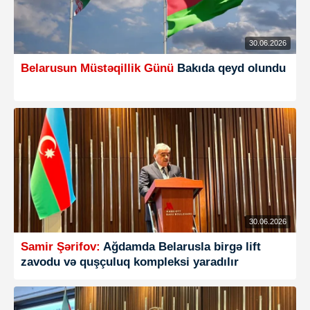
30.06.2026
Belarusun Müstəqillik Günü
Bakıda qeyd olundu
30.06.2026
Samir Şərifov:
Ağdamda Belarusla birgə lift
zavodu və quşçuluq kompleksi yaradılır