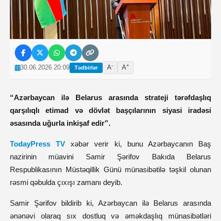
-
+
30.06.2026 20:09
A
A
Tədbirlər
“Azərbaycan ilə Belarus arasında strateji tərəfdaşlıq
qarşılıqlı etimad və dövlət başçılarının siyasi iradəsi
əsasında uğurla inkişaf edir”.
TodayPress TV
xəbər verir ki, bunu Azərbaycanın Baş
nazirinin müavini Samir Şərifov Bakıda Belarus
Respublikasının Müstəqillik Günü münasibətilə təşkil olunan
rəsmi qəbulda çıxışı zamanı deyib.
Samir Şərifov bildirib ki, Azərbaycan ilə Belarus arasında
ənənəvi olaraq sıx dostluq və əməkdaşlıq münasibətləri