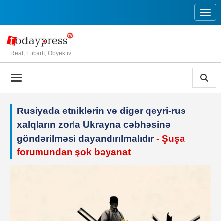
Toggl
Real, Etibarlı, Obyektiv
Rusiyada etniklərin və digər qeyri-rus
xalqların zorla Ukrayna cəbhəsinə
göndərilməsi dayandırılmalıdır
- Şuşa
forumundan şok bəyanat