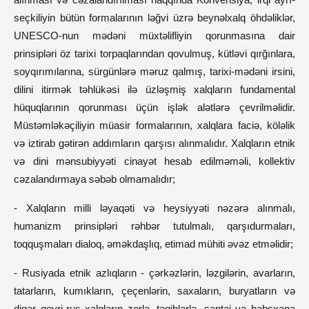
seçkiliyin bütün formalarının ləğvi üzrə beynəlxalq öhdəliklər,
UNESCO-nun mədəni müxtəlifliyin qorunmasına dair
prinsipləri öz tarixi torpaqlarından qovulmuş, kütləvi qırğınlara,
soyqırımılarına, sürgünlərə məruz qalmış, tarixi-mədəni irsini,
dilini itirmək təhlükəsi ilə üzləşmiş xalqların fundamental
hüquqlarının qorunması üçün işlək alətlərə çevrilməlidir.
Müstəmləkəçiliyin müasir formalarının, xalqlara faciə, köləlik
və iztirab gətirən addımların qarşısı alınmalıdır. Xalqların etnik
və dini mənsubiyyəti cinayət hesab edilməməli, kollektiv
cəzalandırmaya səbəb olmamalıdır;
- Xalqların milli ləyaqəti və heysiyyəti nəzərə alınmalı,
humanizm prinsipləri rəhbər tutulmalı, qarşıdurmaları,
toqquşmaları dialoq, əməkdaşlıq, etimad mühiti əvəz etməlidir;
- Rusiyada etnik azlıqların - çərkəzlərin, ləzgilərin, avarların,
tatarların, kumıkların, çeçenlərin, saxaların, buryatların və
digər qeyri-rus xalqların zorla, təqiblərlə, şantaj və həbsxana