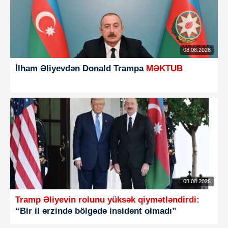
08.08.2026
İlham Əliyevdən Donald Trampa
MƏKTUB
08.08.2026
Tramp Əliyevin rolunu yüksək qiymətləndirdi:
“Bir il ərzində bölgədə insident olmadı”