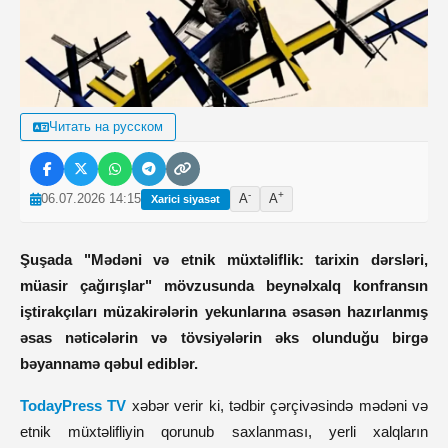
Читать на русском
-
+
06.07.2026 14:15
A
A
Xarici siyasət
Şuşada "Mədəni və etnik müxtəliflik: tarixin dərsləri,
müasir çağırışlar" mövzusunda beynəlxalq konfransın
iştirakçıları müzakirələrin yekunlarına əsasən hazırlanmış
əsas nəticələrin və tövsiyələrin əks olunduğu birgə
bəyannamə qəbul ediblər.
TodayPress TV
xəbər verir ki, tədbir çərçivəsində mədəni və
etnik müxtəlifliyin qorunub saxlanması, yerli xalqların