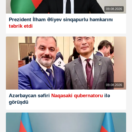
09.08.2026
Prezident İlham Əliyev sinqapurlu həmkarını
təbrik etdi
09.08.2026
Azərbaycan səfiri
Naqasaki qubernatoru
ilə
görüşdü