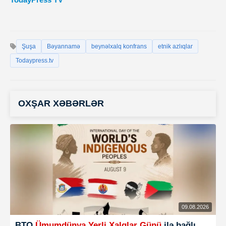
Şuşa
Bəyannamə
beynəlxalq konfrans
etnik azlıqlar
Todaypress.tv
OXŞAR XƏBƏRLƏR
09.08.2026
BTQ
Ümumdünya Yerli Xalqlar Günü
ilə bağlı