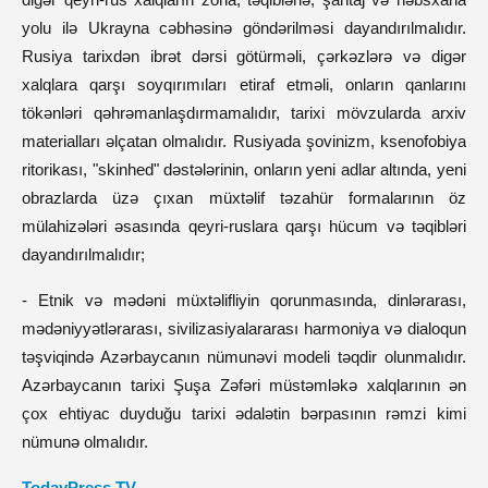
yolu ilə Ukrayna cəbhəsinə göndərilməsi dayandırılmalıdır.
Rusiya tarixdən ibrət dərsi götürməli, çərkəzlərə və digər
xalqlara qarşı soyqırımıları etiraf etməli, onların qanlarını
tökənləri qəhrəmanlaşdırmamalıdır, tarixi mövzularda arxiv
materialları əlçatan olmalıdır. Rusiyada şovinizm, ksenofobiya
ritorikası, "skinhed" dəstələrinin, onların yeni adlar altında, yeni
obrazlarda üzə çıxan müxtəlif təzahür formalarının öz
mülahizələri əsasında qeyri-ruslara qarşı hücum və təqibləri
dayandırılmalıdır;
- Etnik və mədəni müxtəlifliyin qorunmasında, dinlərarası,
mədəniyyətlərarası, sivilizasiyalararası harmoniya və dialoqun
təşviqində Azərbaycanın nümunəvi modeli təqdir olunmalıdır.
Azərbaycanın tarixi Şuşa Zəfəri müstəmləkə xalqlarının ən
çox ehtiyac duyduğu tarixi ədalətin bərpasının rəmzi kimi
nümunə olmalıdır.
TodayPress TV