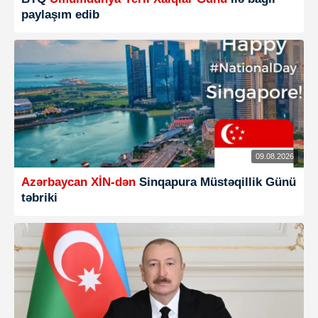
paylaşım edib
09.08.2026
Azərbaycan XİN-dən
Sinqapura Müstəqillik Günü
təbriki