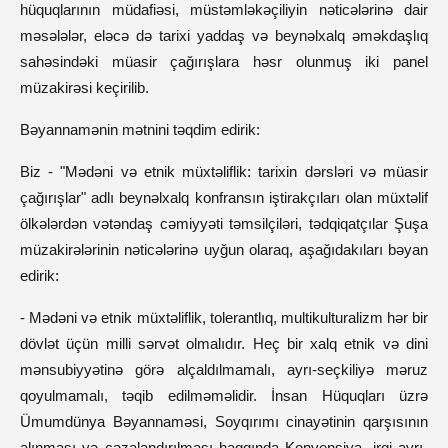
hüquqlarının müdafiəsi, müstəmləkəçiliyin nəticələrinə dair
məsələlər, eləcə də tarixi yaddaş və beynəlxalq əməkdaşlıq
sahəsindəki müasir çağırışlara həsr olunmuş iki panel
müzakirəsi keçirilib.
Bəyannamənin mətnini təqdim edirik:
Biz - "Mədəni və etnik müxtəliflik: tarixin dərsləri və müasir
çağırışlar" adlı beynəlxalq konfransın iştirakçıları olan müxtəlif
ölkələrdən vətəndaş cəmiyyəti təmsilçiləri, tədqiqatçılar Şuşa
müzakirələrinin nəticələrinə uyğun olaraq, aşağıdakıları bəyan
edirik:
- Mədəni və etnik müxtəliflik, tolerantlıq, multikulturalizm hər bir
dövlət üçün milli sərvət olmalıdır. Heç bir xalq etnik və dini
mənsubiyyətinə görə alçaldılmamalı, ayrı-seçkiliyə məruz
qoyulmamalı, təqib edilməməlidir. İnsan Hüquqları üzrə
Ümumdünya Bəyannaməsi, Soyqırımı cinayətinin qarşısının
alınması və cəzalandırılması haqqında Konvensiya, irqi ayrı-