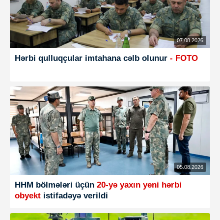
07.08.2026
Hərbi qulluqçular imtahana cəlb olunur
- FOTO
05.08.2026
HHM bölmələri üçün
20-yə yaxın yeni hərbi
obyekt
istifadəyə verildi