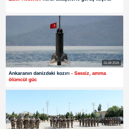
03.08.2026
Ankaranın dənizdəki kozırı
- Səssiz, amma
ölümcül güc