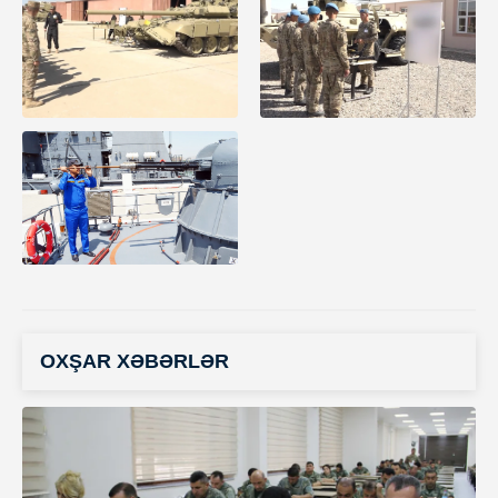
OXŞAR XƏBƏRLƏR