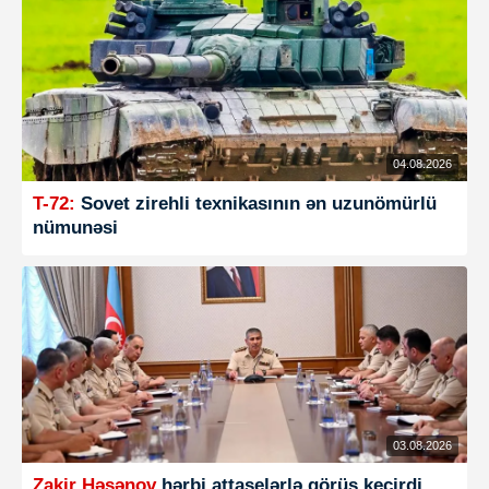
04.08.2026
T-72:
Sovet zirehli texnikasının ən uzunömürlü
nümunəsi
03.08.2026
Zakir Həsənov
hərbi attaşelərlə görüş keçirdi