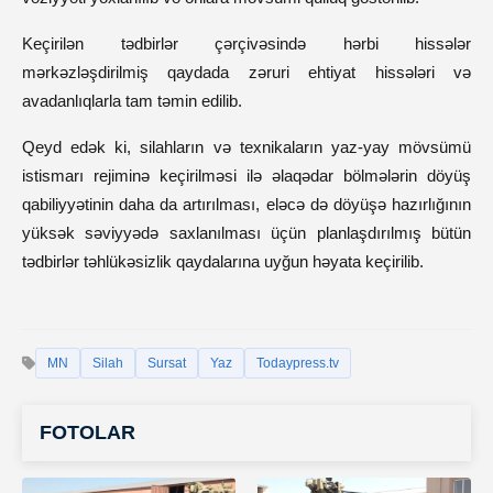
Keçirilən tədbirlər çərçivəsində hərbi hissələr
mərkəzləşdirilmiş qaydada zəruri ehtiyat hissələri və
avadanlıqlarla tam təmin edilib.
Qeyd edək ki, silahların və texnikaların yaz-yay mövsümü
istismarı rejiminə keçirilməsi ilə əlaqədar bölmələrin döyüş
qabiliyyətinin daha da artırılması, eləcə də döyüşə hazırlığının
yüksək səviyyədə saxlanılması üçün planlaşdırılmış bütün
tədbirlər təhlükəsizlik qaydalarına uyğun həyata keçirilib.
MN
Silah
Sursat
Yaz
Todaypress.tv
FOTOLAR