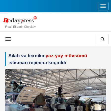
Toggl
Real, Etibarlı, Obyektiv
Silah və texnika
yaz-yay mövsümü
istismarı rejiminə keçirildi