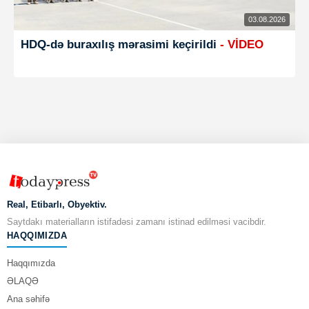
03.08.2026
HDQ-də buraxılış mərasimi keçirildi
- VİDEO
Real, Etibarlı, Obyektiv.
Saytdakı materialların istifadəsi zamanı istinad edilməsi vacibdir.
HAQQIMIZDA
Haqqımızda
ƏLAQƏ
Ana səhifə