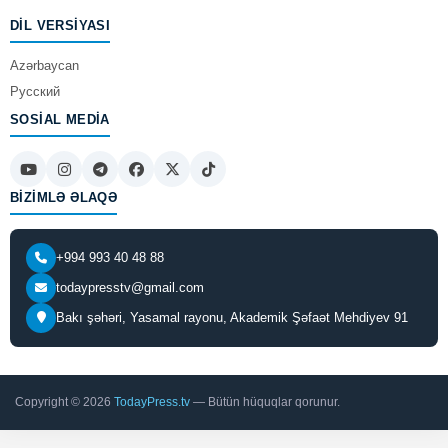
DIL VERSIYASI
Azərbaycan
Русский
SOSIAL MEDIA
BIZIMLƏ ƏLAQƏ
+994 993 40 48 88
todaypresstv@gmail.com
Bakı şəhəri, Yasamal rayonu, Akademik Şəfaət Mehdiyev 91
Copyright © 2026
TodayPress.tv
— Bütün hüquqlar qorunur.