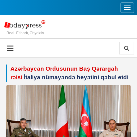
Toggl
Real, Etibarlı, Obyektiv
Azərbaycan Ordusunun Baş Qərargah
rəisi
İtaliya nümayəndə heyətini qəbul etdi