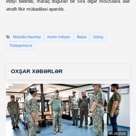
etdiyi bildirilib, maraq doğuran bir sıra digər mövzulara dair
ətraflı fikir mübadiləsi aparılıb.
Müdafiə Nazirliyi
Kərim Vəliyev
İltalya
Görüş
Todaypress.tv
OXŞAR XƏBƏRLƏR
05.08.2026