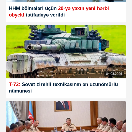
HHM bölmələri üçün
20-yə yaxın yeni hərbi
obyekt
istifadəyə verildi
04.08.2026
T-72:
Sovet zirehli texnikasının ən uzunömürlü
nümunəsi