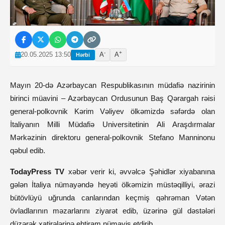
-
+
20.05.2025 13:50
A
A
Hərbi
Mayın 20-də Azərbaycan Respublikasının müdafiə nazirinin
birinci müavini – Azərbaycan Ordusunun Baş Qərargah rəisi
general-polkovnik Kərim Vəliyev ölkəmizdə səfərdə olan
İtaliyanın Milli Müdafiə Universitetinin Ali Araşdırmalar
Mərkəzinin direktoru general-polkovnik Stefano Manninonu
qəbul edib.
TodayPress TV
xəbər verir ki, əvvəlcə Şəhidlər xiyabanına
gələn İtaliya nümayəndə heyəti ölkəmizin müstəqilliyi, ərazi
bütövlüyü uğrunda canlarından keçmiş qəhrəman Vətən
övladlarının məzarlarını ziyarət edib, üzərinə gül dəstələri
düzərək xatirələrinə ehtiram nümayiş etdirib.