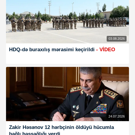
03.08.2026
HDQ-də buraxılış mərasimi keçirildi
- VİDEO
24.07.2026
Zakir Həsənov 12 hərbçinin öldüyü hücumla
bağlı başsağlığı verdi