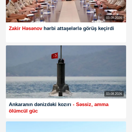
03.08.2026
Zakir Həsənov
hərbi attaşelərlə görüş keçirdi
03.08.2026
Ankaranın dənizdəki kozırı
- Səssiz, amma
ölümcül güc