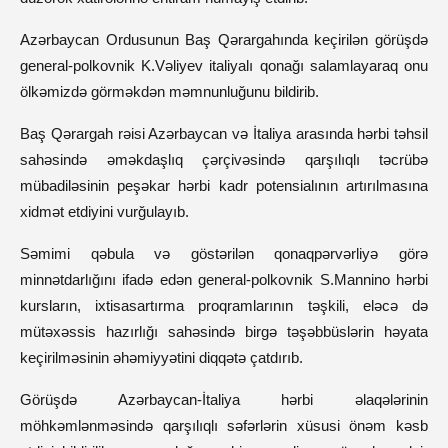
Azərbaycan Ordusunun Baş Qərargahında keçirilən görüşdə
general-polkovnik K.Vəliyev italiyalı qonağı salamlayaraq onu
ölkəmizdə görməkdən məmnunluğunu bildirib.
Baş Qərargah rəisi Azərbaycan və İtaliya arasında hərbi təhsil
sahəsində əməkdaşlıq çərçivəsində qarşılıqlı təcrübə
mübadiləsinin peşəkar hərbi kadr potensialının artırılmasına
xidmət etdiyini vurğulayıb.
Səmimi qəbula və göstərilən qonaqpərvərliyə görə
minnətdarlığını ifadə edən general-polkovnik S.Mannino hərbi
kursların, ixtisasartırma proqramlarının təşkili, eləcə də
mütəxəssis hazırlığı sahəsində birgə təşəbbüslərin həyata
keçirilməsinin əhəmiyyətini diqqətə çatdırıb.
Görüşdə Azərbaycan-İtaliya hərbi əlaqələrinin
möhkəmlənməsində qarşılıqlı səfərlərin xüsusi önəm kəsb