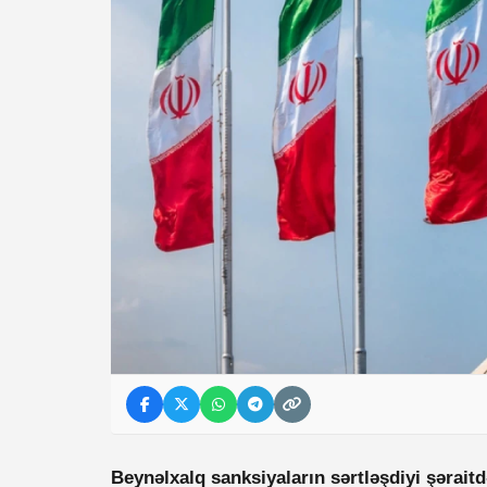
Beynəlxalq sanksiyaların sərtləşdiyi şəraitd