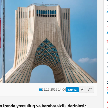
0
2
g
2
2
-
+
21.12.2025 14:04
A
A
Dünya
2
ə İranda yoxsulluq və bərabərsizlik dərinləşir.