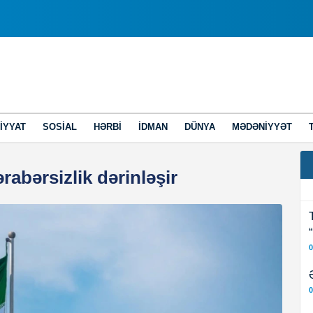
IYYAT
SOSIAL
HƏRBI
İDMAN
DÜNYA
MƏDƏNIYYƏT
rabərsizlik dərinləşir
0
0