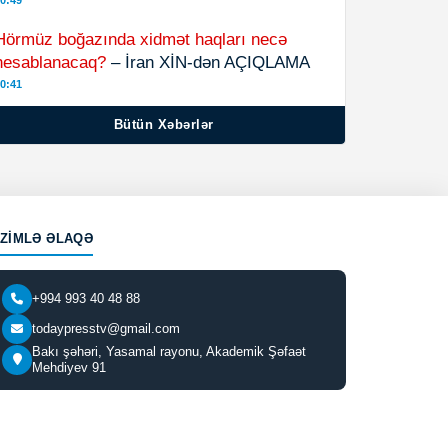
0:49
Hörmüz boğazında xidmət haqları necə
hesablanacaq?
– İran XİN-dən AÇIQLAMA
0:41
Bütün Xəbərlər
IZIMLƏ ƏLAQƏ
+994 993 40 48 88
todaypresstv@gmail.com
Bakı şəhəri, Yasamal rayonu, Akademik Şəfaət
Mehdiyev 91