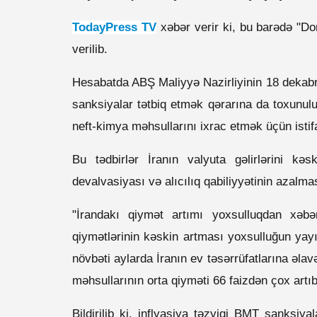
TodayPress TV
xəbər verir ki, bu barədə "D
verilib.
Hesabatda ABŞ Maliyyə Nazirliyinin 18 dekabrda
sanksiyalar tətbiq etmək qərarına da toxunul
neft-kimya məhsullarını ixrac etmək üçün isti
Bu tədbirlər İranın valyuta gəlirlərini kə
devalvasiyası və alıcılıq qabiliyyətinin azalma
"İrandakı qiymət artımı yoxsulluqdan xəbə
qiymətlərinin kəskin artması yoxsulluğun yayı
növbəti aylarda İranın ev təsərrüfatlarına əla
məhsullarının orta qiyməti 66 faizdən çox artı
Bildirilib ki, inflyasiya təzyiqi BMT sanksiy