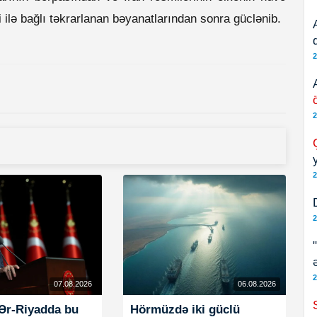
ilə bağlı təkrarlanan bəyanatlarından sonra güclənib.
2
2
2
2
2
07.08.2026
06.08.2026
Ər-Riyadda bu
Hörmüzdə iki güclü