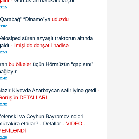
qaldı -
Gürcüstan hərəkətə keçdi
3:15
“Qarabağ” “Dinamo”ya
uduzdu
3:02
Velosiped sürən azyaşlı traktorun altında
qaldı
- İmişlidə dəhşətli hadisə
2:53
İran
bu ölkələr
üçün Hörmüzün “qapısını”
bağlayır
2:42
Nazir Kiyevdə Azərbaycan səfirliyinə getdi
-
Görüşün DETALLARI
2:32
Zelenski və Ceyhun Bayramov nələri
müzakirə etdilər? - Detallar
- VİDEO -
YENİLƏNDİ
2:26