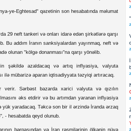
2
onya-ye-Eghtesad" qəzetinin son hesabatında məlumat
2
 29 neft tankeri və onları idarə edən şirkətlərə qarşı
ub. Bu addım İranın sanksiyalardan yayınmaq, neft və
2
fadə olunan "kölgə donanması"na qarşı yönəlib.
skin şəkildə azaldacaq və artıq inflyasiya, valyuta
2
sı ilə mübarizə aparan iqtisadiyyata təzyiqi artıracaq.
r verir. Sərbəst bazarda xarici valyuta və qızılın
lmasını əks etdirir və bu artımdan yaranan inflyasiya
2
və yük yaradacaq. Təkcə son bir il ərzində İranda ərzaq
b", - hesabatda qeyd olunub.
alarının bərpasından və İran rəsmilərinin ölkənin nüvə
2