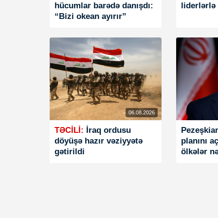
hücumlar barədə danışdı:
liderlərl
“Bizi okean ayırır”
06.08.2026
TƏCİLİ:
İraq ordusu
Pezeşkia
döyüşə hazır vəziyyətə
planını a
gətirildi
ölkələr n