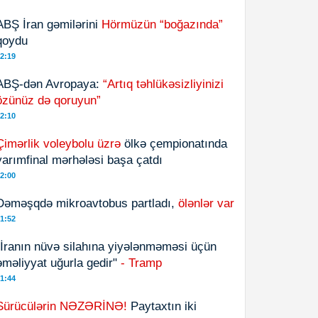
ABŞ İran gəmilərini
Hörmüzün “boğazında”
qoydu
2:19
ABŞ-dən Avropaya:
“Artıq təhlükəsizliyinizi
özünüz də qoruyun”
2:10
Çimərlik voleybolu üzrə
ölkə çempionatında
yarımfinal mərhələsi başa çatdı
2:00
Dəməşqdə mikroavtobus partladı,
ölənlər var
1:52
"İranın nüvə silahına yiyələnməməsi üçün
əməliyyat uğurla gedir"
- Tramp
1:44
Sürücülərin NƏZƏRİNƏ!
Paytaxtın iki