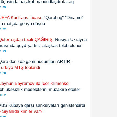
küçəsində hərəkət məhdudlaşdırılacaq
1:35
UEFA Konfrans Liqası:
"Qarabağ" "Dinamo"
ilə matçda geriyə düşüb
1:32
Quterreşdən təcili ÇAĞIRIŞ:
Rusiya-Ukrayna
arasında qeyd-şərtsiz atəşkəs tələb olunur
1:23
Qara dənizdə gəmi hücumları ARTIR-
Türkiyə MTŞ toplandı
1:08
Ceyhun Bayramov ilə İqor Klimenko
təhlükəsizlik məsələlərini müzakirə etdilər
0:52
ABŞ Kubaya qarşı sanksiyaları genişləndirdi
– Siyahıda kimlər var?