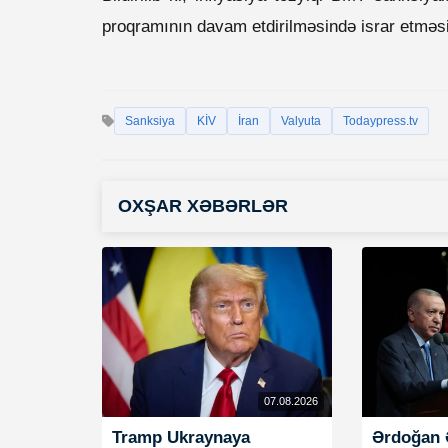
proqramının davam etdirilməsində israr etməsi 
Sanksiya
KİV
İran
Valyuta
Todaypress.tv
OXŞAR XƏBƏRLƏR
07.08.2026
Tramp Ukraynaya
Ərdoğan 