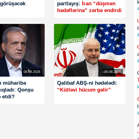
ə görüşəcək
partlayış:
İran “düşmən
2
hədəflərinə” zərbə endirdi
2
2
06.08.2026
06.08.2026
n müharibə
Qalibaf ABŞ-ni hədələdi:
2
çıqladı: Qonşu
“Kütləvi hücum gəlir”
ə etdi?
2