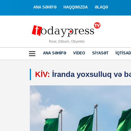
ANA SƏHİFƏ
HAQQIMIZDA
ƏLAQƏ
Real, Etibarlı, Obyektiv
ANA SƏHIFƏ
VIDEO
SIYASƏT
İQTISAD
KİV:
İranda yoxsulluq və bə