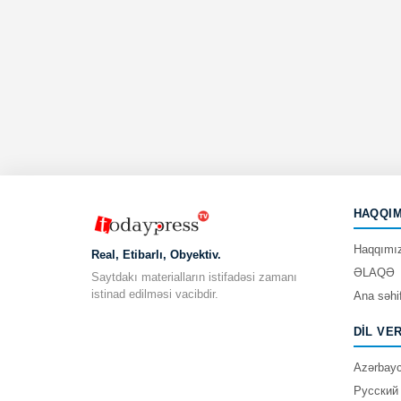
HAQQIM
Haqqımı
Real, Etibarlı, Obyektiv.
ƏLAQƏ
Saytdakı materialların istifadəsi zamanı
istinad edilməsi vacibdir.
Ana səhi
DIL VE
Azərbay
Русский