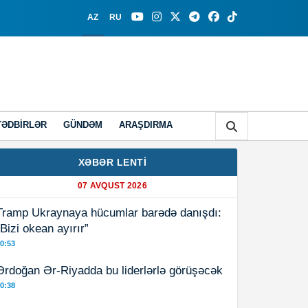
AZ
RU
TƏDBIRLƏR
GÜNDƏM
ARAŞDIRMA
XƏBƏR LENTİ
07 AVQUST 2026
Tramp Ukraynaya hücumlar barədə danışdı:
“Bizi okean ayırır”
0:53
Ərdoğan Ər-Riyadda bu liderlərlə görüşəcək
0:38