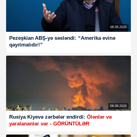
08.08.2026
Pezeşkian ABŞ-yə səsləndi: “Amerika evinə
qayıtmalıdır!”
08.08.2026
Rusiya Kiyevə zərbələr endirdi:
Ölənlər və
yaralananlar var - GÖRÜNTÜLƏR