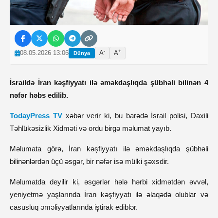
-
+
08.05.2026 13:06
A
A
Dünya
İsraildə İran kəşfiyyatı ilə əməkdaşlıqda şübhəli bilinən 4
nəfər həbs edilib.
TodayPress TV
xəbər verir ki, bu barədə İsrail polisi, Daxili
Təhlükəsizlik Xidməti və ordu birgə məlumat yayıb.
Məlumata görə, İran kəşfiyyatı ilə əməkdaşlıqda şübhəli
bilinənlərdən üçü əsgər, bir nəfər isə mülki şəxsdir.
Məlumatda deyilir ki, əsgərlər hələ hərbi xidmətdən əvvəl,
yeniyetmə yaşlarında İran kəşfiyyatı ilə əlaqədə olublar və
casusluq əməliyyatlarında iştirak ediblər.