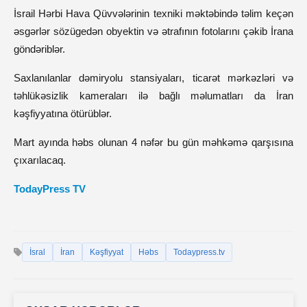
İsrail Hərbi Hava Qüvvələrinin texniki məktəbində təlim keçən
əsgərlər sözügedən obyektin və ətrafının fotolarını çəkib İrana
göndəriblər.
Saxlanılanlar dəmiryolu stansiyaları, ticarət mərkəzləri və
təhlükəsizlik kameraları ilə bağlı məlumatları da İran
kəşfiyyatına ötürüblər.
Mart ayında həbs olunan 4 nəfər bu gün məhkəmə qarşısına
çıxarılacaq.
TodayPress TV
İsral
İran
Kəşfiyyat
Həbs
Todaypress.tv