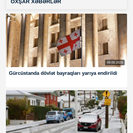
OXŞAR XƏBƏRLƏR
08.08.2026
Gürcüstanda dövlət bayraqları yarıya endirildi