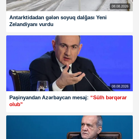
08.08.2026
Antarktidadan gələn soyuq dalğası Yeni
Zelandiyanı vurdu
08.08.2026
Paşinyandan Azərbaycan mesaj:
“Sülh bərqərar
olub”