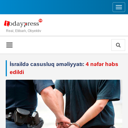
Toggl
Real, Etibarlı, Obyektiv
İsraildə casusluq əməliyyatı:
4 nəfər həbs
edildi