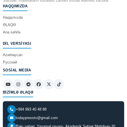
Saytdakı materialların istifadəsi zamanı istinad edilməsi vacibdir.
HAQQIMIZDA
Haqqımızda
ƏLAQƏ
Ana səhifə
DIL VERSIYASI
Azərbaycan
Русский
SOSIAL MEDIA
BIZIMLƏ ƏLAQƏ
+994 993 40 48 88
todaypresstv@gmail.com
Bakı şəhəri, Yasamal rayonu, Akademik Şəfaət Mehdiyev 91