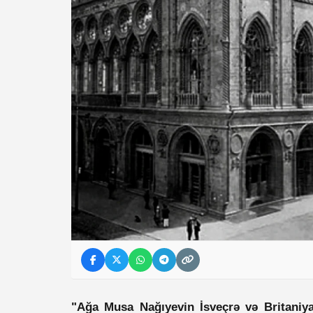
"Ağa Musa Nağıyevin İsveçrə və Britaniya 