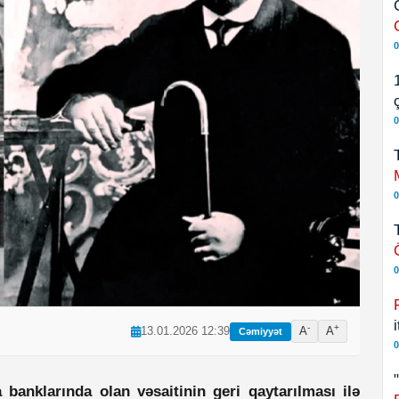
0
0
0
0
-
+
13.01.2026 12:39
A
A
Cəmiyyət
0
banklarında olan vəsaitinin geri qaytarılması ilə