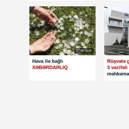
07.08.2026
Hava ilə bağlı
Rüşvətə g
XƏBƏRDARLIQ
3 vəzifəli
məhkəməy