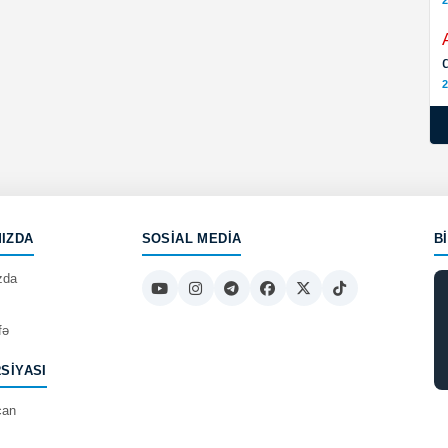
2
2
IZDA
SOSIAL MEDIA
B
zda
fə
RSIYASI
can