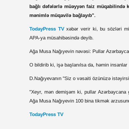
bağlı dəfələrlə müəyyən faiz müqabilində 
mənimlə müqavilə bağlayıb".
TodayPress TV
xəbər verir ki, bu sözləri 
APA-ya müsahibəsində deyib.
Ağa Musa Nağıyevin nəvəsi: Pullar Azərbaycana
O bildirib ki, işə başlanılsa da, həmin insanlar
D.Nağıyevanın "Siz o vəsaiti özünüzə istəyirsi
"Xeyr, mən demişəm ki, pullar Azərbaycana gə
Ağa Musa Nağıyevin 100 bina tikmək arzusun
TodayPress TV