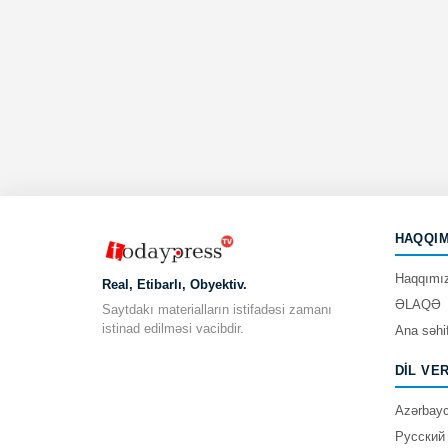
HAQQIM
Haqqımı
Real, Etibarlı, Obyektiv.
ƏLAQƏ
Saytdakı materialların istifadəsi zamanı
istinad edilməsi vacibdir.
Ana səhi
DIL VE
Azərbay
Русский