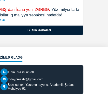
1:12
ABŞ-dən İrana yeni ZƏRBƏ:
Yüz milyonlarla
dollarlıq maliyyə şəbəkəsi hədəfdə!
1:04
Bütün Xəbərlər
IZIMLƏ ƏLAQƏ
+994 993 40 48 88
todaypresstv@gmail.com
Bakı şəhəri, Yasamal rayonu, Akademik Şəfaət
Mehdiyev 91