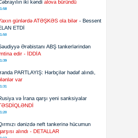
Cəbrayılın iki kəndi
alova büründü
1:58
Yaxın günlərdə ATƏŞKƏS ola bilər
- Bessent
ELAN ETDİ
1:50
Səudiyyə Ərəbistanı ABŞ tankerlərindən
imtina edir - İDDİA
1:39
İranda PARTLAYIŞ: Hərbçilər hədəf alındı,
ölənlər var
1:31
Rusiya və İrana qarşı yeni sanksiyalar
TƏSDİQLƏNDİ
1:20
Qırmızı dənizdə neft tankerinə hücumun
qarşısı alındı - DETALLAR