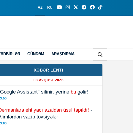
AZ
RU
TƏDBIRLƏR
GÜNDƏM
ARAŞDIRMA
XƏBƏR LENTİ
08 AVQUST 2026
"Google Assistant" silinir, yerinə
bu
gəlir!
3:50
Dərmanlara ehtiyacı azaldan üsul tapıldı!
-
Alimlərdən vacib tövsiyələr
3:00