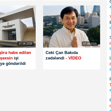
2
2
07.08.2026
07.08.2026
2
örə həbs edilən
Ceki Çan Bakıda
 şəxsin
işi
zədələndi
- VİDEO
ə göndərildi
2
2