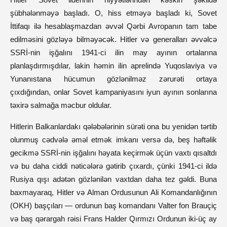
şübhələnməyə başladı. O, hiss etməyə başladı ki, Sovet
İttifaqı ilə hesablaşmazdan əvvəl Qərbi Avropanın tam tabe
edilməsini gözləyə bilməyəcək. Hitler və generalları əvvəlcə
SSRİ-nin işğalını 1941-ci ilin may ayının ortalarına
planlaşdırmışdılar, lakin həmin ilin aprelində Yuqoslaviya və
Yunanıstana hücumun gözlənilməz zərurəti ortaya
çıxdığından, onlar Sovet kampaniyasını iyun ayının sonlarına
təxirə salmağa məcbur oldular.
Hitlerin Balkanlardakı qələbələrinin sürəti ona bu yenidən tərtib
olunmuş cədvələ əməl etmək imkanı versə də, beş həftəlik
gecikmə SSRİ-nin işğalını həyata keçirmək üçün vaxtı qısaltdı
və bu daha ciddi nəticələrə gətirib çıxardı, çünki 1941-ci ildə
Rusiya qışı adətən gözlənilən vaxtdan daha tez gəldi. Buna
baxmayaraq, Hitler və Alman Ordusunun Ali Komandanlığının
(OKH) başçıları — ordunun baş komandanı Valter fon Brauçiç
və baş qərargah rəisi Frans Halder Qırmızı Ordunun iki-üç ay