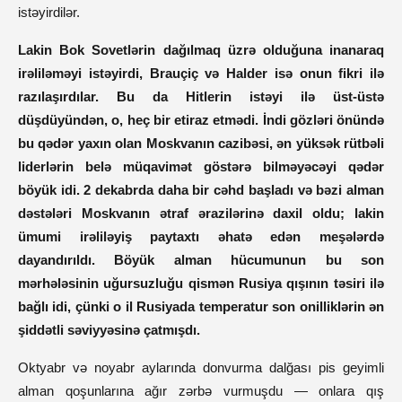
istəyirdilər.
Lakin Bok Sovetlərin dağılmaq üzrə olduğuna inanaraq
irəliləməyi istəyirdi, Brauçiç və Halder isə onun fikri ilə
razılaşırdılar. Bu da Hitlerin istəyi ilə üst-üstə
düşdüyündən, o, heç bir etiraz etmədi. İndi gözləri önündə
bu qədər yaxın olan Moskvanın cazibəsi, ən yüksək rütbəli
liderlərin belə müqavimət göstərə bilməyəcəyi qədər
böyük idi. 2 dekabrda daha bir cəhd başladı və bəzi alman
dəstələri Moskvanın ətraf ərazilərinə daxil oldu; lakin
ümumi irəliləyiş paytaxtı əhatə edən meşələrdə
dayandırıldı. Böyük alman hücumunun bu son
mərhələsinin uğursuzluğu qismən Rusiya qışının təsiri ilə
bağlı idi, çünki o il Rusiyada temperatur son onilliklərin ən
şiddətli səviyyəsinə çatmışdı.
Oktyabr və noyabr aylarında donvurma dalğası pis geyimli
alman qoşunlarına ağır zərbə vurmuşdu — onlara qış