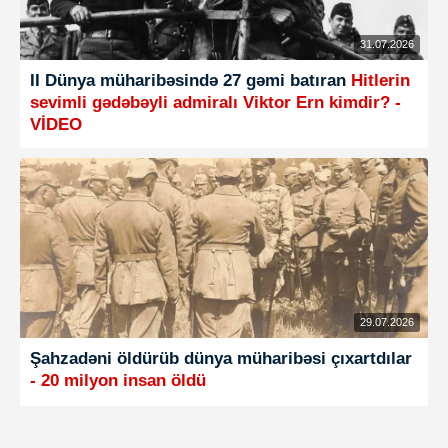
31.07.2026
II Dünya müharibəsində 27 gəmi batıran
Hitlerin
sevimli gədəbəyli admiralı Viktor Ern kimdir? -
VİDEO
29.07.2026
Şahzadəni öldürüb dünya müharibəsi çıxartdılar
- 20 milyon insan öldü