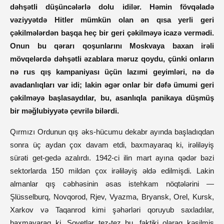
dəhşətli düşüncələrlə dolu idilər. Həmin fövqəladə
vəziyyətdə Hitler mümkün olan ən qısa yerli geri
çəkilmələrdən başqa heç bir geri çəkilməyə icazə vermədi.
Onun bu qərarı qoşunlarını Moskvaya baxan irəli
mövqelərdə dəhşətli əzablara məruz qoydu, çünki onların
nə rus qış kampaniyası üçün lazımi geyimləri, nə də
avadanlıqları var idi; lakin əgər onlar bir dəfə ümumi geri
çəkilməyə başlasaydılar, bu, asanlıqla panikaya düşmüş
bir məğlubiyyətə çevrilə bilərdi.
Qırmızı Ordunun qış əks-hücumu dekabr ayında başladıqdan
sonra üç aydan çox davam etdi, baxmayaraq ki, irəliləyiş
sürəti get-gedə azalırdı. 1942-ci ilin mart ayına qədər bəzi
sektorlarda 150 mildən çox irəliləyiş əldə edilmişdi. Lakin
almanlar qış cəbhəsinin əsas istehkam nöqtələrini —
Şlüsselburq, Novqorod, Rjev, Vyazma, Bryansk, Orel, Kursk,
Xarkov və Taqanrod kimi şəhərləri qoruyub saxladılar,
baxmayaraq ki, Sovetlər tez-tez bu, faktiki olaraq kəsilmiş