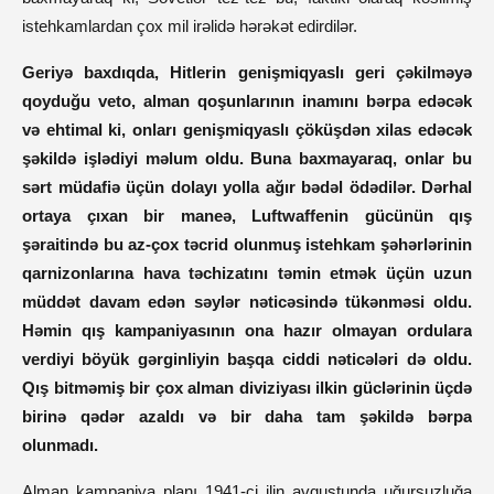
istehkamlardan çox mil irəlidə hərəkət edirdilər.
Geriyə baxdıqda, Hitlerin genişmiqyaslı geri çəkilməyə
qoyduğu veto, alman qoşunlarının inamını bərpa edəcək
və ehtimal ki, onları genişmiqyaslı çöküşdən xilas edəcək
şəkildə işlədiyi məlum oldu. Buna baxmayaraq, onlar bu
sərt müdafiə üçün dolayı yolla ağır bədəl ödədilər. Dərhal
ortaya çıxan bir maneə, Luftwaffenin gücünün qış
şəraitində bu az-çox təcrid olunmuş istehkam şəhərlərinin
qarnizonlarına hava təchizatını təmin etmək üçün uzun
müddət davam edən səylər nəticəsində tükənməsi oldu.
Həmin qış kampaniyasının ona hazır olmayan ordulara
verdiyi böyük gərginliyin başqa ciddi nəticələri də oldu.
Qış bitməmiş bir çox alman diviziyası ilkin güclərinin üçdə
birinə qədər azaldı və bir daha tam şəkildə bərpa
olunmadı.
Alman kampaniya planı 1941-ci ilin avqustunda uğursuzluğa