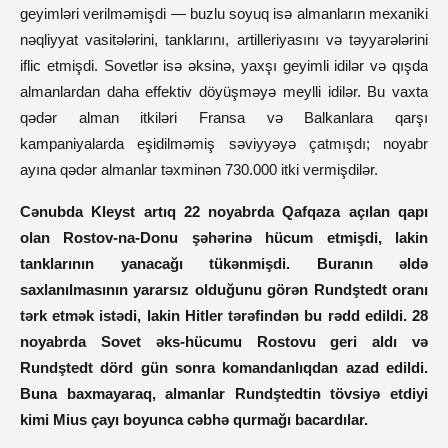
geyimləri verilməmişdi — buzlu soyuq isə almanların mexaniki
nəqliyyat vasitələrini, tanklarını, artilleriyasını və təyyarələrini
iflic etmişdi. Sovetlər isə əksinə, yaxşı geyimli idilər və qışda
almanlardan daha effektiv döyüşməyə meylli idilər. Bu vaxta
qədər alman itkiləri Fransa və Balkanlara qarşı
kampaniyalarda eşidilməmiş səviyyəyə çatmışdı; noyabr
ayına qədər almanlar təxminən 730.000 itki vermişdilər.
Cənubda Kleyst artıq 22 noyabrda Qafqaza açılan qapı
olan Rostov-na-Donu şəhərinə hücum etmişdi, lakin
tanklarının yanacağı tükənmişdi. Buranın əldə
saxlanılmasının yararsız olduğunu görən Rundştedt oranı
tərk etmək istədi, lakin Hitler tərəfindən bu rədd edildi. 28
noyabrda Sovet əks-hücumu Rostovu geri aldı və
Rundştedt dörd gün sonra komandanlıqdan azad edildi.
Buna baxmayaraq, almanlar Rundştedtin tövsiyə etdiyi
kimi Mius çayı boyunca cəbhə qurmağı bacardılar.