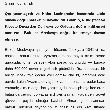
Stalinin günahı idi.
Qış yaxınlaşırdı və Hitler Leninqradın kənarında Libin
şimala doğru hərəkətini dayandırdı. Lakin o, Rundştedt və
Kleystə Dneprdən Don çayı və Qafqaza doğru irəliləməyi
əmr etdi; Bok isə Moskvaya doğru irəliləməyə davam
etməli idi.
Bokun Moskvaya qarşı yeni hücumu 2 oktyabr 1941-ci ildə
başladı. Bokun orduları Vyazma ətrafında böyük bir mühasirə
qurduqda, onun perspektivləri parlaq görünürdü — burada
daha 600.000 sovet əsgəri əsir götürüldü. Bu, almanlara bir
anlığa Moskvaya gedən yolu demək olar ki, tamamilə açıq
qoydu. Lakin Vyazma döyüşü oktyabrın sonlarına qədər başa
çatmadı; alman qoşunları yorulmuşdu, hava pisləşdikcə ərazi
bataqlığa çevrildi və yavaş irəliləyiş zamanı yolda yeni Sovet
qüvvələri peyda olmağa başladı. Alman generallarından
bəziləri hücumu dayandırıb münasib bir qış xətti tutmaq