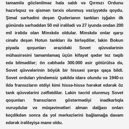
tamamilə gözlənilməz hala saldı və Qırmızı Ordunu
hazırlıqsız və qismən tərxis olunmuş vəziyyətdə qoydu.
Şimal sərhədini deşən Quderianın tankları işğalın ilk
günündə sərhəddən 50 mil irəlilədi və 27 iyunda ondan 200
mil irəlidə olan Minskdə oldular. Minskdə onlar qarşı
cinahı deşən Hotun tankları ilə birləşdilər, lakin Bokun
piyada qoşunları ərazidəki Sovet qüvvələrinin
mühasirəsini tamamlamaq üçün kifayət qədər tez təqib
edə bilmədilər; ön cəbhədə 300.000 əsir götürülsə də,
Sovet qüvvələrinin böyük bir hissəsi şərqə qaça bildi.
Sovet orduları yöndəmsiz şəkildə idarə olundu və 1940-cı
ildə fransızların etdiyi kimi hissə-hissə hərəkət edərək öz
tank qüvvələrini zəiflətdilər. Lakin təcrid olunmuş Sovet
qoşunları fransızların göstərmədiyi inadkarlıqla
vuruşdular və müqavimətləri alman dalğası onları
keçdikdən sonra da yol mərkəzlərini bağlamağa davam
edərək irəliləyişə mane oldu.