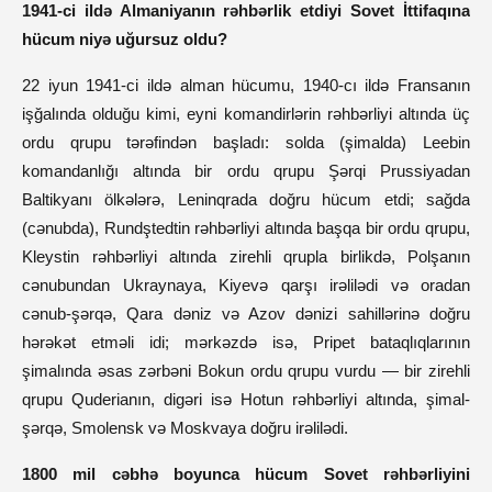
1941-ci ildə Almaniyanın rəhbərlik etdiyi Sovet İttifaqına
hücum niyə uğursuz oldu?
22 iyun 1941-ci ildə alman hücumu, 1940-cı ildə Fransanın
işğalında olduğu kimi, eyni komandirlərin rəhbərliyi altında üç
ordu qrupu tərəfindən başladı: solda (şimalda) Leebin
komandanlığı altında bir ordu qrupu Şərqi Prussiyadan
Baltikyanı ölkələrə, Leninqrada doğru hücum etdi; sağda
(cənubda), Rundştedtin rəhbərliyi altında başqa bir ordu qrupu,
Kleystin rəhbərliyi altında zirehli qrupla birlikdə, Polşanın
cənubundan Ukraynaya, Kiyevə qarşı irəlilədi və oradan
cənub-şərqə, Qara dəniz və Azov dənizi sahillərinə doğru
hərəkət etməli idi; mərkəzdə isə, Pripet bataqlıqlarının
şimalında əsas zərbəni Bokun ordu qrupu vurdu — bir zirehli
qrupu Quderianın, digəri isə Hotun rəhbərliyi altında, şimal-
şərqə, Smolensk və Moskvaya doğru irəlilədi.
1800 mil cəbhə boyunca hücum Sovet rəhbərliyini