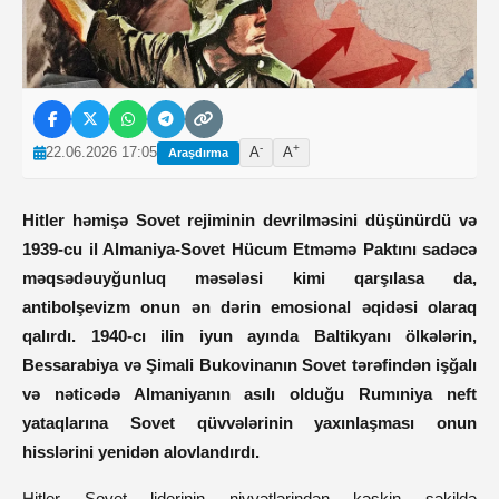
-
+
22.06.2026 17:05
A
A
Araşdırma
Hitler həmişə Sovet rejiminin devrilməsini düşünürdü və
1939-cu il Almaniya-Sovet Hücum Etməmə Paktını sadəcə
məqsədəuyğunluq məsələsi kimi qarşılasa da,
antibolşevizm onun ən dərin emosional əqidəsi olaraq
qalırdı. 1940-cı ilin iyun ayında Baltikyanı ölkələrin,
Bessarabiya və Şimali Bukovinanın Sovet tərəfindən işğalı
və nəticədə Almaniyanın asılı olduğu Rumıniya neft
yataqlarına Sovet qüvvələrinin yaxınlaşması onun
hisslərini yenidən alovlandırdı.
Hitler Sovet liderinin niyyətlərindən kəskin şəkildə