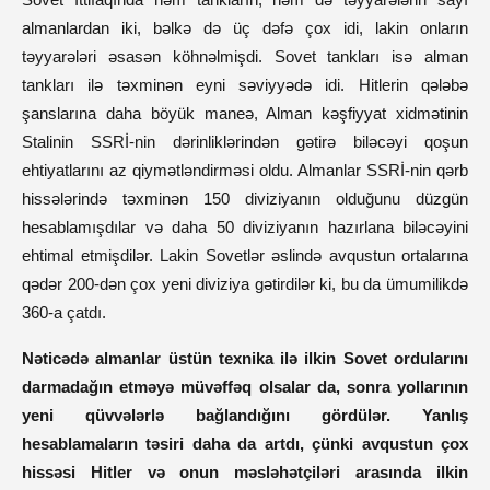
almanlardan iki, bəlkə də üç dəfə çox idi, lakin onların
təyyarələri əsasən köhnəlmişdi. Sovet tankları isə alman
tankları ilə təxminən eyni səviyyədə idi. Hitlerin qələbə
şanslarına daha böyük maneə, Alman kəşfiyyat xidmətinin
Stalinin SSRİ-nin dərinliklərindən gətirə biləcəyi qoşun
ehtiyatlarını az qiymətləndirməsi oldu. Almanlar SSRİ-nin qərb
hissələrində təxminən 150 diviziyanın olduğunu düzgün
hesablamışdılar və daha 50 diviziyanın hazırlana biləcəyini
ehtimal etmişdilər. Lakin Sovetlər əslində avqustun ortalarına
qədər 200-dən çox yeni diviziya gətirdilər ki, bu da ümumilikdə
360-a çatdı.
Nəticədə almanlar üstün texnika ilə ilkin Sovet ordularını
darmadağın etməyə müvəffəq olsalar da, sonra yollarının
yeni qüvvələrlə bağlandığını gördülər. Yanlış
hesablamaların təsiri daha da artdı, çünki avqustun çox
hissəsi Hitler və onun məsləhətçiləri arasında ilkin