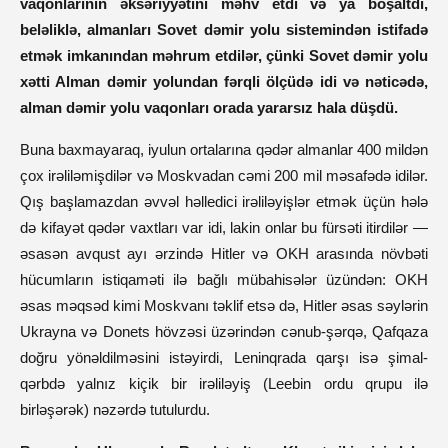
vaqonlarının əksəriyyətini məhv etdi və ya boşaltdı,
beləliklə, almanları Sovet dəmir yolu sistemindən istifadə
etmək imkanından məhrum etdilər, çünki Sovet dəmir yolu
xətti Alman dəmir yolundan fərqli ölçüdə idi və nəticədə,
alman dəmir yolu vaqonları orada yararsız hala düşdü.
Buna baxmayaraq, iyulun ortalarına qədər almanlar 400 mildən
çox irəliləmişdilər və Moskvadan cəmi 200 mil məsafədə idilər.
Qış başlamazdan əvvəl həlledici irəliləyişlər etmək üçün hələ
də kifayət qədər vaxtları var idi, lakin onlar bu fürsəti itirdilər —
əsasən avqust ayı ərzində Hitler və OKH arasında növbəti
hücumların istiqaməti ilə bağlı mübahisələr üzündən: OKH
əsas məqsəd kimi Moskvanı təklif etsə də, Hitler əsas səylərin
Ukrayna və Donets hövzəsi üzərindən cənub-şərqə, Qafqaza
doğru yönəldilməsini istəyirdi, Leninqrada qarşı isə şimal-
qərbdə yalnız kiçik bir irəliləyiş (Leebin ordu qrupu ilə
birləşərək) nəzərdə tutulurdu.