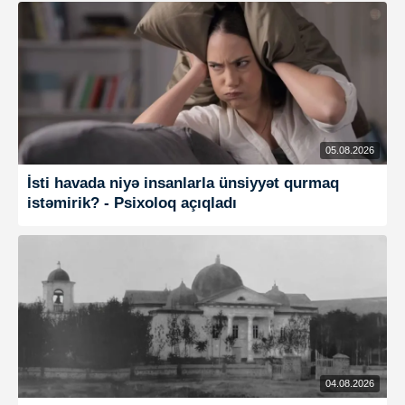
05.08.2026
İsti havada niyə insanlarla ünsiyyət qurmaq
istəmirik? - Psixoloq açıqladı
04.08.2026