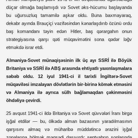
düçar olmağa başlamışdı və Sovet əks-hücumu başlayanda
bu uğursuzluq tamamilə aşkar oldu. Buna baxmayaraq,
dekabr ayında Brauçiçi vəzifəsindən kənarlaşdırıb özünü ordu
baş komandanı təyin edən Hitler, baş qərargahın onun
strategiyasına qarşı qəti müqavimətini sona qədər ləğv
etməkdə israr etdi.
Almaniya-Sovet münaqişəsinin ilk üç ayı SSRİ ilə Böyük
Britaniya və SSRİ ilə ABŞ arasında ehtiyatlı yaxınlaşmalara
səbəb oldu. 12 iyul 1941-ci il tarixli İngiltərə-Sovet
müqaviləsi imzalayan dövlətlərin bir-birinə kömək etməsini
və Almaniya ilə ayrıca sülh bağlamaqdan çəkinməsini
öhdəliyə çevirdi.
25 avqust 1941-ci ildə Britaniya və Sovet qüvvələri İranı birgə
işğal etdilər — bu, ölkədə alman bazasının yaradılmasının
qarşısını almaq və müharibə müddətincə ərazini işğal
zonalarına bölmək məqsədi daşıyırdı; sentyabrın sonlarında