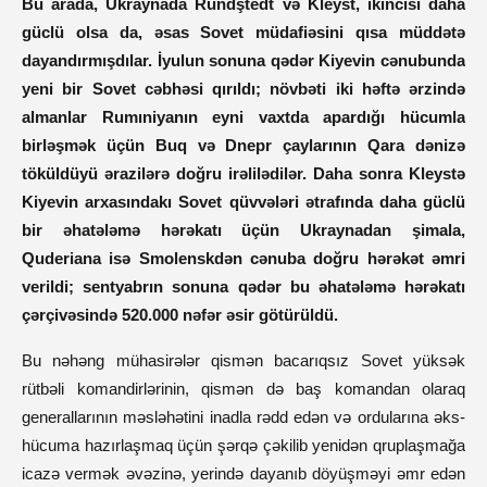
Bu arada, Ukraynada Rundştedt və Kleyst, ikincisi daha
güclü olsa da, əsas Sovet müdafiəsini qısa müddətə
dayandırmışdılar. İyulun sonuna qədər Kiyevin cənubunda
yeni bir Sovet cəbhəsi qırıldı; növbəti iki həftə ərzində
almanlar Rumıniyanın eyni vaxtda apardığı hücumla
birləşmək üçün Buq və Dnepr çaylarının Qara dənizə
töküldüyü ərazilərə doğru irəlilədilər. Daha sonra Kleystə
Kiyevin arxasındakı Sovet qüvvələri ətrafında daha güclü
bir əhatələmə hərəkatı üçün Ukraynadan şimala,
Quderiana isə Smolenskdən cənuba doğru hərəkət əmri
verildi; sentyabrın sonuna qədər bu əhatələmə hərəkatı
çərçivəsində 520.000 nəfər əsir götürüldü.
Bu nəhəng mühasirələr qismən bacarıqsız Sovet yüksək
rütbəli komandirlərinin, qismən də baş komandan olaraq
generallarının məsləhətini inadla rədd edən və ordularına əks-
hücuma hazırlaşmaq üçün şərqə çəkilib yenidən qruplaşmağa
icazə vermək əvəzinə, yerində dayanıb döyüşməyi əmr edən