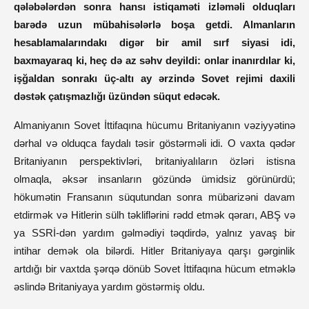
qələbələrdən sonra hansı istiqaməti izləməli olduqları
barədə uzun mübahisələrlə boşa getdi. Almanların
hesablamalarındakı digər bir amil sırf siyasi idi,
baxmayaraq ki, heç də az səhv deyildi: onlar inanırdılar ki,
işğaldan sonrakı üç-altı ay ərzində Sovet rejimi daxili
dəstək çatışmazlığı üzündən süqut edəcək.
Almaniyanın Sovet İttifaqına hücumu Britaniyanın vəziyyətinə
dərhal və olduqca faydalı təsir göstərməli idi. O vaxta qədər
Britaniyanın perspektivləri, britaniyalıların özləri istisna
olmaqla, əksər insanların gözündə ümidsiz görünürdü;
hökumətin Fransanın süqutundan sonra mübarizəni davam
etdirmək və Hitlerin sülh təkliflərini rədd etmək qərarı, ABŞ və
ya SSRİ-dən yardım gəlmədiyi təqdirdə, yalnız yavaş bir
intihar demək ola bilərdi. Hitler Britaniyaya qarşı gərginlik
artdığı bir vaxtda şərqə dönüb Sovet İttifaqına hücum etməklə
əslində Britaniyaya yardım göstərmiş oldu.