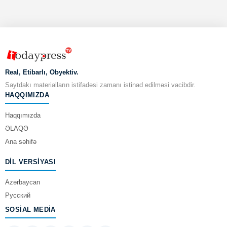
Real, Etibarlı, Obyektiv.
Saytdakı materialların istifadəsi zamanı istinad edilməsi vacibdir.
HAQQIMIZDA
Haqqımızda
ƏLAQƏ
Ana səhifə
DIL VERSIYASI
Azərbaycan
Русский
SOSIAL MEDIA