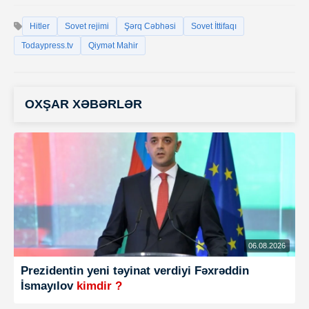
Hitler
Sovet rejimi
Şərq Cəbhəsi
Sovet İttifaqı
Todaypress.tv
Qiymət Mahir
OXŞAR XƏBƏRLƏR
06.08.2026
Prezidentin yeni təyinat verdiyi Fəxrəddin
İsmayılov
kimdir ?