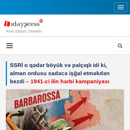
Toggl
Real, Etibarlı, Obyektiv
SSRİ o qədər böyük və palçıqlı idi ki,
alman ordusu sadəcə işğal etməkdən
bezdi
– 1941-ci ilin hərbi kampaniyası