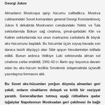
Georgi Jukov
Almanların Moskvaya qarşı hücumu zəiflədikcə, Moskva
cəbhəsindəki Sovet komandanı general Georgi Konstantinoviç
Jukov 6 dekabrda Moskvanın cənubundakı Yelets və Tula
sektorlarında Bokun sağ cinahına, şimal-qərbdəki Klin və
Kalinin sektorlarında isə onun mərkəzinə zərbələrlə ilk böyük
əks-hücumunu başlatdı. Bu hücumlar üçün soyuq havada son
dərəcə təsirli döyüşçü olan Sibir qoşun hissələrindən istifadə
edildi. Bunun ardınca Velikiye Luki sektorunda alman sol
cinahına zərbə endirildi; 1941-42-ci illərin qışı boyunca davam
edən bu əks-hücum tezliklə Smolensk istiqamətində üçtərəfli
yaxınlaşma formasını aldı.
Bu Sovet əks-hücumları yorğun düşmüş almanları geri
çəkdi, onların cinahlarını dolaşdı və kritik bir vəziyyət
yaratdı. Generallardan tutmuş aşağı rütbəlilərə qədər
işğalçılar Napoleonun Moskvadan geri çəkilməsi ilə bağlı