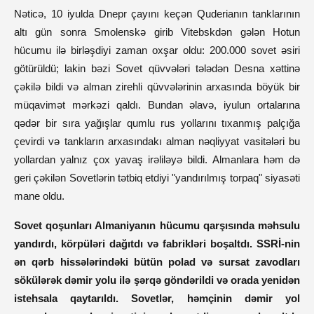
Nəticə, 10 iyulda Dnepr çayını keçən Quderianın tanklarının
altı gün sonra Smolenskə girib Vitebskdən gələn Hotun
hücumu ilə birləşdiyi zaman oxşar oldu: 200.000 sovet əsiri
götürüldü; lakin bəzi Sovet qüvvələri tələdən Desna xəttinə
çəkilə bildi və alman zirehli qüvvələrinin arxasında böyük bir
müqavimət mərkəzi qaldı. Bundan əlavə, iyulun ortalarına
qədər bir sıra yağışlar qumlu rus yollarını tıxanmış palçığa
çevirdi və tankların arxasındakı alman nəqliyyat vasitələri bu
yollardan yalnız çox yavaş irəliləyə bildi. Almanlara həm də
geri çəkilən Sovetlərin tətbiq etdiyi "yandırılmış torpaq" siyasəti
mane oldu.
Sovet qoşunları Almaniyanın hücumu qarşısında məhsulu
yandırdı, körpüləri dağıtdı və fabrikləri boşaltdı. SSRİ-nin
ən qərb hissələrindəki bütün polad və sursat zavodları
sökülərək dəmir yolu ilə şərqə göndərildi və orada yenidən
istehsala qaytarıldı. Sovetlər, həmçinin dəmir yol