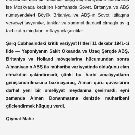
isə Moskvada keçirilən konfransda Sovet, Britaniya və ABŞ
nümayəndələri Böyük Britaniya və ABŞ-ın Sovet İttifaqına
verəcəyi təyyarələr, tanklar və xammal da daxil olmaqla aylıq
təchizatın miqdarını müəyyənləşdirdilər.
Şərq Cəbhəsindəki kritik vəziyyət Hitleri 11 dekabr 1941-ci
ildə — Yaponiyanın Sakit Okeanda və Uzaq Şərqdə ABŞ,
Britaniya və Holland mövqelərinə hücumundan sonra
Almaniyanın ABŞ ilə müharibə vəziyyətində olduğunu elan
etməkdən çəkindirmədi, çünki bu, hərbi əməliyyatların
genişləndirilməsinə baxmayaraq, Alman quru qüvvələrini
dərhal yeni bir əməliyyat meydanına çevirmədi, eyni
zamanda Alman Donanmasına dənizdə müharibəni
gücləndirmək hüququ verdi.
Qiymət Mahir