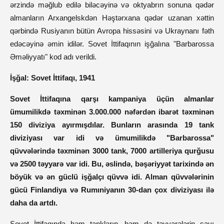
ərzində məğlub edilə biləcəyinə və oktyabrın sonuna qədər
almanların Arxangelskdən Həştərxana qədər uzanan xəttin
qərbində Rusiyanın bütün Avropa hissəsini və Ukraynanı fəth
edəcəyinə əmin idilər. Sovet İttifaqının işğalına "Barbarossa
Əməliyyatı" kod adı verildi.
İşğal: Sovet İttifaqı, 1941
Sovet İttifaqına qarşı kampaniya üçün almanlar
ümumilikdə təxminən 3.000.000 nəfərdən ibarət təxminən
150 diviziya ayırmışdılar. Bunların arasında 19 tank
diviziyası var idi və ümumilikdə "Barbarossa"
qüvvələrində təxminən 3000 tank, 7000 artilleriya qurğusu
və 2500 təyyarə var idi. Bu, əslində, bəşəriyyət tarixində ən
böyük və ən güclü işğalçı qüvvə idi. Alman qüvvələrinin
gücü Finlandiya və Rumıniyanın 30-dan çox diviziyası ilə
daha da artdı.
Sovet İttifaqında həm tankların, həm də təyyarələrin sayı