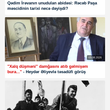
Qədim İrəvanın unudulan abidəsi: Rəcəb Paşa
məscidinin tarixi necə dəyişdi?
03.08.2026
"Xalq düşməni" damğasını atıb gəlmişəm
bura..."
- Heydər ƏIiyevlə təsadüfi görüş