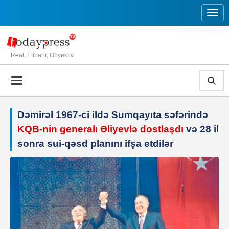
Toggl
Real, Etibarlı, Obyektiv
Dəmirəl 1967-ci ildə Sumqayıta səfərində
KQB-nin generalı Əliyevlə dostlaşdı
və 28 il
sonra sui-qəsd planını ifşa etdilər