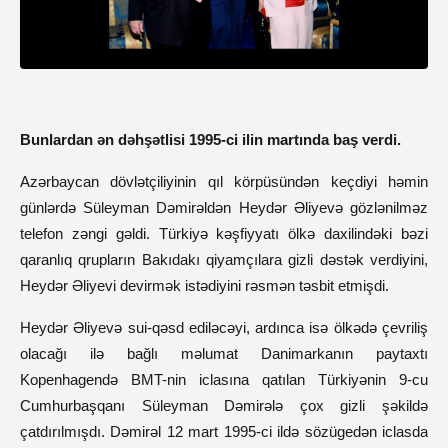
Bunlardan ən dəhşətlisi 1995-ci ilin martında baş verdi.
Azərbaycan dövlətçiliyinin qıl körpüsündən keçdiyi həmin
günlərdə Süleyman Dəmirəldən Heydər Əliyevə gözlənilməz
telefon zəngi gəldi. Türkiyə kəşfiyyatı ölkə daxilindəki bəzi
qaranlıq qrupların Bakıdakı qiyamçılara gizli dəstək verdiyini,
Heydər Əliyevi devirmək istədiyini rəsmən təsbit etmişdi.
Heydər Əliyevə sui-qəsd ediləcəyi, ardınca isə ölkədə çevriliş
olacağı ilə bağlı məlumat Danimarkanın paytaxtı
Kopenhagendə BMT-nin iclasına qatılan Türkiyənin 9-cu
Cumhurbaşqanı Süleyman Dəmirələ çox gizli şəkildə
çatdırılmışdı. Dəmirəl 12 mart 1995-ci ildə sözügedən iclasda