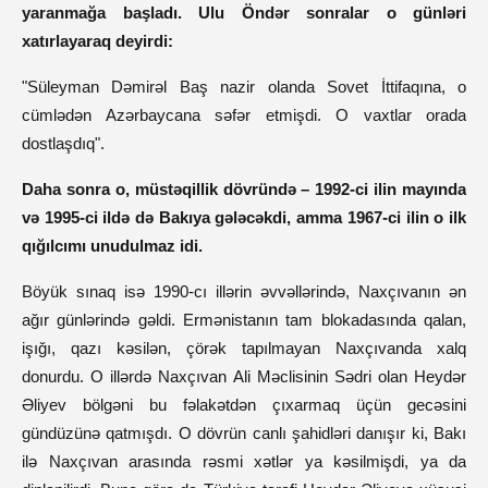
yaranmağa başladı. Ulu Öndər sonralar o günləri
xatırlayaraq deyirdi:
"Süleyman Dəmirəl Baş nazir olanda Sovet İttifaqına, o
cümlədən Azərbaycana səfər etmişdi. O vaxtlar orada
dostlaşdıq".
Daha sonra o, müstəqillik dövründə – 1992-ci ilin mayında
və 1995-ci ildə də Bakıya gələcəkdi, amma 1967-ci ilin o ilk
qığılcımı unudulmaz idi.
Böyük sınaq isə 1990-cı illərin əvvəllərində, Naxçıvanın ən
ağır günlərində gəldi. Ermənistanın tam blokadasında qalan,
işığı, qazı kəsilən, çörək tapılmayan Naxçıvanda xalq
donurdu. O illərdə Naxçıvan Ali Məclisinin Sədri olan Heydər
Əliyev bölgəni bu fəlakətdən çıxarmaq üçün gecəsini
gündüzünə qatmışdı. O dövrün canlı şahidləri danışır ki, Bakı
ilə Naxçıvan arasında rəsmi xətlər ya kəsilmişdi, ya da