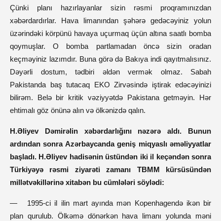
Çünki planı hazırlayanlar sizin rəsmi proqramınızdan
xəbərdardırlar. Hava limanından şəhərə gedəcəyiniz yolun
üzərindəki körpünü havaya uçurmaq üçün altına saatlı bomba
qoymuşlar. O bomba partlamadan öncə sizin oradan
keçməyiniz lazımdır. Buna görə də Bakıya indi qayıtmalısınız.
Dəyərli dostum, tədbiri əldən vermək olmaz. Sabah
Pakistanda baş tutacaq EKO Zirvəsində iştirak edəcəyinizi
bilirəm. Belə bir kritik vəziyyətdə Pakistana getməyin. Hər
ehtimalı göz önünə alın və ölkənizdə qalın.
H.Əliyev Dəmirəlin xəbərdarlığını nəzərə aldı. Bunun
ardından sonra Azərbaycanda geniş miqyaslı əməliyyatlar
başladı. H.Əliyev hadisənin üstündən iki il keçəndən sonra
Türkiyəyə rəsmi ziyarəti zamanı TBMM kürsüsündən
millətvəkillərinə xitabən bu cümlələri söylədi:
—
1995-ci il ilin mart ayında mən Kopenhagendə ikən bir
plan qurulub. Ölkəmə dönərkən hava limanı yolunda məni