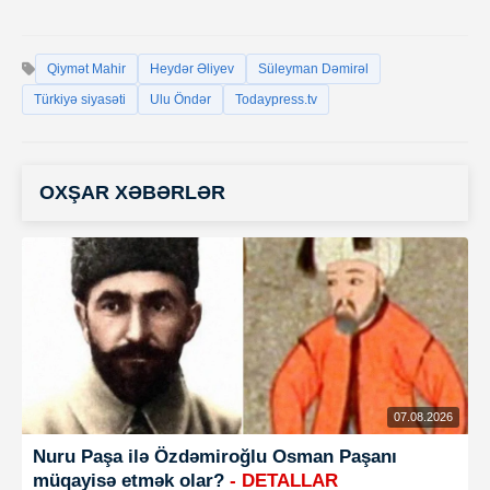
Qiymət Mahir
Heydər Əliyev
Süleyman Dəmirəl
Türkiyə siyasəti
Ulu Öndər
Todaypress.tv
OXŞAR XƏBƏRLƏR
07.08.2026
Nuru Paşa ilə Özdəmiroğlu Osman Paşanı
müqayisə etmək olar?
- DETALLAR