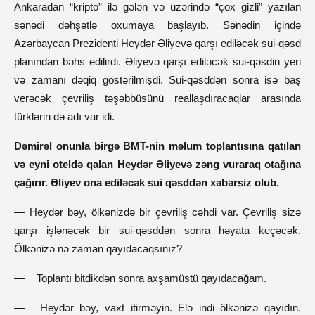
Ankaradan “kripto” ilə gələn və üzərində “çox gizli” yazılan
sənədi dəhşətlə oxumaya başlayıb. Sənədin içində
Azərbaycan Prezidenti Heydər Əliyevə qarşı ediləcək sui-qəsd
planından bəhs edilirdi. Əliyevə qarşı ediləcək sui-qəsdin yeri
və zamanı dəqiq göstərilmişdi. Sui-qəsddən sonra isə baş
verəcək çevriliş təşəbbüsünü reallaşdıracaqlar arasında
türklərin də adı var idi.
Dəmirəl onunla birgə BMT-nin məlum toplantısına qatılan
və eyni oteldə qalan Heydər Əliyevə zəng vuraraq otağına
çağırır. Əliyev ona ediləcək sui qəsddən xəbərsiz olub.
— Heydər bəy, ölkənizdə bir çevriliş cəhdi var. Çevriliş sizə
qarşı işlənəcək bir sui-qəsddən sonra həyata keçəcək.
Ölkənizə nə zaman qayıdacaqsınız?
—
Toplantı bitdikdən sonra axşamüstü qayıdacağam.
—
Heydər bəy, vaxt itirməyin. Elə indi ölkənizə qayıdın.