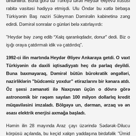
dinlənilirdi. Buna görə də Türkiyə tərəfi Heydər Əliyevə xüsusi
rabitə vasitəsi hədiyyə etmişdi. Ulu Öndər bu xətlə birbaşa
Türkiyənin Baş naziri Süleyman Dəmirəlin kabinetinə zəng
edirdi. Dəmirəl sonralar o günləri belə xatırlayırdı:
"Heydər bəy zəng edib “Xalq qaranlıqdadır, donur” dedi. Biz o
işığı oraya çatdırmalı idik və çatdırdıq".
1992-ci ilin martında Heydər Əliyev Ankaraya getdi. O vaxt
Türkiyənin də daxili iqtisadiyyatı heç də parlaq deyildi.
Buna baxmayaraq, Dəmirəl bütün bürokratik əngəlləri,
nazirliklərin "büdcəmiz yoxdur" etirazlarını bir kənara atdı.
Öz şəxsi zəmanəti ilə Naxçıvan üçün o dövrə görə
astronomik bir rəqəm sayılan 100 milyon dollarlıq kredit
müqaviləsini imzaladı. Bölgəyə un, dərman, ərzaq və ən
əsası elektrik enerjisi axmağa başladı.
Həmin ilin 28 mayında Araz çayı üzərində Sədərək-Dilucu
körpüsü açılanda, bu keçid xalqın yaddaşına birdəfəlik "Ümid