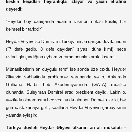
kəskin keçidləri heyranlıqla izləyər və yaxın ətrafına
deyərdi:
"Heydər bəy danışanda adamın rəsmən nəfəsi kəsilir, hər
kəlməsi bir tarixdir".
Heydər Əliyev isə Dəmirəlin Türkiyənin ən qarışıq dövrlərindən
("7 dəfə gedib, 8 dəfə qayıdan" siyasi düha kimi) necə
ustadlıqla çıxdığına eyham vuraraq onunla zarafatlaşardı.
Münasibətlərin ən duyğulu tərəfi isə sonda üzə çıxdı. Heydər
Əliyevin səhhətində problemlər yarananda və o, Ankarada
Gülhanə Hərbi Tibb Akademiyasında (GATA) müalicə
olunanda, Süleyman Dəmirəl artıq prezident deyildi. Lakin o,
vəzifədə olmamasını heç vecinə də almadı. Demək olar ki, hər
gün xəstəxanaya gəlir, saatlarla Heydər Əliyevin çarpayısının
yanında əyləşirdi.
Türkiyə dövləti Heydər Əliyevi ölkənin ən ali mükafatı –