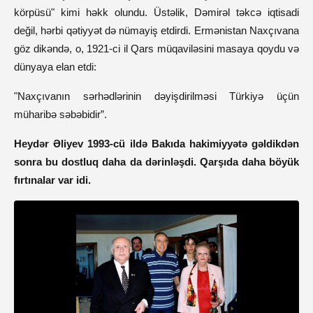
körpüsü" kimi həkk olundu. Üstəlik, Dəmirəl təkcə iqtisadi
değil, hərbi qətiyyət də nümayiş etdirdi. Ermənistan Naxçıvana
göz dikəndə, o, 1921-ci il Qars müqaviləsini masaya qoydu və
dünyaya elan etdi:
"Naxçıvanın sərhədlərinin dəyişdirilməsi Türkiyə üçün
müharibə səbəbidir”.
Heydər Əliyev 1993-cü ildə Bakıda hakimiyyətə gəldikdən
sonra bu dostluq daha da dərinləşdi. Qarşıda daha böyük
fırtınalar var idi.