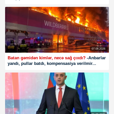
07.08.2026
Batan gəmidən kimlər, necə sağ çıxdı?
-Anbarlar
yandı, pullar batdı, kompensasiya verilmir...