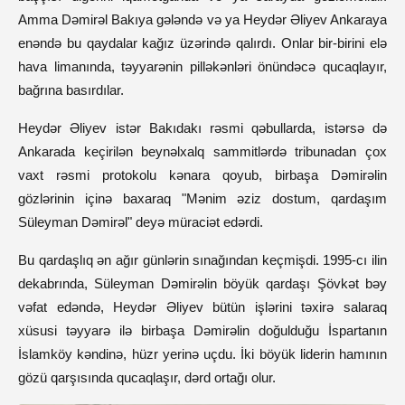
Amma Dəmirəl Bakıya gələndə və ya Heydər Əliyev Ankaraya
enəndə bu qaydalar kağız üzərində qalırdı. Onlar bir-birini elə
hava limanında, təyyarənin pilləkənləri önündəcə qucaqlayır,
bağrına basırdılar.
Heydər Əliyev istər Bakıdakı rəsmi qəbullarda, istərsə də
Ankarada keçirilən beynəlxalq sammitlərdə tribunadan çox
vaxt rəsmi protokolu kənara qoyub, birbaşa Dəmirəlin
gözlərinin içinə baxaraq "Mənim əziz dostum, qardaşım
Süleyman Dəmirəl" deyə müraciət edərdi.
Bu qardaşlıq ən ağır günlərin sınağından keçmişdi. 1995-cı ilin
dekabrında, Süleyman Dəmirəlin böyük qardaşı Şövkət bəy
vəfat edəndə, Heydər Əliyev bütün işlərini təxirə salaraq
xüsusi təyyarə ilə birbaşa Dəmirəlin doğulduğu İspartanın
İslamköy kəndinə, hüzr yerinə uçdu. İki böyük liderin hamının
gözü qarşısında qucaqlaşır, dərd ortağı olur.