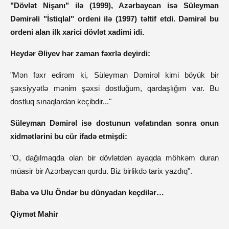
"Dövlət Nişanı" ilə (1999), Azərbaycan isə Süleyman
Dəmirəli "İstiqlal" ordeni ilə (1997) təltif etdi. Dəmirəl bu
ordeni alan ilk xarici dövlət xadimi idi.
Heydər Əliyev hər zaman fəxrlə deyirdi:
"Mən fəxr edirəm ki, Süleyman Dəmirəl kimi böyük bir
şəxsiyyətlə mənim şəxsi dostluğum, qardaşlığım var. Bu
dostluq sınaqlardan keçibdir..."
Süleyman Dəmirəl isə dostunun vəfatından sonra onun
xidmətlərini bu cür ifadə etmişdi:
"O, dağılmaqda olan bir dövlətdən ayaqda möhkəm duran
müasir bir Azərbaycan qurdu. Biz birlikdə tarix yazdıq".
Baba və Ulu Öndər bu dünyadan keçdilər…
Qiymət Mahir