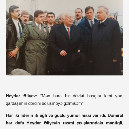
Heydər Əliyev:
"Mən bura bir dövlət başçısı kimi yox,
qardaşımın dərdini bölüşməyə gəlmişəm".
Hər iki liderin iti ağlı və güclü yumor hissi var idi. Dəmirəl
hər dəfə Heydər Əliyevin rəsmi çıxışlarındakı məntiqli,