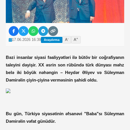
-
+
17.06.2026 16:39
A
A
Araşdırma
Bəzi insanlar siyasi fəaliyyətləri ilə bütöv bir coğrafiyanın
taleyini dəyişir. XX əsrin son rübündə türk dünyası məhz
belə iki böyük nəhəngin – Heydər Əliyev və Süleyman
Dəmirəlin çiyin-çiyinə verməsinin şahidi oldu.
Bu gün, Türkiyə siyasətinin əfsanəvi "Baba"sı Süleyman
Dəmirəlin vəfat günüdür.