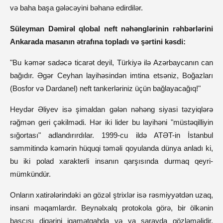
və baha başa gələcəyini bəhanə edirdilər.
Süleyman Dəmirəl qlobal neft nəhənglərinin rəhbərlərini
Ankarada masanın ətrafına topladı və şərtini kəsdi:
"Bu kəmər sadəcə ticarət deyil, Türkiyə ilə Azərbaycanın can
bağıdır. Əgər Ceyhan layihəsindən imtina etsəniz, Boğazları
(Bosfor və Dardanel) neft tankerləriniz üçün bağlayacağıq!"
Heydər Əliyev isə şimaldan gələn nəhəng siyasi təzyiqlərə
rəğmən geri çəkilmədi. Hər iki lider bu layihəni "müstəqilliyin
sığortası" adlandırırdılar. 1999-cu ildə ATƏT-in İstanbul
sammitində kəmərin hüquqi təməli qoyulanda dünya anladı ki,
bu iki polad xarakterli insanın qarşısında durmaq qeyri-
mümkündür.
Onların xatirələrindəki ən gözəl ştrixlər isə rəsmiyyətdən uzaq,
insani məqamlardır. Beynəlxalq protokola görə, bir ölkənin
başçısı digərini iqamətgahda və ya sarayda gözləməlidir.