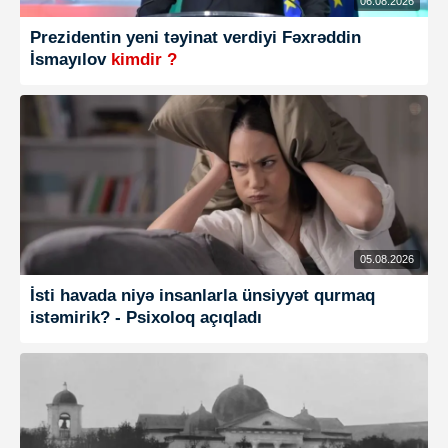
06.08.2026
Prezidentin yeni təyinat verdiyi Fəxrəddin
İsmayılov
kimdir ?
05.08.2026
İsti havada niyə insanlarla ünsiyyət qurmaq
istəmirik? - Psixoloq açıqladı