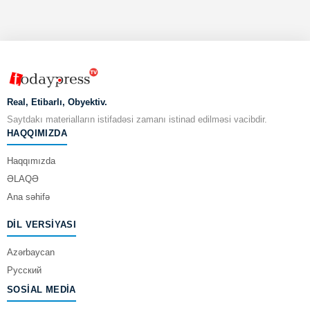
Real, Etibarlı, Obyektiv.
Saytdakı materialların istifadəsi zamanı istinad edilməsi vacibdir.
HAQQIMIZDA
Haqqımızda
ƏLAQƏ
Ana səhifə
DIL VERSIYASI
Azərbaycan
Русский
SOSIAL MEDIA