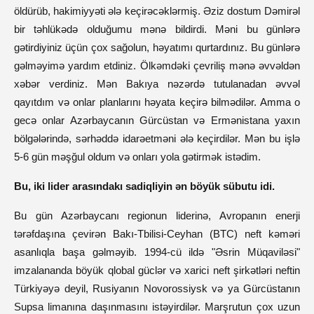
öldürüb, hakimiyyəti ələ keçirəcəklərmiş. Əziz dostum Dəmirəl
bir təhlükədə olduğumu mənə bildirdi. Məni bu günlərə
gətirdiyiniz üçün çox sağolun, həyatımı qurtardınız. Bu günlərə
gəlməyimə yardım etdiniz. Ölkəmdəki çevriliş mənə əvvəldən
xəbər verdiniz. Mən Bakıya nəzərdə tutulanadan əvvəl
qayıtdım və onlar planlarını həyata keçirə bilmədilər. Amma o
gecə onlar Azərbaycanın Gürcüstan və Ermənistana yaxın
bölgələrində, sərhəddə idarəetməni ələ keçirdilər. Mən bu işlə
5-6 gün məşğul oldum və onları yola gətirmək istədim.
Bu, iki lider arasındakı sadiqliyin ən böyük sübutu idi.
Bu gün Azərbaycanı regionun liderinə, Avropanın enerji
tərəfdaşına çevirən Bakı-Tbilisi-Ceyhan (BTC) neft kəməri
asanlıqla başa gəlməyib. 1994-cü ildə "Əsrin Müqaviləsi"
imzalananda böyük qlobal güclər və xarici neft şirkətləri neftin
Türkiyəyə deyil, Rusiyanın Novorossiysk və ya Gürcüstanın
Supsa limanına daşınmasını istəyirdilər. Marşrutun çox uzun