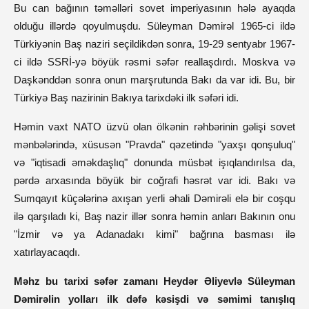
Bu can bağının təməlləri sovet imperiyasının hələ ayaqda
olduğu illərdə qoyulmuşdu. Süleyman Dəmirəl 1965-ci ildə
Türkiyənin Baş naziri seçildikdən sonra, 19-29 sentyabr 1967-
ci ildə SSRİ-yə böyük rəsmi səfər reallaşdırdı. Moskva və
Daşkənddən sonra onun marşrutunda Bakı da var idi. Bu, bir
Türkiyə Baş nazirinin Bakıya tarixdəki ilk səfəri idi.
Həmin vaxt NATO üzvü olan ölkənin rəhbərinin gəlişi sovet
mənbələrində, xüsusən "Pravda" qəzetində "yaxşı qonşuluq"
və "iqtisadi əməkdaşlıq" donunda müsbət işıqlandırılsa da,
pərdə arxasında böyük bir coğrafi həsrət var idi. Bakı və
Sumqayıt küçələrinə axışan yerli əhali Dəmirəli elə bir coşqu
ilə qarşıladı ki, Baş nazir illər sonra həmin anları Bakının onu
"İzmir və ya Adanadakı kimi" bağrına basması ilə
xatırlayacaqdı.
Məhz bu tarixi səfər zamanı Heydər Əliyevlə Süleyman
Dəmirəlin yolları ilk dəfə kəsişdi və səmimi tanışlıq