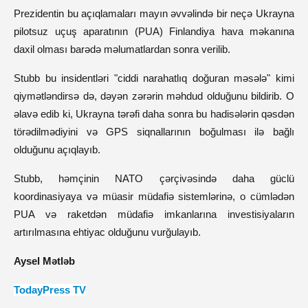
Prezidentin bu açıqlamaları mayın əvvəlində bir neçə Ukrayna 
pilotsuz uçuş aparatının (PUA) Finlandiya hava məkanına 
daxil olması barədə məlumatlardan sonra verilib.
Stubb bu insidentləri "ciddi narahatlıq doğuran məsələ" kimi 
qiymətləndirsə də, dəyən zərərin məhdud olduğunu bildirib. O 
əlavə edib ki, Ukrayna tərəfi daha sonra bu hadisələrin qəsdən 
törədilmədiyini və GPS siqnallarının boğulması ilə bağlı 
olduğunu açıqlayıb.
Stubb, həmçinin NATO çərçivəsində daha güclü 
koordinasiyaya və müasir müdafiə sistemlərinə, o cümlədən 
PUA və raketdən müdafiə imkanlarına investisiyaların 
artırılmasına ehtiyac olduğunu vurğulayıb.
Aysel Mətləb
TodayPress TV