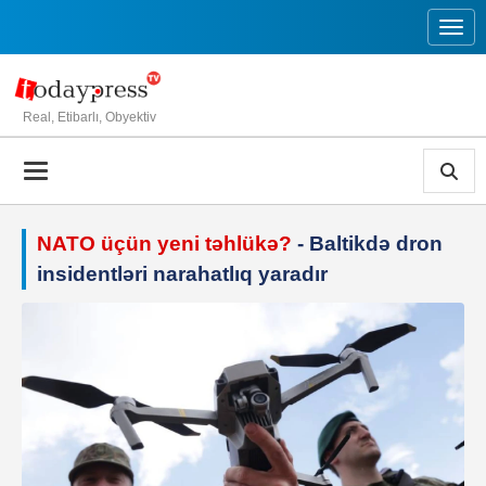
Toggl
Real, Etibarlı, Obyektiv
NATO üçün yeni təhlükə?
- Baltikdə dron
insidentləri narahatlıq yaradır