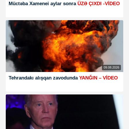
Müctəba Xamenei aylar sonra
ÜZƏ ÇIXDI -VİDEO
09.08.2026
Tehrandakı alışqan zavodunda
YANĞIN – VİDEO