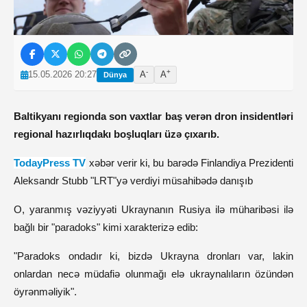
-
+
15.05.2026 20:27
A
A
Dünya
Baltikyanı regionda son vaxtlar baş verən dron insidentləri 
regional hazırlıqdakı boşluqları üzə çıxarıb. 
TodayPress TV
xəbər verir ki, bu barədə
Finlandiya Prezidenti 
Aleksandr Stubb 
"LRT"yə verdiyi müsahibədə danışıb
O, yaranmış vəziyyəti Ukraynanın Rusiya ilə müharibəsi ilə 
bağlı bir "paradoks" kimi xarakterizə edib:
"Paradoks ondadır ki, bizdə Ukrayna dronları var, lakin 
onlardan necə müdafiə olunmağı elə ukraynalıların özündən 
öyrənməliyik".