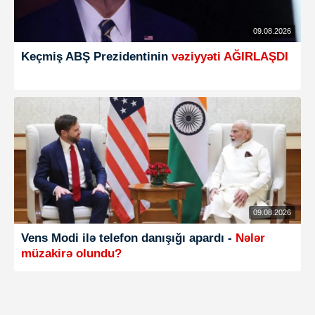
09.08.2026
Keçmiş ABŞ Prezidentinin
vəziyyəti AĞIRLAŞDI
09.08.2026
Vens Modi ilə telefon danışığı apardı -
Nələr
müzakirə olundu?