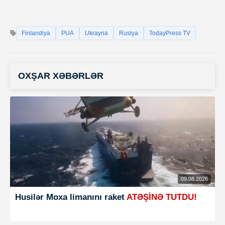
Finlandiya
PUA
Ukrayna
Rusiya
TodayPress TV
OXŞAR XƏBƏRLƏR
09.08.2026
Husilər Moxa limanını raket
ATƏŞİNƏ TUTDU!