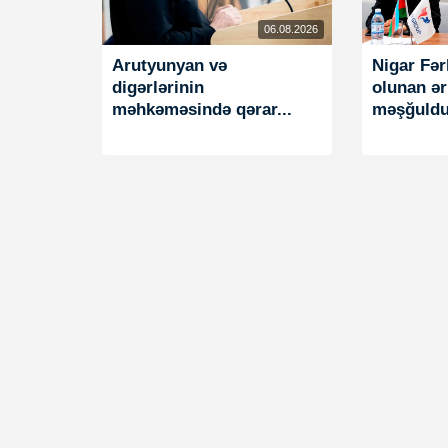
06.08.2026
Arutyunyan və
Nigar Fə
digərlərinin
olunan əri
məhkəməsində qərar...
məşğuldu