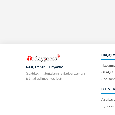
HAQQIM
Haqqımı
Real, Etibarlı, Obyektiv.
ƏLAQƏ
Saytdakı materialların istifadəsi zamanı
istinad edilməsi vacibdir.
Ana səhi
DIL VE
Azərbay
Русский