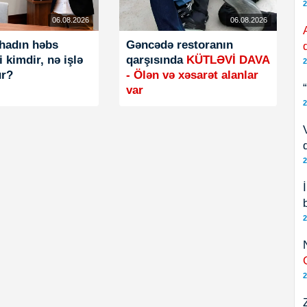
2
06.08.2026
06.08.2026
rhadın həbs
Gəncədə restoranın
 kimdir, nə işlə
qarşısında
KÜTLƏVİ DAVA
2
r?
- Ölən və xəsarət alanlar
var
2
2
2
2