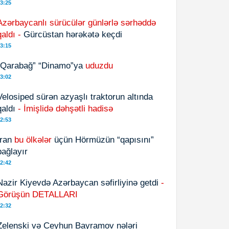
3:25
Azərbaycanlı sürücülər günlərlə sərhəddə
qaldı -
Gürcüstan hərəkətə keçdi
3:15
“Qarabağ” “Dinamo”ya
uduzdu
3:02
Velosiped sürən azyaşlı traktorun altında
qaldı
- İmişlidə dəhşətli hadisə
2:53
İran
bu ölkələr
üçün Hörmüzün “qapısını”
bağlayır
2:42
Nazir Kiyevdə Azərbaycan səfirliyinə getdi
-
Görüşün DETALLARI
2:32
Zelenski və Ceyhun Bayramov nələri