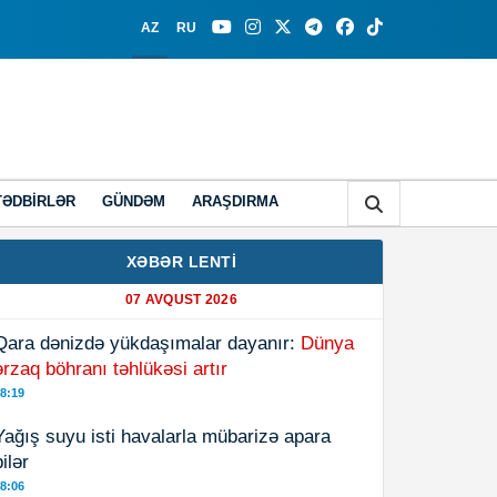
AZ
RU
TƏDBIRLƏR
GÜNDƏM
ARAŞDIRMA
XƏBƏR LENTİ
07 AVQUST 2026
Qara dənizdə yükdaşımalar dayanır:
Dünya
ərzaq böhranı təhlükəsi artır
8:19
Yağış suyu isti havalarla mübarizə apara
bilər
8:06