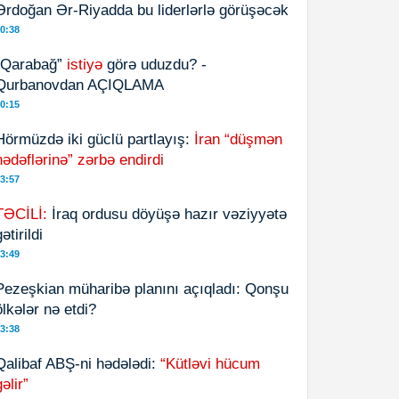
Ərdoğan Ər-Riyadda bu liderlərlə görüşəcək
0:38
“Qarabağ”
istiyə
görə uduzdu? -
Qurbanovdan AÇIQLAMA
0:15
Hörmüzdə iki güclü partlayış:
İran “düşmən
hədəflərinə” zərbə endirdi
3:57
TƏCİLİ:
İraq ordusu döyüşə hazır vəziyyətə
ətirildi
3:49
Pezeşkian müharibə planını açıqladı: Qonşu
ölkələr nə etdi?
3:38
Qalibaf ABŞ-ni hədələdi:
“Kütləvi hücum
gəlir”