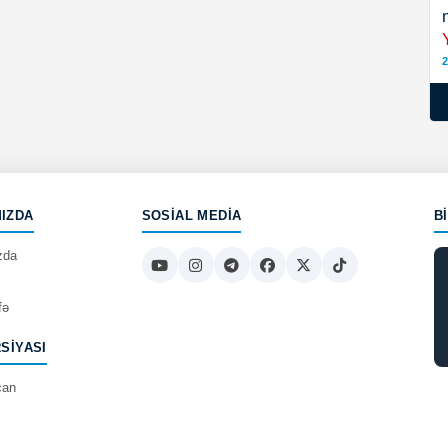
2
IZDA
SOSIAL MEDIA
B
zda
fə
RSIYASI
can