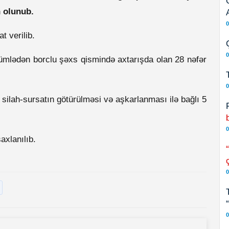
in olunub.
0
 verilib.
0
ümlədən borclu şəxs qismində axtarışda olan 28 nəfər
0
 silah-sursatın götürülməsi və aşkarlanması ilə bağlı 5
0
axlanılıb.
0
0