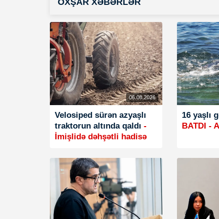
OXŞAR XƏBƏRLƏR
06.08.2026
Velosiped sürən azyaşlı
16 yaşlı 
traktorun altında qaldı
-
BATDI - Ax
İmişlidə dəhşətli hadisə