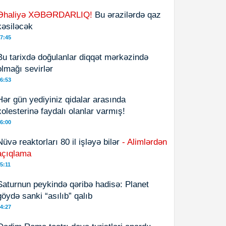
Əhaliyə XƏBƏRDARLIQ!
Bu ərazilərdə qaz
kəsiləcək
7:45
Bu tarixdə doğulanlar diqqət mərkəzində
olmağı sevirlər
6:53
Hər gün yediyiniz qidalar arasında
xolesterinə faydalı olanlar varmış!
6:00
Nüvə reaktorları 80 il işləyə bilər
- Alimlərdən
açıqlama
5:11
Saturnun peykində qəribə hadisə: Planet
göydə sanki “asılıb” qalıb
4:27