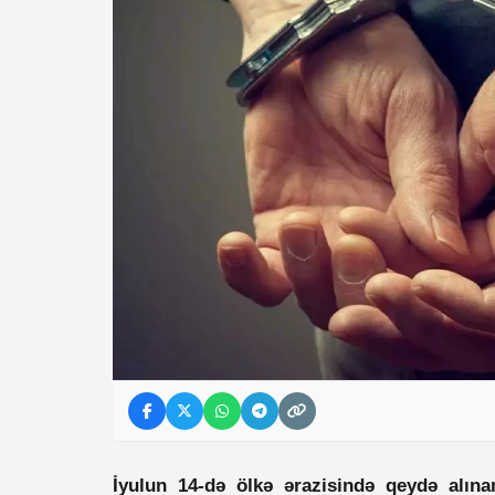
İyulun 14-də ölkə ərazisində qeydə alına