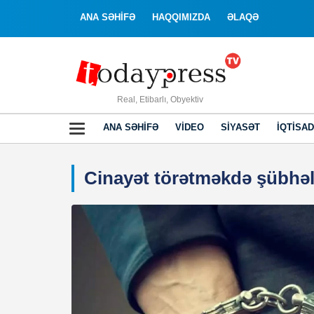
ANA SƏHİFƏ
HAQQIMIZDA
ƏLAQƏ
Real, Etibarlı, Obyektiv
ANA SƏHIFƏ
VIDEO
SIYASƏT
İQTISAD
Cinayət törətməkdə şübhəl