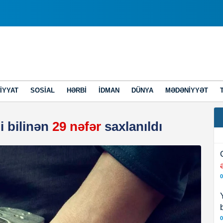
IYYAT
SOSIAL
HƏRBI
İDMAN
DÜNYA
MƏDƏNIYYƏT
i bilinən
29 nəfər
saxlanıldı
0
0