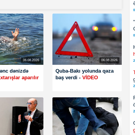
0
0
06.08.2026
06.08.2026
2
gənc dənizdə
Quba-Bakı yolunda qəza
tarışlar aparılır
baş verdi -
VİDEO
g
2
2