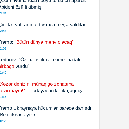
Qədim Roma teatrı deyə turistləri apardı:
Abidəni özü tikibmiş
3:34
Çinlilər səhranın ortasında meşə saldılar
2:47
Tramp:
“Bütün dünya məhv olacaq”
2:03
Fedorov: “Öz ballistik raketimiz hədəfi
birbaşa
vurdu”
1:40
“Xəzər dənizini münaqişə zonasına
çevirməyin!”
- Türkiyədən kritik çağırış
1:16
Tramp Ukraynaya hücumlar barədə danışdı:
“Bizi okean ayırır”
0:53