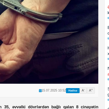
0
0
0
0
-
+
15.07.2025 10:52
A
A
Hadisə
0
n 35, əvvəlki dövrlərdən bağlı qalan 8 cinayətin