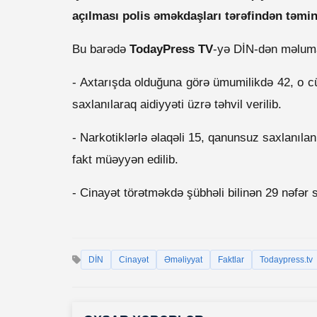
açılması polis əməkdaşları tərəfindən təm
Bu barədə
TodayPress TV
-yə DİN-dən məlumat
- Axtarışda olduğuna görə ümumilikdə 42, o c
saxlanılaraq aidiyyəti üzrə təhvil verilib.
- Narkotiklərlə əlaqəli 15, qanunsuz saxlanılan
fakt müəyyən edilib.
- Cinayət törətməkdə şübhəli bilinən 29 nəfər s
DİN
Cinayət
Əməliyyat
Faktlar
Todaypress.tv