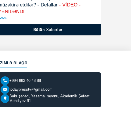
müzakirə etdilər? - Detallar
- VİDEO -
YENİLƏNDİ
2:26
Bütün Xəbərlər
IZIMLƏ ƏLAQƏ
+994 993 40 48 88
todaypresstv@gmail.com
Bakı şəhəri, Yasamal rayonu, Akademik Şəfaət
Mehdiyev 91