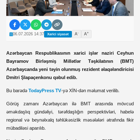
-
+
06.07.2026 14:37
A
A
Xarici siyasət
Azərbaycan Respublikasının xarici işlər naziri Ceyhun
Bayramov Birləşmiş Millətlər Təşkilatının (BMT)
Azərbaycanda yeni təyin olunmuş rezident əlaqələndiricisi
Dmitri Şlapaçenkonu qəbul edib.
Bu barədə
TodayPress TV
-yə XİN-dən məlumat verilib.
Görüş zamanı Azərbaycan ilə BMT arasında mövcud
əməkdaşlıq gündəliyi, tərəfdaşlığın perspektivləri, habelə
regional və beynəlxalq təhlükəsizlik məsələləri ətrafında fikir
mübadiləsi aparılıb.