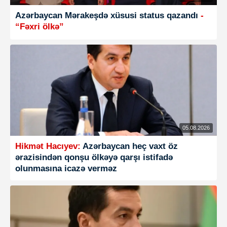
Azərbaycan Mərakeşdə xüsusi status qazandı
-
“Fəxri ölkə”
05.08.2026
Hikmət Hacıyev:
Azərbaycan heç vaxt öz
ərazisindən qonşu ölkəyə qarşı istifadə
olunmasına icazə verməz