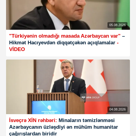
05.08.2026
"Türkiyənin olmadığı masada Azərbaycan var"
–
Hikmət Hacıyevdən diqqətçəkən açıqlamalar
-
VİDEO
04.08.2026
İsveçrə XİN rəhbəri:
Minaların təmizlənməsi
Azərbaycanın üzləşdiyi ən mühüm humanitar
çağırışlardan biridir