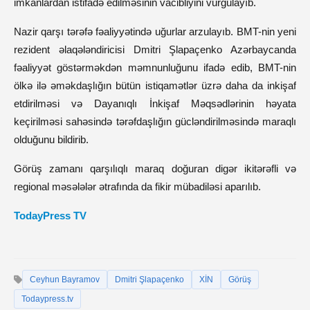
imkanlardan istifadə edilməsinin vacibliyini vurğulayıb.
Nazir qarşı tərəfə fəaliyyətində uğurlar arzulayıb. BMT-nin yeni
rezident əlaqələndiricisi Dmitri Şlapaçenko Azərbaycanda
fəaliyyət göstərməkdən məmnunluğunu ifadə edib, BMT-nin
ölkə ilə əməkdaşlığın bütün istiqamətlər üzrə daha da inkişaf
etdirilməsi və Dayanıqlı İnkişaf Məqsədlərinin həyata
keçirilməsi sahəsində tərəfdaşlığın gücləndirilməsində maraqlı
olduğunu bildirib.
Görüş zamanı qarşılıqlı maraq doğuran digər ikitərəfli və
regional məsələlər ətrafında da fikir mübadiləsi aparılıb.
TodayPress TV
Ceyhun Bayramov
Dmitri Şlapaçenko
XİN
Görüş
Todaypress.tv