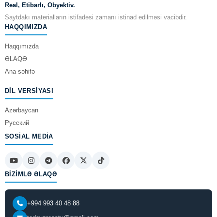
Real, Etibarlı, Obyektiv.
Saytdakı materialların istifadəsi zamanı istinad edilməsi vacibdir.
HAQQIMIZDA
Haqqımızda
ƏLAQƏ
Ana səhifə
DIL VERSIYASI
Azərbaycan
Русский
SOSIAL MEDIA
BIZIMLƏ ƏLAQƏ
+994 993 40 48 88