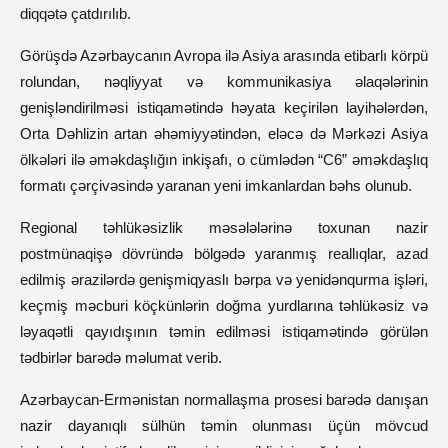
diqqətə çatdırılıb.
Görüşdə Azərbaycanın Avropa ilə Asiya arasında etibarlı körpü
rolundan, nəqliyyat və kommunikasiya əlaqələrinin
genişləndirilməsi istiqamətində həyata keçirilən layihələrdən,
Orta Dəhlizin artan əhəmiyyətindən, eləcə də Mərkəzi Asiya
ölkələri ilə əməkdaşlığın inkişafı, o cümlədən “C6” əməkdaşlıq
formatı çərçivəsində yaranan yeni imkanlardan bəhs olunub.
Regional təhlükəsizlik məsələlərinə toxunan nazir
postmünaqişə dövründə bölgədə yaranmış reallıqlar, azad
edilmiş ərazilərdə genişmiqyaslı bərpa və yenidənqurma işləri,
keçmiş məcburi köçkünlərin doğma yurdlarına təhlükəsiz və
ləyaqətli qayıdışının təmin edilməsi istiqamətində görülən
tədbirlər barədə məlumat verib.
Azərbaycan-Ermənistan normallaşma prosesi barədə danışan
nazir dayanıqlı sülhün təmin olunması üçün mövcud