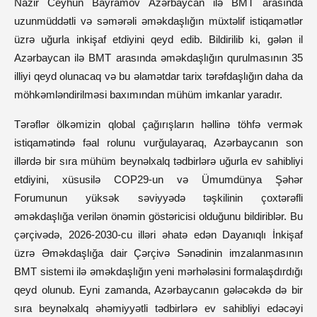
Nazir Ceyhun Bayramov Azərbaycan ilə BMT arasında
uzunmüddətli və səmərəli əməkdaşlığın müxtəlif istiqamətlər
üzrə uğurla inkişaf etdiyini qeyd edib. Bildirilib ki, gələn il
Azərbaycan ilə BMT arasında əməkdaşlığın qurulmasının 35
illiyi qeyd olunacaq və bu əlamətdar tarix tərəfdaşlığın daha da
möhkəmləndirilməsi baxımından mühüm imkanlar yaradır.
Tərəflər ölkəmizin qlobal çağırışların həllinə töhfə vermək
istiqamətində fəal rolunu vurğulayaraq, Azərbaycanın son
illərdə bir sıra mühüm beynəlxalq tədbirlərə uğurla ev sahibliyi
etdiyini, xüsusilə COP29-un və Ümumdünya Şəhər
Forumunun yüksək səviyyədə təşkilinin çoxtərəfli
əməkdaşlığa verilən önəmin göstəricisi olduğunu bildiriblər. Bu
çərçivədə, 2026-2030-cu illəri əhatə edən Dayanıqlı İnkişaf
üzrə Əməkdaşlığa dair Çərçivə Sənədinin imzalanmasının
BMT sistemi ilə əməkdaşlığın yeni mərhələsini formalaşdırdığı
qeyd olunub. Eyni zamanda, Azərbaycanın gələcəkdə də bir
sıra beynəlxalq əhəmiyyətli tədbirlərə ev sahibliyi edəcəyi