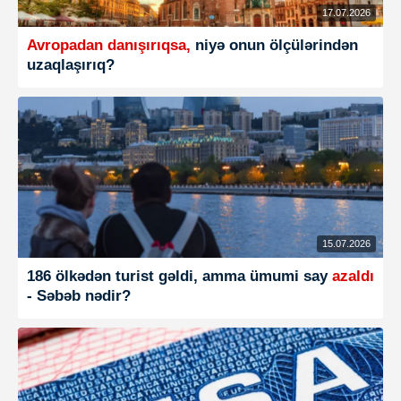
17.07.2026
Avropadan danışırıqsa,
niyə onun ölçülərindən
uzaqlaşırıq?
15.07.2026
186 ölkədən turist gəldi, amma ümumi say
azaldı
- Səbəb nədir?