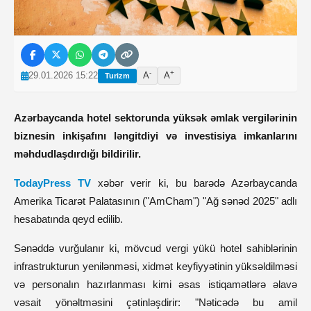
-
+
29.01.2026 15:22
A
A
Turizm
Azərbaycanda hotel sektorunda yüksək əmlak vergilərinin
biznesin inkişafını ləngitdiyi və investisiya imkanlarını
məhdudlaşdırdığı bildirilir.
TodayPress TV
xəbər verir ki, bu barədə Azərbaycanda
Amerika Ticarət Palatasının ("AmCham") "Ağ sənəd 2025" adlı
hesabatında qeyd edilib.
Sənəddə vurğulanır ki, mövcud vergi yükü hotel sahiblərinin
infrastrukturun yenilənməsi, xidmət keyfiyyətinin yüksəldilməsi
və personalın hazırlanması kimi əsas istiqamətlərə əlavə
vəsait yönəltməsini çətinləşdirir: "Nəticədə bu amil