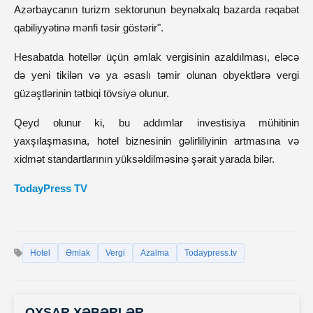
Azərbaycanın turizm sektorunun beynəlxalq bazarda rəqabət
qabiliyyətinə mənfi təsir göstərir".
Hesabatda hotellər üçün əmlak vergisinin azaldılması, eləcə
də yeni tikilən və ya əsaslı təmir olunan obyektlərə vergi
güzəştlərinin tətbiqi tövsiyə olunur.
Qeyd olunur ki, bu addımlar investisiya mühitinin
yaxşılaşmasına, hotel biznesinin gəlirliliyinin artmasına və
xidmət standartlarının yüksəldilməsinə şərait yarada bilər.
TodayPress TV
Hotel
Əmlak
Vergi
Azalma
Todaypress.tv
OXŞAR XƏBƏRLƏR