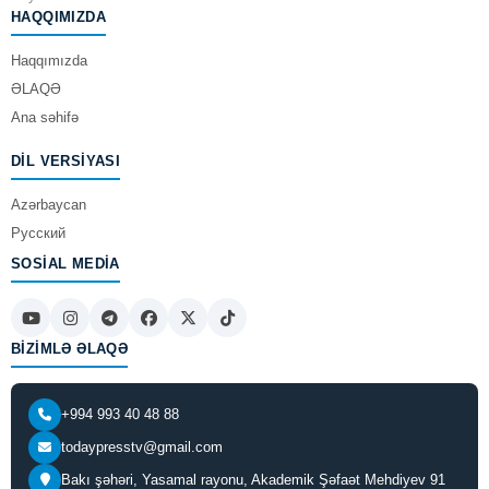
HAQQIMIZDA
Haqqımızda
ƏLAQƏ
Ana səhifə
DIL VERSIYASI
Azərbaycan
Русский
SOSIAL MEDIA
BIZIMLƏ ƏLAQƏ
+994 993 40 48 88
todaypresstv@gmail.com
Bakı şəhəri, Yasamal rayonu, Akademik Şəfaət Mehdiyev 91