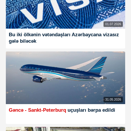
01.07.2026
Bu iki ölkənin vətəndaşları Azərbaycana vizasız
gələ biləcək
31.05.2026
Gəncə - Sankt-Peterburq
uçuşları bərpa edildi