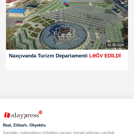
21.05.2026
Naxçıvanda Turizm Departamenti
LƏĞV EDİLDİ
Real, Etibarlı, Obyektiv.
Saytdakı materialların istifadəsi zamanı istinad edilməsi vacibdir.