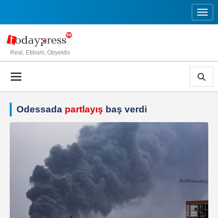
Toggl
Real, Etibarlı, Obyektiv
Odessada
partlayış
baş verdi