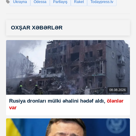
Ukrayna
Odessa
Partlayış
Raket
Todaypress.tv
OXŞAR XƏBƏRLƏR
08.08.2026
Rusiya dronları mülki əhalini hədəf aldı,
ölənlər
var