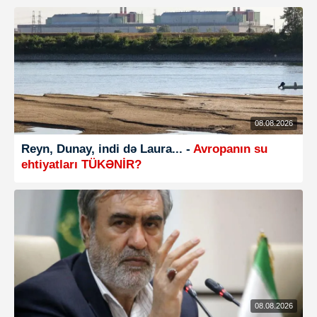
08.08.2026
Reyn, Dunay, indi də Laura... -
Avropanın su
ehtiyatları TÜKƏNİR?
08.08.2026