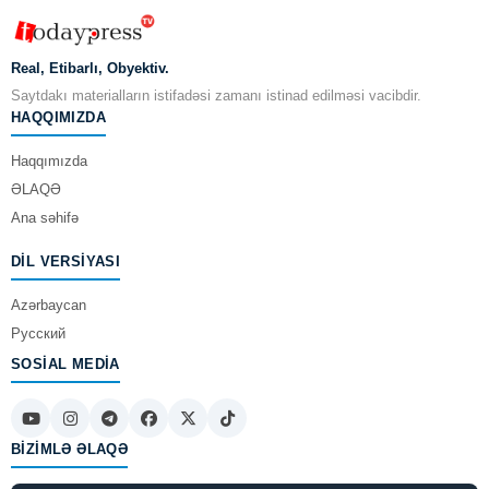
Real, Etibarlı, Obyektiv.
Saytdakı materialların istifadəsi zamanı istinad edilməsi vacibdir.
HAQQIMIZDA
Haqqımızda
ƏLAQƏ
Ana səhifə
DIL VERSIYASI
Azərbaycan
Русский
SOSIAL MEDIA
BIZIMLƏ ƏLAQƏ