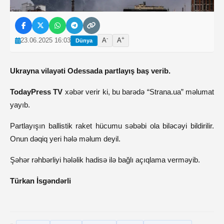
-
+
23.06.2025 16:03
A
A
Dünya
Ukrayna vilayəti Odessada partlayış baş verib.
TodayPress TV
xəbər verir ki, bu barədə “Strana.ua” məlumat
yayıb.
Partlayışın ballistik raket hücumu səbəbi ola biləcəyi bildirilir.
Onun dəqiq yeri hələ məlum deyil.
Şəhər rəhbərliyi hələlik hadisə ilə bağlı açıqlama verməyib.
Türkan İsgəndərli