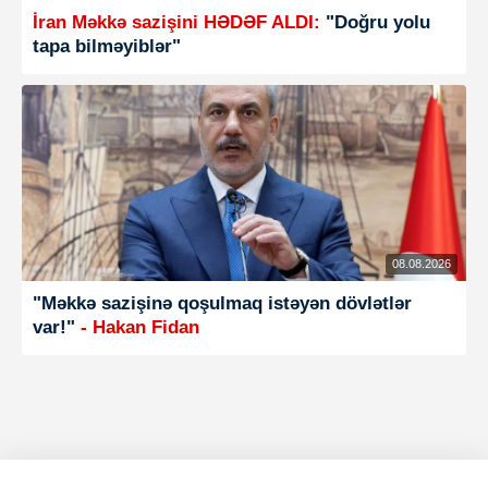
İran Məkkə sazişini HƏDƏF ALDI:
"Doğru yolu
tapa bilməyiblər"
08.08.2026
"Məkkə sazişinə qoşulmaq istəyən dövlətlər
var!"
- Hakan Fidan