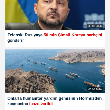
08.08.2026
Zelenski Rusiyaya
50 min Şimali Koreya hərbçisi
göndərir
08.08.2026
Onlarla humanitar yardım gəmisinin Hörmüzdən
keçməsinə
icazə verildi