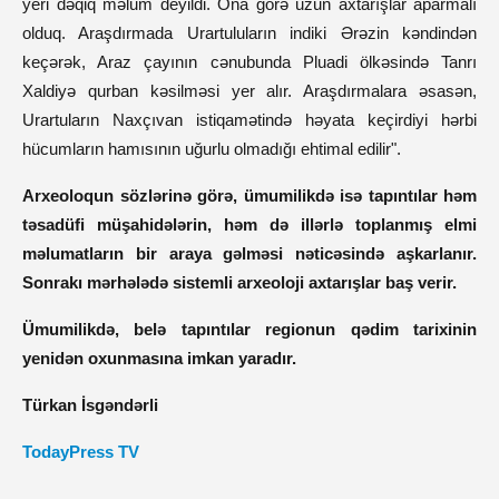
yeri dəqiq məlum deyildi. Ona görə uzun axtarışlar aparmalı
olduq. Araşdırmada Urartuluların indiki Ərəzin kəndindən
keçərək, Araz çayının cənubunda Pluadi ölkəsində Tanrı
Xaldiyə qurban kəsilməsi yer alır. Araşdırmalara əsasən,
Urartuların Naxçıvan istiqamətində həyata keçirdiyi hərbi
hücumların hamısının uğurlu olmadığı ehtimal edilir".
Arxeoloqun sözlərinə görə, ümumilikdə isə tapıntılar həm
təsadüfi müşahidələrin, həm də illərlə toplanmış elmi
məlumatların bir araya gəlməsi nəticəsində aşkarlanır.
Sonrakı mərhələdə sistemli arxeoloji axtarışlar baş verir.
Ümumilikdə, belə tapıntılar regionun qədim tarixinin
yenidən oxunmasına imkan yaradır.
Türkan İsgəndərli
TodayPress TV