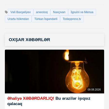
Vəli Baxşəliyev
arxeoloq
Naxçıvan
İşpuini və Menua
Urartu hökmdarı
Türkan İsgəndərli
Todaypress.tv
OXŞAR XƏBƏRLƏR
09.08.2026
Əhaliyə XƏBƏRDARLIQ!
Bu ərazilər işıqsız
qalacaq