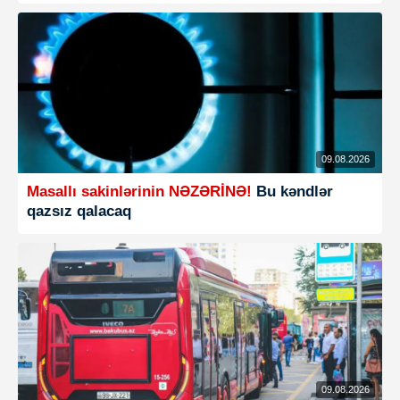
09.08.2026
Masallı sakinlərinin NƏZƏRİNƏ!
Bu kəndlər
qazsız qalacaq
09.08.2026