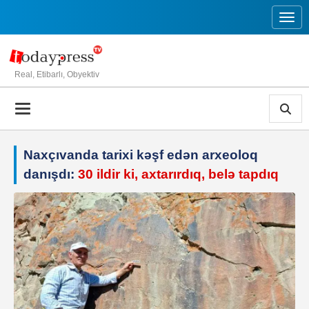
Toggl
Real, Etibarlı, Obyektiv
Naxçıvanda tarixi kəşf edən arxeoloq
danışdı:
30 ildir ki, axtarırdıq, belə tapdıq