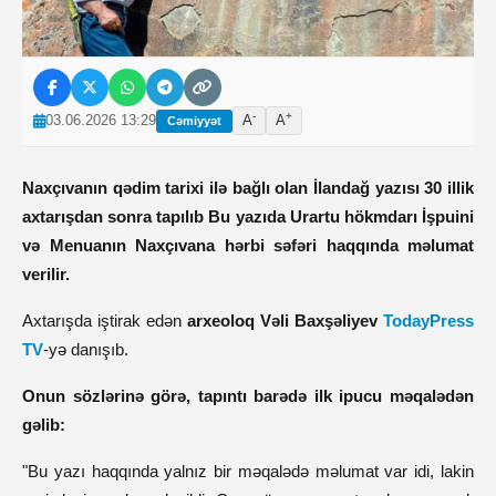
-
+
03.06.2026 13:29
A
A
Cəmiyyət
Naxçıvanın qədim tarixi ilə bağlı olan İlandağ yazısı 30 illik
axtarışdan sonra tapılıb Bu yazıda Urartu hökmdarı İşpuini
və Menuanın Naxçıvana hərbi səfəri haqqında məlumat
verilir.
Axtarışda iştirak edən
arxeoloq Vəli Baxşəliyev
TodayPress
TV
-yə danışıb.
Onun sözlərinə görə, tapıntı barədə ilk ipucu məqalədən
gəlib:
"Bu yazı haqqında yalnız bir məqalədə məlumat var idi, lakin