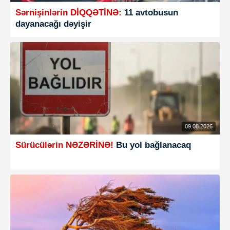
Sərnişinlərin DİQQƏTİNƏ:
11 avtobusun
dayanacağı dəyişir
09.08.2026
Sürücülərin NƏZƏRİNƏ!
Bu yol bağlanacaq