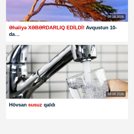
09.08.2026
Əhaliyə XƏBƏRDARLIQ EDİLDİ!
Avqustun 10-
da…
09.08.2026
Hövsan
susuz
qaldı