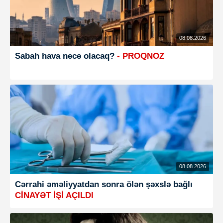
08.08.2026
Sabah hava necə olacaq?
- PROQNOZ
08.08.2026
Cərrahi əməliyyatdan sonra ölən şəxslə bağlı
CİNAYƏT İŞİ AÇILDI