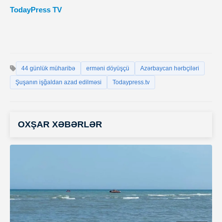
TodayPress TV
44 günlük müharibə
erməni döyüşçü
Azərbaycan hərbçiləri
Şuşanın işğaldan azad edilməsi
Todaypress.tv
OXŞAR XƏBƏRLƏR