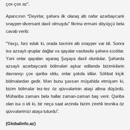
çox-çox az”.
Aparıcının “Deyirlər, şəhərə ilk olaraq altı nəfər azərbaycanlı
snayper-diversant daxil olmuşdu” fikrinə erməni döyüşçü belə
cavab verib:
“Yaxşı, fərz edək ki, orada təxmini altı snayper var idi. Sonra
isə azsaylı qruplar dağlar və qayalar vasitəsilə şəhərə sızdılar.
Yəni onlar qayaları aşaraq Şuşaya daxil olurdular. Şəhərdə
azsaylı azərbaycanlı bölmələri aşkar ediləndə bizimkilərin
davranışı çox qəribə oldu, onlar şokda idilər. Söhbət kiçik
bölmələrdən gedir. Mən bunu şəxsən müşahidə etmişəm ki,
bizim bölmələr tez-tez öz qüvvələrinin atəşi altına düşürdü.
Müharibə zamanı belə hallar zaman-zaman baş verir. Qəribə
olan isə o idi ki, bir neçə saat ərzində bizim zirehli texnika öz
qüvvələrimizi atəşə tuturdu”.
(
Globalinfo.az)