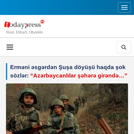
Toggl
Real, Etibarlı, Obyektiv
Erməni əsgərdən Şuşa döyüşü haqda şok
sözlər:
“Azərbaycanlılar şəhərə girəndə…”