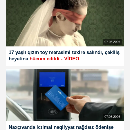
07.08.2026
17 yaşlı qızın toy mərasimi təxirə salındı, çəkiliş
heyətinə
hücum edildi - VİDEO
07.08.2026
Naxçıvanda ictimai nəqliyyat nağdsız ödənişə