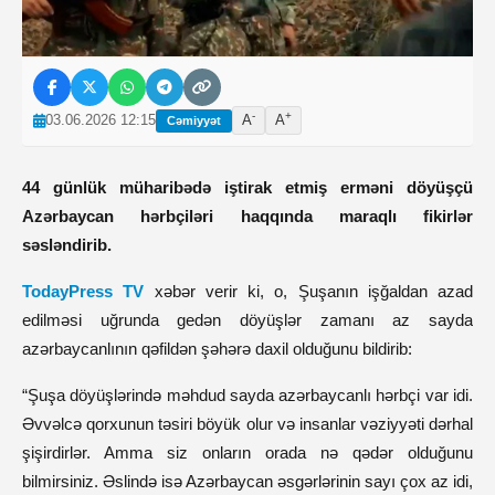
-
+
03.06.2026 12:15
A
A
Cəmiyyət
44 günlük müharibədə iştirak etmiş erməni döyüşçü
Azərbaycan hərbçiləri haqqında maraqlı fikirlər
səsləndirib.
TodayPress TV
xəbər verir ki, o, Şuşanın işğaldan azad
edilməsi uğrunda gedən döyüşlər zamanı az sayda
azərbaycanlının qəfildən şəhərə daxil olduğunu bildirib:
“Şuşa döyüşlərində məhdud sayda azərbaycanlı hərbçi var idi.
Əvvəlcə qorxunun təsiri böyük olur və insanlar vəziyyəti dərhal
şişirdirlər. Amma siz onların orada nə qədər olduğunu
bilmirsiniz. Əslində isə Azərbaycan əsgərlərinin sayı çox az idi,