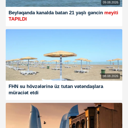
09.08.2026
Beyləqanda kanalda batan 21 yaşlı gəncin
meyiti
TAPILDI
08.08.2026
FHN su hövzələrinə üz tutan vətəndaşlara
müraciət etdi