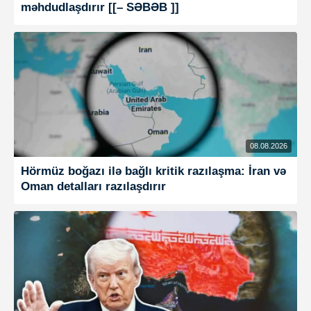
məhdudlaşdırır [[– SƏBƏB ]]
08.08.2026
Hörmüz boğazı ilə bağlı kritik razılaşma: İran və
Oman detalları razılaşdırır