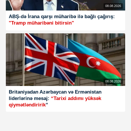
08.08.2026
ABŞ-də İrana qarşı müharibə ilə bağlı çağırış:
"Tramp müharibəni bitirsin"
08.08.2026
Britaniyadan Azərbaycan və Ermənistan
liderlərinə mesaj:
“Tarixi addımı yüksək
qiymətləndiririk
”