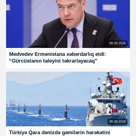
08.08.2026
Medvedev Ermənistana xəbərdarlıq etdi:
“Gürcüstanın taleyini təkrarlayacaq”
08.08.2026
Türkiyə Qara dənizdə gəmilərin hərəkətini