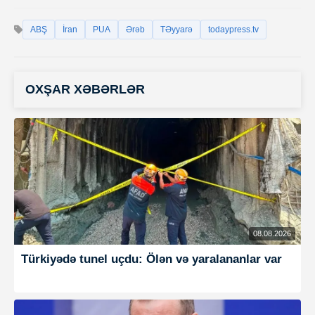
ABŞ
İran
PUA
Ərəb
TƏyyarə
todaypress.tv
OXŞAR XƏBƏRLƏR
08.08.2026
Türkiyədə tunel uçdu: Ölən və yaralananlar var