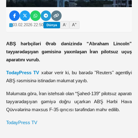
-
+
03.02.2026 22:50
A
A
Dünya
ABŞ hərbçiləri Ərəb dənizində “Abraham Lincoln”
təyyarədaşıyan gəmisinə yaxınlaşan İran pilotsuz uçuş
aparatını vurub.
TodayPress TV
xəbər verir ki, bu barədə "Reuters" agentliyi
ABŞ rəsmisinə istinadən məlumat yayıb.
Məlumata görə, İran istehsalı olan “Şahed-139” pilotsuz aparatı
təyyarədaşıyan gəmiyə doğru uçarkən ABŞ Hərbi Hava
Qüvvələrinə məxsus F-35 qırıcısı tərəfindən məhv edilib.
TodayPress TV