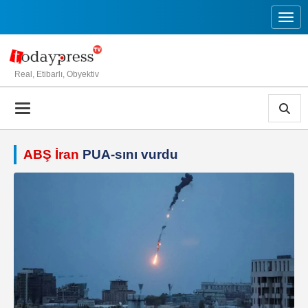
Toggl
Real, Etibarlı, Obyektiv
ABŞ İran
PUA-sını vurdu