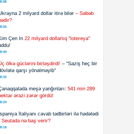
8:58
Ukrayna 2 milyard dollar itirə bilər
– Səbəb
nədir?
8:50
Kim Çen In
22 milyard dollarlıq "lotereya"
uddu!
8:40
Üç ölkə güclərini birləşdirdi!
– "Saziş heç bir
dövlətə qarşı yönəlməyib"
8:32
Çanaqqalada meşə yanğınları:
541 min 289
hektar ərazi zərər gördü!
8:24
İspaniya İtaliyanı cavab tədbirləri ilə hədələdi
-
Seutada nə baş verir?
8:16