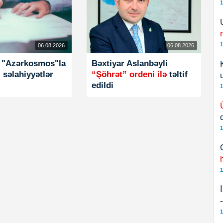
1
1
06.08.2026
06.08.2026
"Azərkosmos"la
Bəxtiyar Aslanbəyli
i səlahiyyətlər
“Şöhrət” ordeni ilə
təltif
edildi
1
1
1
1