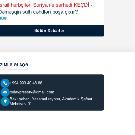
İsrail hərbçiləri Suriya ilə sərhədi KEÇDİ
-
Dəməşqin sülh cəhdləri boşa çıxır?
8:08
Bütün Xəbərlər
IZIMLƏ ƏLAQƏ
+994 993 40 48 88
todaypresstv@gmail.com
Bakı şəhəri, Yasamal rayonu, Akademik Şəfaət
Mehdiyev 91