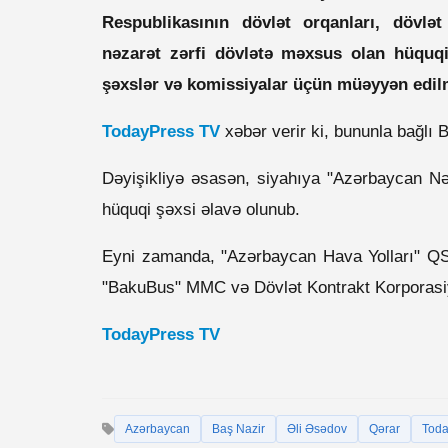
Respublikasının dövlət orqanları, dövlət
nəzarət zərfi dövlətə məxsus olan hüquqi
şəxslər və komissiyalar üçün müəyyən edilmi
TodayPress TV
xəbər verir ki, bununla bağlı 
Dəyişikliyə əsasən, siyahıya "Azərbaycan N
hüquqi şəxsi əlavə olunub.
Eyni zamanda, "Azərbaycan Hava Yolları" QS
"BakuBus" MMC və Dövlət Kontrakt Korporasiya
TodayPress TV
Azərbaycan
Baş Nazir
Əli Əsədov
Qərar
Toda