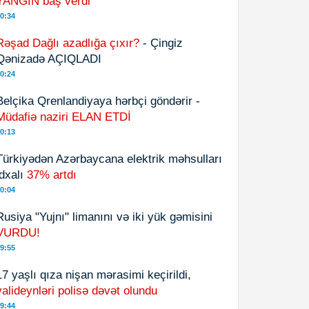
YANĞIN baş verdi
0:34
Rəşad Dağlı azadlığa çıxır?
- Çingiz
Qənizadə AÇIQLADI
0:24
Belçika Qrenlandiyaya hərbçi göndərir -
Müdafiə naziri ELAN ETDİ
0:13
Türkiyədən Azərbaycana elektrik məhsulları
idxalı
37% artdı
0:04
Rusiya "Yujnı" limanını və iki yük gəmisini
VURDU!
9:55
17 yaşlı qıza nişan mərasimi keçirildi,
valideynləri polisə dəvət olundu
9:44