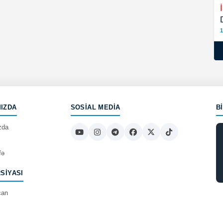
1
IZDA
SOSIAL MEDIA
B
zda
fə
RSIYASI
can