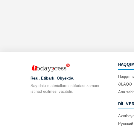
HAQQIM
Haqqımı
Real, Etibarlı, Obyektiv.
ƏLAQƏ
Saytdakı materialların istifadəsi zamanı
istinad edilməsi vacibdir.
Ana səhi
DIL VE
Azərbay
Русский