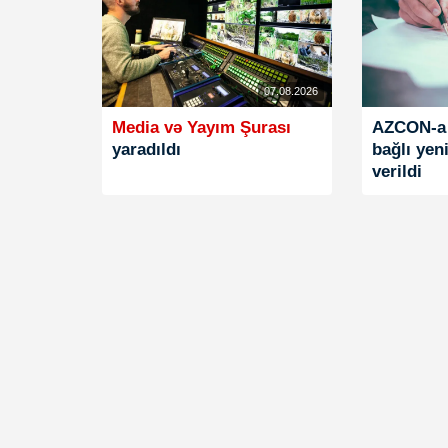
07.08.2026
Media və Yayım Şurası
AZCON-a 
yaradıldı
bağlı yen
verildi