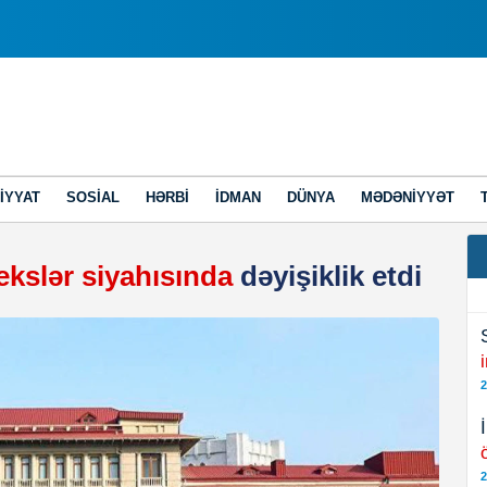
IYYAT
SOSIAL
HƏRBI
İDMAN
DÜNYA
MƏDƏNIYYƏT
ekslər siyahısında
dəyişiklik etdi
2
2