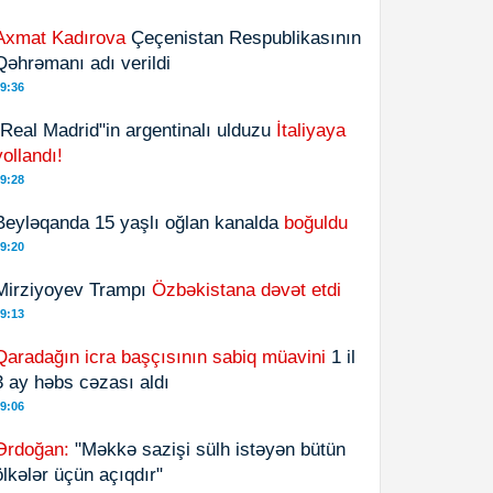
Axmat Kadırova
Çeçenistan Respublikasının
Qəhrəmanı adı verildi
9:36
"Real Madrid"in argentinalı ulduzu
İtaliyaya
yollandı!
9:28
Beyləqanda 15 yaşlı oğlan kanalda
boğuldu
9:20
Mirziyoyev Trampı
Özbəkistana dəvət etdi
9:13
Qaradağın icra başçısının sabiq müavini
1 il
3 ay həbs cəzası aldı
9:06
Ərdoğan:
"Məkkə sazişi sülh istəyən bütün
ölkələr üçün açıqdır"