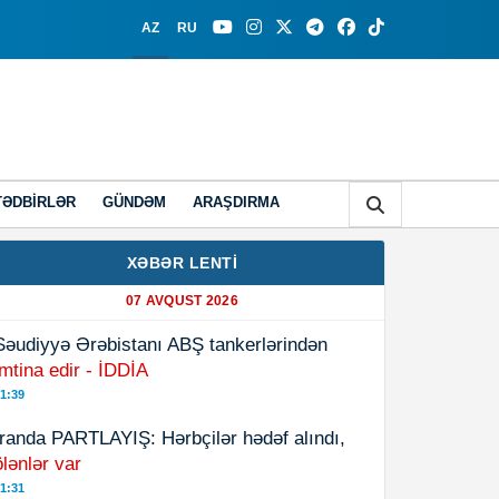
AZ
RU
TƏDBIRLƏR
GÜNDƏM
ARAŞDIRMA
XƏBƏR LENTİ
07 AVQUST 2026
Səudiyyə Ərəbistanı ABŞ tankerlərindən
imtina edir - İDDİA
1:39
İranda PARTLAYIŞ: Hərbçilər hədəf alındı,
ölənlər var
1:31