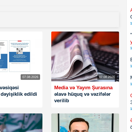
1
1
1
07.08.2026
07.08.2026
1
 vəsiqəsi
Media və Yayım Şurasına
dəyişiklik edildi
əlavə hüquq və vəzifələr
verilib
1