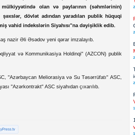
 mülkiyyətində olan və paylarının (səhmlərinin)
2
 şəxslər, dövlət adından yaradılan publik hüquqi
ş vahid indekslərin Siyahısı"na dəyişiklik edib.
2
Baş nazir Əli Əsədov yeni qərar imzalayıb.
əqliyyat və Kommunikasiya Holdinqi" (AZCON) publik
2
C, "Azərbaycan Meliorasiya və Su Təsərrüfatı" ASC,
2
sı "Azərkontrakt" ASC siyahıdan çıxarılıb.
1
yPress.tv
1