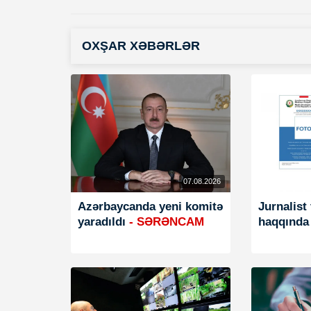
OXŞAR XƏBƏRLƏR
07.08.2026
Azərbaycanda yeni komitə
Jurnalist
yaradıldı
- SƏRƏNCAM
haqqında 