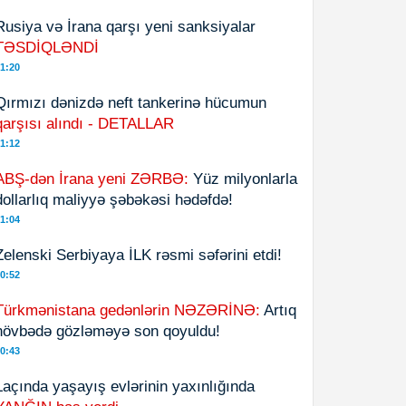
Rusiya və İrana qarşı yeni sanksiyalar
TƏSDİQLƏNDİ
1:20
Qırmızı dənizdə neft tankerinə hücumun
qarşısı alındı - DETALLAR
1:12
ABŞ-dən İrana yeni ZƏRBƏ:
Yüz milyonlarla
dollarlıq maliyyə şəbəkəsi hədəfdə!
1:04
Zelenski Serbiyaya İLK rəsmi səfərini etdi!
0:52
Türkmənistana gedənlərin NƏZƏRİNƏ:
Artıq
növbədə gözləməyə son qoyuldu!
0:43
Laçında yaşayış evlərinin yaxınlığında