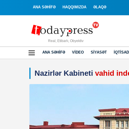
ANA SƏHİFƏ
HAQQIMIZDA
ƏLAQƏ
Real, Etibarlı, Obyektiv
ANA SƏHIFƏ
VIDEO
SIYASƏT
İQTISAD
Nazirlər Kabineti
vahid ind