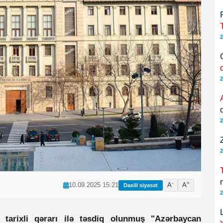
2
2
2
2
-
+
10.09.2025 15:21
A
A
Daxili siyasət
2
l tarixli qərarı ilə təsdiq olunmuş "Azərbaycan