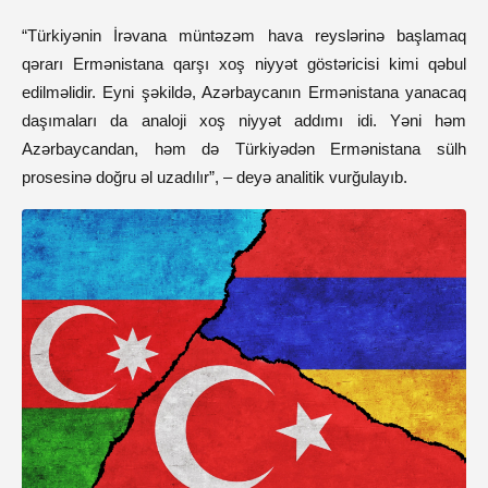
“Türkiyənin İrəvana müntəzəm hava reyslərinə başlamaq
qərarı Ermənistana qarşı xoş niyyət göstəricisi kimi qəbul
edilməlidir. Eyni şəkildə, Azərbaycanın Ermənistana yanacaq
daşımaları da analoji xoş niyyət addımı idi. Yəni həm
Azərbaycandan, həm də Türkiyədən Ermənistana sülh
prosesinə doğru əl uzadılır”, – deyə analitik vurğulayıb.