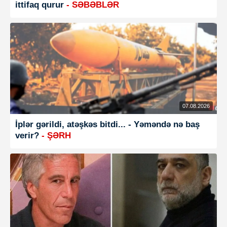
ittifaq qurur
- SƏBƏBLƏR
07.08.2026
İplər gərildi, atəşkəs bitdi... - Yəməndə nə baş
verir?
- ŞƏRH