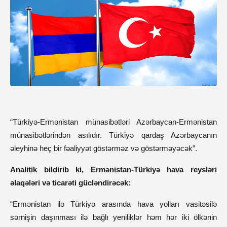
“Türkiyə-Ermənistan münasibətləri Azərbaycan-Ermənistan
münasibətlərindən asılıdır. Türkiyə qardaş Azərbaycanın
əleyhinə heç bir fəaliyyət göstərməz və göstərməyəcək”.
Analitik bildirib ki, Ermənistan-Türkiyə hava reysləri
əlaqələri və ticarəti gücləndirəcək:
“Ermənistan ilə Türkiyə arasında hava yolları vasitəsilə
sərnişin daşınması ilə bağlı yeniliklər həm hər iki ölkənin