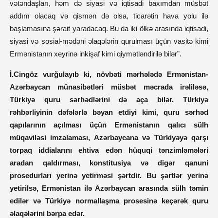
vətəndaşları, həm də siyasi və iqtisadi baxımdan müsbət
addım olacaq və qismən də olsa, ticarətin hava yolu ilə
başlamasına şərait yaradacaq. Bu da iki ölkə arasında iqtisadi,
siyasi və sosial-mədəni əlaqələrin qurulması üçün vasitə kimi
Ermənistanın xeyrinə inkişaf kimi qiymətləndirilə bilər”.
İ.Cingöz vurğulayıb ki, növbəti mərhələdə Ermənistan-
Azərbaycan münasibətləri müsbət məcrada irəliləsə,
Türkiyə quru sərhədlərini də aça bilər. Türkiyə
rəhbərliyinin dəfələrlə bəyan etdiyi kimi, quru sərhəd
qapılarının açılması üçün Ermənistanın qalıcı sülh
müqaviləsi imzalaması, Azərbaycana və Türkiyəyə qarşı
torpaq iddialarını ehtiva edən hüquqi tənzimləmələri
aradan qaldırması, konstitusiya və digər qanuni
prosedurları yerinə yetirməsi şərtdir. Bu şərtlər yerinə
yetirilsə, Ermənistan ilə Azərbaycan arasında sülh təmin
edilər və Türkiyə normallaşma prosesinə keçərək quru
əlaqələrini bərpa edər.