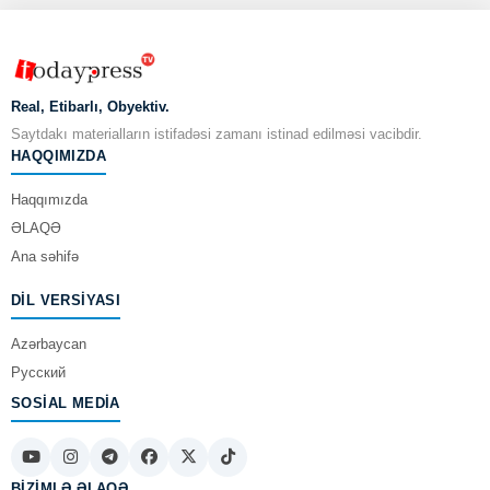
Real, Etibarlı, Obyektiv.
Saytdakı materialların istifadəsi zamanı istinad edilməsi vacibdir.
HAQQIMIZDA
Haqqımızda
ƏLAQƏ
Ana səhifə
DIL VERSIYASI
Azərbaycan
Русский
SOSIAL MEDIA
BIZIMLƏ ƏLAQƏ