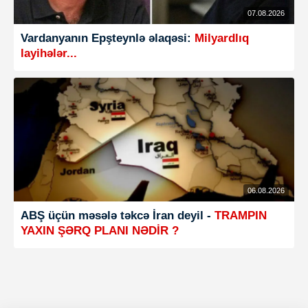
07.08.2026
Vardanyanın Epşteynlə əlaqəsi:
Milyardlıq
layihələr...
06.08.2026
ABŞ üçün məsələ təkcə İran deyil -
TRAMPIN
YAXIN ŞƏRQ PLANI NƏDİR ?