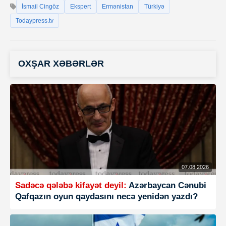
İsmail Cingöz
Ekspert
Ermənistan
Türkiyə
Todaypress.tv
OXŞAR XƏBƏRLƏR
07.08.2026
Sadəcə qələbə kifayət deyil:
Azərbaycan Cənubi
Qafqazın oyun qaydasını necə yenidən yazdı?