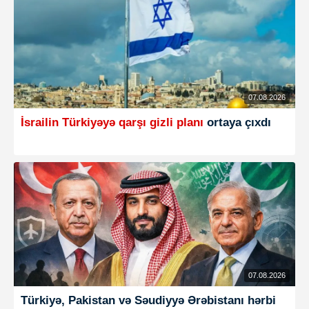
07.08.2026
İsrailin Türkiyəyə qarşı gizli planı
ortaya çıxdı
07.08.2026
Türkiyə, Pakistan və Səudiyyə Ərəbistanı hərbi