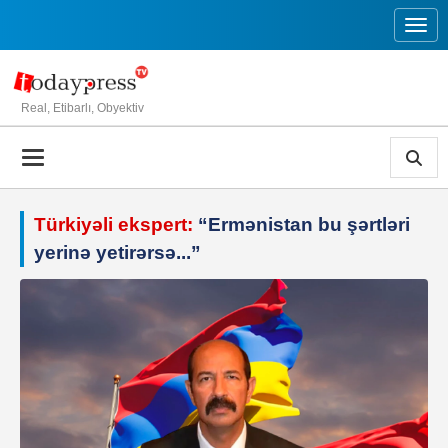
Toggl
Real, Etibarlı, Obyektiv
Türkiyəli ekspert:
“Ermənistan bu şərtləri
yerinə yetirərsə...”