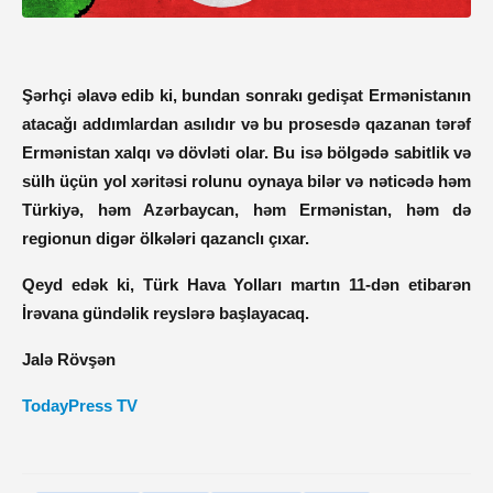
Şərhçi əlavə edib ki, bundan sonrakı gedişat Ermənistanın
atacağı addımlardan asılıdır və bu prosesdə qazanan tərəf
Ermənistan xalqı və dövləti olar. Bu isə bölgədə sabitlik və
sülh üçün yol xəritəsi rolunu oynaya bilər və nəticədə həm
Türkiyə, həm Azərbaycan, həm Ermənistan, həm də
regionun digər ölkələri qazanclı çıxar.
Qeyd edək ki, Türk Hava Yolları martın 11-dən etibarən
İrəvana gündəlik reyslərə başlayacaq.
Jalə Rövşən
TodayPress TV