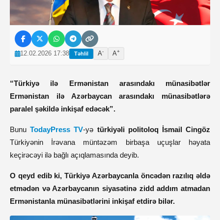
-
+
12.02.2026 17:38
A
A
Təhlil
“Türkiyə ilə Ermənistan arasındakı münasibətlər
Ermənistan ilə Azərbaycan arasındakı münasibətlərə
paralel şəkildə inkişaf edəcək”.
Bunu
TodayPress TV
-yə
türkiyəli politoloq İsmail Cingöz
Türkiyənin İrəvana müntəzəm birbaşa uçuşlar həyata
keçirəcəyi ilə bağlı açıqlamasında deyib.
O qeyd edib ki, Türkiyə Azərbaycanla öncədən razılıq əldə
etmədən və Azərbaycanın siyasətinə zidd addım atmadan
Ermənistanla münasibətlərini inkişaf etdirə bilər.