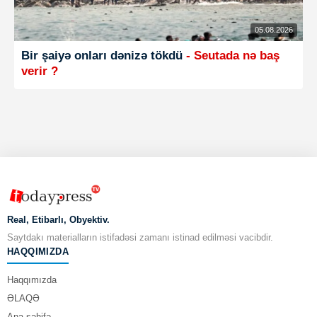
05.08.2026
Bir şaiyə onları dənizə tökdü
- Seutada nə baş
verir ?
Real, Etibarlı, Obyektiv.
Saytdakı materialların istifadəsi zamanı istinad edilməsi vacibdir.
HAQQIMIZDA
Haqqımızda
ƏLAQƏ
Ana səhifə