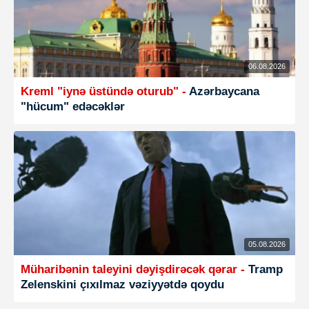
06.08.2026
Kreml "iynə üstündə oturub" -
Azərbaycana
"hücum" edəcəklər
05.08.2026
Müharibənin taleyini dəyişdirəcək qərar -
Tramp
Zelenskini çıxılmaz vəziyyətdə qoydu