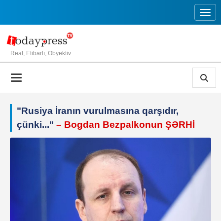
Toggl
Real, Etibarlı, Obyektiv
"Rusiya İranın vurulmasına qarşıdır,
çünki..."
– Bogdan Bezpalkonun ŞƏRHİ