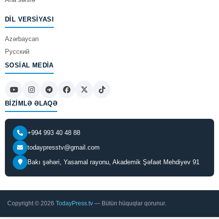
DIL VERSIYASI
Azərbaycan
Русский
SOSIAL MEDIA
BIZIMLƏ ƏLAQƏ
+994 993 40 48 88
todaypresstv@gmail.com
Bakı şəhəri, Yasamal rayonu, Akademik Şəfaət Mehdiyev 91
Copyright © 2026
TodayPress.tv
— Bütün hüquqlar qorunur.