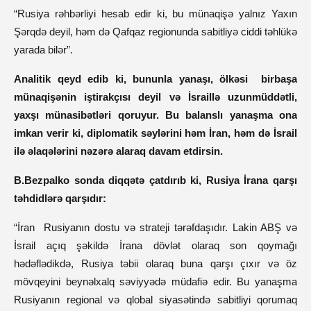
“Rusiya rəhbərliyi hesab edir ki, bu münaqişə yalnız Yaxın
Şərqdə deyil, həm də Qafqaz regionunda sabitliyə ciddi təhlükə
yarada bilər”.
Analitik qeyd edib ki, bununla yanaşı, ölkəsi birbaşa
münaqişənin iştirakçısı deyil və İsraillə uzunmüddətli,
yaxşı münasibətləri qoruyur. Bu balanslı yanaşma ona
imkan verir ki, diplomatik səylərini həm İran, həm də İsrail
ilə əlaqələrini nəzərə alaraq davam etdirsin.
B.Bezpalko sonda diqqətə çatdırıb ki, Rusiya İrana qarşı
təhdidlərə qarşıdır:
“İran Rusiyanın dostu və strateji tərəfdaşıdır. Lakin ABŞ və
İsrail açıq şəkildə İrana dövlət olaraq son qoymağı
hədəflədikdə, Rusiya təbii olaraq buna qarşı çıxır və öz
mövqeyini beynəlxalq səviyyədə müdafiə edir. Bu yanaşma
Rusiyanın regional və qlobal siyasətində sabitliyi qorumaq