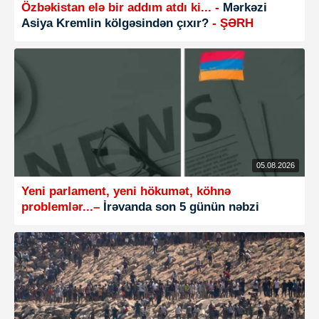
Özbəkistan elə bir addım atdı ki... -
Mərkəzi
Asiya Kremlin kölgəsindən çıxır?
- ŞƏRH
05.08.2026
Yeni parlament, yeni hökumət, köhnə
problemlər...–
İrəvanda son 5 günün nəbzi