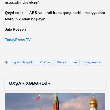
məqsədini əks etdirir”.
Qeyd edək ki, ABŞ və İsrail İrana qarşı hərbi əməliyyatlara
fevralın 28-dən başlayıb.
Jalə Rövşən
TodayPress TV
Bogdan Bezpalko
Politoloq
Rusiya
İran
Todaypress.tv
OXŞAR XƏBƏRLƏR