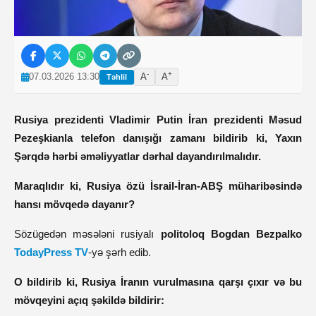
-
+
07.03.2026 13:30
A
A
Təhlil
Rusiya prezidenti Vladimir Putin İran prezidenti Məsud
Pezeşkianla telefon danışığı zamanı bildirib ki, Yaxın
Şərqdə hərbi əməliyyatlar dərhal dayandırılmalıdır.
Maraqlıdır ki, Rusiya özü İsrail-İran-ABŞ müharibəsində
hansı mövqedə dayanır?
Sözügedən məsələni rusiyalı
politoloq Bogdan Bezpalko
TodayPress TV
-yə şərh edib.
O bildirib ki, Rusiya İranın vurulmasına qarşı çıxır və bu
mövqeyini açıq şəkildə bildirir: