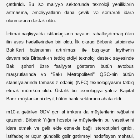
çatdırıldı. Bu isə maliyyə sektorunda texnoloji yeniliklərin
artmasına, əməliyyatların daha çevik və səmərəli idarə
olunmasına dəstək oldu.
İctimai nəqliyyatda istifadəçilərin həyatını rahatlaşdırmaq ötən
ilin əsas hədəflərindən biri oldu. İlk olaraq Birbank tətbiqində
BakıKart balansının artırılması ilə başlayan layihənin
davamında Birbank-ın tətbiq etdiyi texnoloji dəstək sayəsində
Bakı şəhəri üzrə fəaliyyət göstərən bütün avtobus
marşrutlarında və “Bakı Metropoliteni” QSC-nin bütün
stansiyalarında təmassız ödəniş (NFC) texnologiyasını tətbiq
etmək mümkün oldu. Üstəlik bu texnologiya yalnız Kapital
Bank müştərilərini deyil, bütün bank sektorunu əhatə etdi.
m10-a gətirilən ƏDV geri al imkanı da müştərilərin rəğbətini
qazandı. Birbank Yığım hesabı ilə müştərilərin pul vəsaitlərini
idarə etmək və gəlir əldə etməklə bağlı stereotipləri qırıldı.
İstifadəçilər üçün gündəlik gəlir gətirməyi hədəfləyən məhsul,