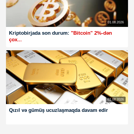
01.08.2026
Kriptobirjada son durum:
"Bitcoin" 2%-dən
çox...
01.08.2026
Qızıl və gümüş ucuzlaşmaqda davam edir