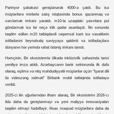
Partnyor şəbəkəsi genişlənərək 4000-ə çatdı. Bu isə
müştərilərə minlərlə satış nöqtəsində bonus qazanmaq və
xərcləmək imkanı yaratdı. m10-la uzaqdakı yaxınlara pul
göndərmək isə bir neçə klik qədər asanlaşdı. İlin sonunda
təqdim edilən m10 tətbiqdaxili rəqəmsal kartı isə vəsaitlərin
istifadəsini beynəlxalq səviyyəyə qaldırdı və istifadəçilərə
dünyanın hər yerində rahat ödəniş imkanı tanıdı.
Həmçinin, Bir ekosistemlə ölkədə inklüzivlik sahəsində tarixi
yeniliyə imza atıldı. Azərbaycanın bank sektorunda ilk dəfə
olaraq, eşitmə və nitq məhdudiyyətli müştərilər üçün “İşarət dili
ilə videozəng xidməti” Birbank mobil tətbiqində istifadəyə
verildi.
2025-ci ilin uğurlarından ilham alaraq, Bir ekosistemi 2026-cı
ildə daha da genişlənməyi və yeni maliyyə innovasiyaları
təqdim etməyi hədəfləyir. Əsas məqsəd müştərilərə daha da