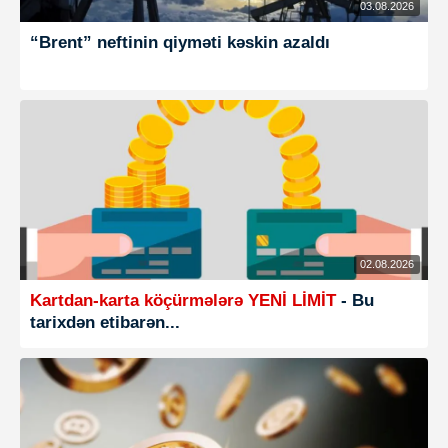
03.08.2026
“Brent” neftinin qiyməti kəskin azaldı
02.08.2026
Kartdan-karta köçürmələrə YENİ LİMİT
- Bu
tarixdən etibarən...