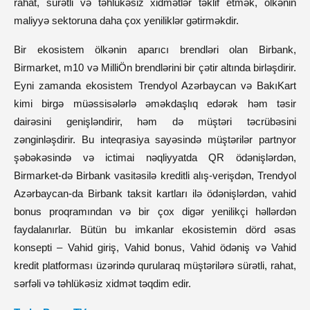
rahat, sürətli və təhlükəsiz xidmətlər təklif etmək, ölkənin
maliyyə sektoruna daha çox yeniliklər gətirməkdir.
Bir ekosistem ölkənin aparıcı brendləri olan Birbank,
Birmarket, m10 və MilliÖn brendlərini bir çətir altında birləşdirir.
Eyni zamanda ekosistem Trendyol Azərbaycan və BakıKart
kimi birgə müəssisələrlə əməkdaşlıq edərək həm təsir
dairəsini genişləndirir, həm də müştəri təcrübəsini
zənginləşdirir. Bu inteqrasiya sayəsində müştərilər partnyor
şəbəkəsində və ictimai nəqliyyatda QR ödənişlərdən,
Birmarket-də Birbank vasitəsilə kreditli alış-verişdən, Trendyol
Azərbaycan-da Birbank taksit kartları ilə ödənişlərdən, vahid
bonus proqramından və bir çox digər yenilikçi həllərdən
faydalanırlar. Bütün bu imkanlar ekosistemin dörd əsas
konsepti – Vahid giriş, Vahid bonus, Vahid ödəniş və Vahid
kredit platforması üzərində qurularaq müştərilərə sürətli, rahat,
sərfəli və təhlükəsiz xidmət təqdim edir.