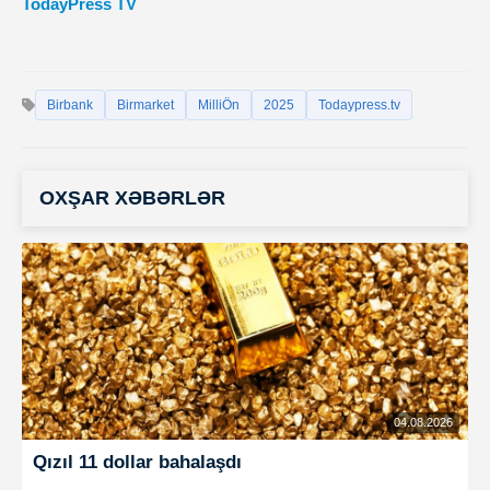
TodayPress TV
Birbank
Birmarket
MilliÖn
2025
Todaypress.tv
OXŞAR XƏBƏRLƏR
04.08.2026
Qızıl 11 dollar bahalaşdı