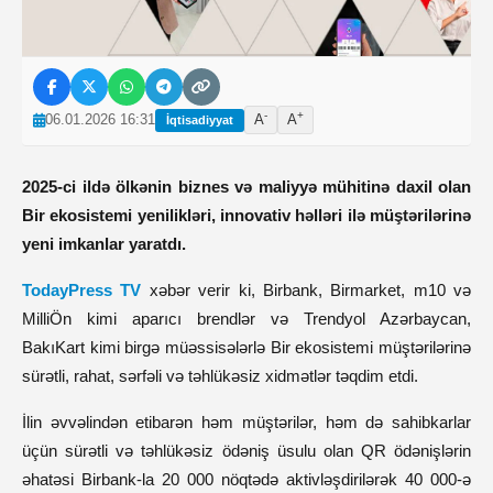
-
+
06.01.2026 16:31
A
A
İqtisadiyyat
2025-ci ildə ölkənin biznes və maliyyə mühitinə daxil olan
Bir ekosistemi yenilikləri, innovativ həlləri ilə müştərilərinə
yeni imkanlar yaratdı.
TodayPress TV
xəbər verir ki, Birbank, Birmarket, m10 və
MilliÖn kimi aparıcı brendlər və Trendyol Azərbaycan,
BakıKart kimi birgə müəssisələrlə Bir ekosistemi müştərilərinə
sürətli, rahat, sərfəli və təhlükəsiz xidmətlər təqdim etdi.
İlin əvvəlindən etibarən həm müştərilər, həm də sahibkarlar
üçün sürətli və təhlükəsiz ödəniş üsulu olan QR ödənişlərin
əhatəsi Birbank-la 20 000 nöqtədə aktivləşdirilərək 40 000-ə