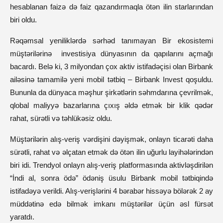
hesablanan faizə də faiz qazandırmaqla ötən ilin starlarından
biri oldu.
Rəqəmsal yeniliklərdə sərhəd tanımayan Bir ekosistemi
müştərilərinə investisiya dünyasının da qapılarını açmağı
bacardı. Belə ki, 3 milyondan çox aktiv istifadəçisi olan Birbank
ailəsinə tamamilə yeni mobil tətbiq – Birbank Invest qoşuldu.
Bununla da dünyaca məşhur şirkətlərin səhmdarına çevrilmək,
qlobal maliyyə bazarlarına çıxış əldə etmək bir klik qədər
rahat, sürətli və təhlükəsiz oldu.
Müştərilərin alış-veriş vərdişini dəyişmək, onlayn ticarəti daha
sürətli, rahat və əlçatan etmək də ötən ilin uğurlu layihələrindən
biri idi. Trendyol onlayn alış-veriş platformasında aktivləşdirilən
“İndi al, sonra ödə” ödəniş üsulu Birbank mobil tətbiqində
istifadəyə verildi. Alış-verişlərini 4 bərabər hissəyə bölərək 2 ay
müddətinə edə bilmək imkanı müştərilər üçün əsl fürsət
yaratdı.