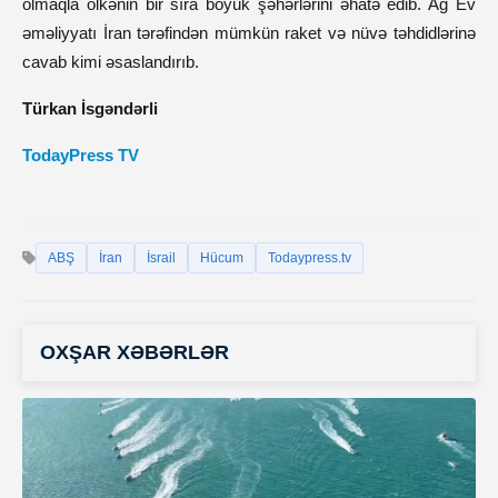
olmaqla ölkənin bir sıra böyük şəhərlərini əhatə edib. Ağ Ev
əməliyyatı İran tərəfindən mümkün raket və nüvə təhdidlərinə
cavab kimi əsaslandırıb.
Türkan İsgəndərli
TodayPress TV
ABŞ
İran
İsrail
Hücum
Todaypress.tv
OXŞAR XƏBƏRLƏR