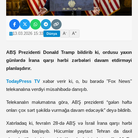
-
+
13.03.2026 15:33
A
A
Dünya
ABŞ Prezidenti Donald Tramp bildirib ki, ordusu yaxın
günlərdə İrana qarşı hərbi zərbələri davam etdirməyi
planlaşdırır.
TodayPress TV
xəbər verir ki, o, bu barədə "Fox News"
telekanalına verdiyi müsahibədə danışıb.
Telekanalın məlumatına görə, ABŞ prezidenti “gələn həftə
onları çox sərt şəkildə vurmağa davam edəcəyik” deyə bildirib.
Xatırladaq ki, fevralın 28-də ABŞ və İsrail İrana qarşı hərbi
əməliyyata başlayıb. Hücumlar paytaxt Tehran da daxil