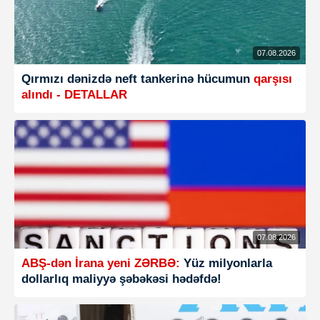
07.08.2026
Qırmızı dənizdə neft tankerinə hücumun
qarşısı
alındı - DETALLAR
07.08.2026
ABŞ-dən İrana yeni ZƏRBƏ:
Yüz milyonlarla
dollarlıq maliyyə şəbəkəsi hədəfdə!