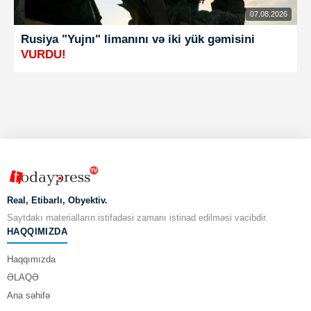
07.08.2026
Rusiya "Yujnı" limanını və iki yük gəmisini
VURDU!
Real, Etibarlı, Obyektiv.
Saytdakı materialların istifadəsi zamanı istinad edilməsi vacibdir.
HAQQIMIZDA
Haqqımızda
ƏLAQƏ
Ana səhifə