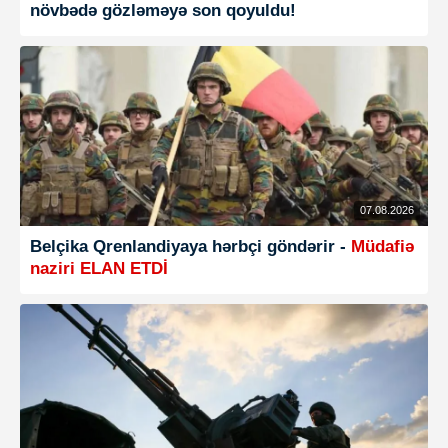
növbədə gözləməyə son qoyuldu!
07.08.2026
Belçika Qrenlandiyaya hərbçi göndərir -
Müdafiə
naziri ELAN ETDİ