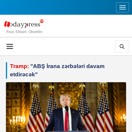
Toggl
Real, Etibarlı, Obyektiv
Tramp:
"ABŞ İrana zərbələri davam
etdirəcək"