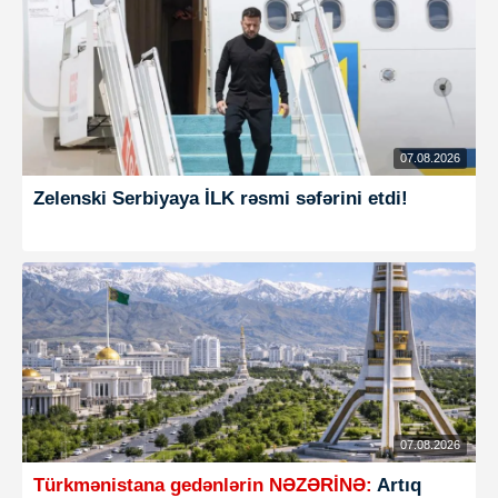
07.08.2026
Zelenski Serbiyaya İLK rəsmi səfərini etdi!
07.08.2026
Türkmənistana gedənlərin NƏZƏRİNƏ:
Artıq