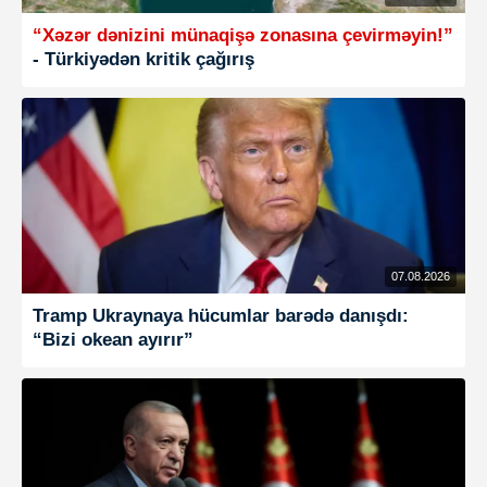
“Xəzər dənizini münaqişə zonasına çevirməyin!”
- Türkiyədən kritik çağırış
07.08.2026
Tramp Ukraynaya hücumlar barədə danışdı:
“Bizi okean ayırır”