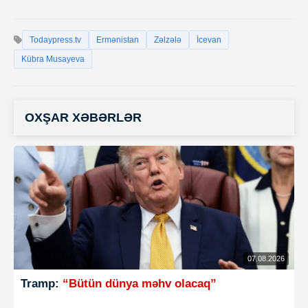
Todaypress.tv
Ermənistan
Zəlzələ
İcevan
Kübra Musayeva
OXŞAR XƏBƏRLƏR
07.08.2026
Tramp:
“Bütün dünya məhv olacaq”