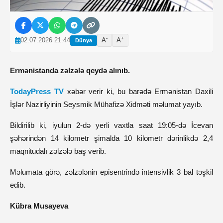
-
+
02.07.2026 21:44
A
A
Dünya
Ermənistanda zəlzələ qeydə alınıb.
TodayPress TV
xəbər verir ki, bu barədə Ermənistan Daxili
İşlər Nazirliyinin Seysmik Mühafizə Xidməti məlumat yayıb.
Bildirilib ki, iyulun 2-də yerli vaxtla saat 19:05-də İcevan
şəhərindən 14 kilometr şimalda 10 kilometr dərinlikdə 2,4
maqnitudalı zəlzələ baş verib.
Məlumata görə, zəlzələnin episentrində intensivlik 3 bal təşkil
edib.
Kübra Musayeva