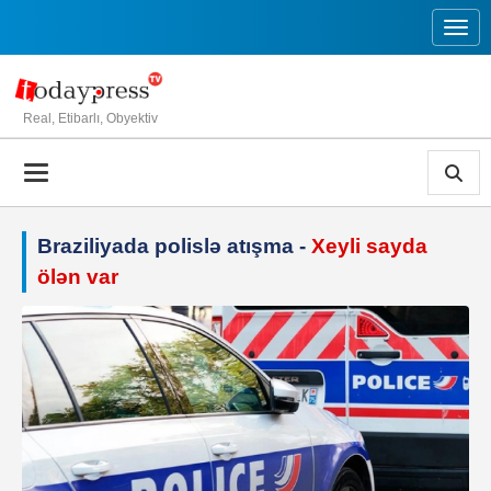
Toggl
Real, Etibarlı, Obyektiv
Braziliyada polislə atışma -
Xeyli sayda
ölən var