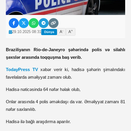
-
+
29.10.2025 08:31
A
A
Dünya
Braziliyanın Rio-de-Janeyro şəhərində polis və silahlı
şəxslər arasında toqquşma baş verib.
TodayPress TV
xəbər verir ki, hadisə şəhərin şimalındakı
favelalarda
əməliyyat zamanı olub.
Hadisə nəticəsində
64 nəfər həlak olub
,
Onlar arasında
4 polis əməkdaşı
da var. Əməliyyat zamanı
81
nəfər saxlanılıb
.
Hadisə ilə bağlı araşdırma aparılır.