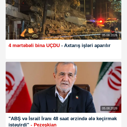
05.08.2026
4 mərtəbəli bina UÇDU
- Axtarış işləri aparılır
05.08.2026
"ABŞ və İsrail İranı 48 saat ərzində ələ keçirmək
istəyirdi"
- Pezeşkian