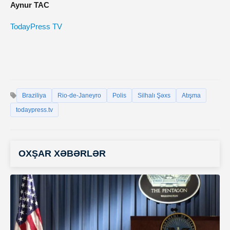
Aynur TAC
TodayPress TV
Braziliya
Rio-de-Janeyro
Polis
Silhalı Şəxs
Atışma
todaypress.tv
OXŞAR XƏBƏRLƏR