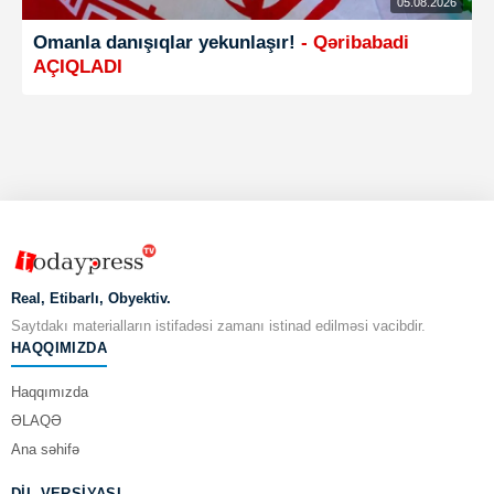
05.08.2026
Omanla danışıqlar yekunlaşır!
- Qəribabadi
AÇIQLADI
Real, Etibarlı, Obyektiv.
Saytdakı materialların istifadəsi zamanı istinad edilməsi vacibdir.
HAQQIMIZDA
Haqqımızda
ƏLAQƏ
Ana səhifə
DIL VERSIYASI