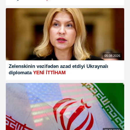
05.08.2026
Zelenskinin vəzifədən azad etdiyi Ukraynalı
diplomata
YENİ İTTİHAM