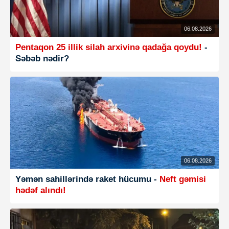
06.08.2026
Pentaqon 25 illik silah arxivinə qadağa qoydu!
-
Səbəb nədir?
06.08.2026
Yəmən sahillərində raket hücumu -
Neft gəmisi
hədəf alındı!