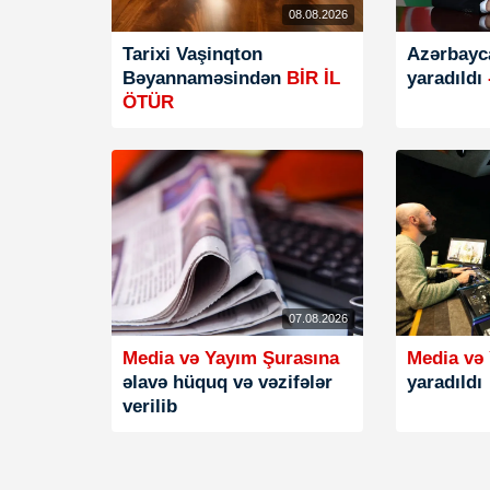
08.08.2026
Tarixi Vaşinqton
Azərbayc
Bəyannaməsindən
BİR İL
yaradıldı
ÖTÜR
07.08.2026
Media və Yayım Şurasına
Media və
əlavə hüquq və vəzifələr
yaradıldı
verilib