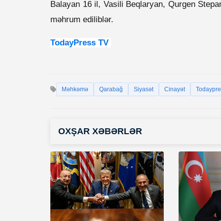
Balayan 16 il, Vasili Beqlaryan, Qurgen Step
məhrum ediliblər.
TodayPress TV
Məhkəmə
Qarabağ
Siyasət
Cinayət
Todaypre
OXŞAR XƏBƏRLƏR