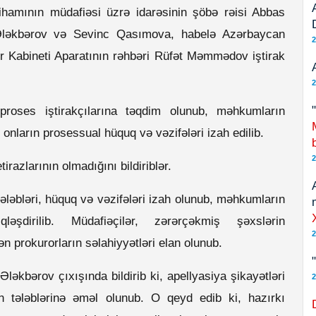
tihamının müdafiəsi üzrə idarəsinin şöbə rəisi Abbas
 Ələkbərov və Sevinc Qasımova, habelə Azərbaycan
2
r Kabineti Aparatının rəhbəri Rüfət Məmmədov iştirak
2
roses iştirakçılarına təqdim olunub, məhkumların
 onların prosessual hüquq və vəzifələri izah edilib.
2
razlarının olmadığını bildiriblər.
ələbləri, hüquq və vəzifələri izah olunub, məhkumların
ləşdirilib. Müdafiəçilər, zərərçəkmiş şəxslərin
2
n prokurorların səlahiyyətləri elan olunub.
ləkbərov çıxışında bildirib ki, apellyasiya şikayətləri
2
yin tələblərinə əməl olunub. O qeyd edib ki, hazırkı