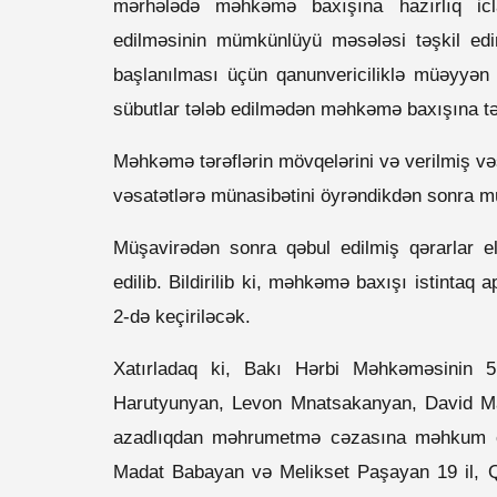
mərhələdə məhkəmə baxışına hazırlıq icla
edilməsinin mümkünlüyü məsələsi təşkil edir.
başlanılması üçün qanunvericiliklə müəyyən 
sübutlar tələb edilmədən məhkəmə baxışına təyi
Məhkəmə tərəflərin mövqelərini və verilmiş vəs
vəsatətlərə münasibətini öyrəndikdən sonra m
Müşavirədən sonra qəbul edilmiş qərarlar el
edilib. Bildirilib ki, məhkəmə baxışı istintaq
2-də keçiriləcək.
Xatırladaq ki, Bakı Hərbi Məhkəməsinin 5 
Harutyunyan, Levon Mnatsakanyan, David M
azadlıqdan məhrumetmə cəzasına məhkum ed
Madat Babayan və Melikset Paşayan 19 il, Qa