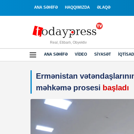
ANA SƏHİFƏ
HAQQIMIZDA
ƏLAQƏ
Real, Etibarlı, Obyektiv
ANA SƏHIFƏ
VIDEO
SIYASƏT
İQTISAD
Ermənistan vətəndaşlarının
məhkəmə prosesi
başladı