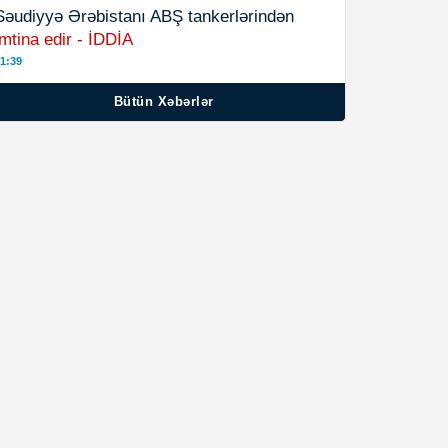
Səudiyyə Ərəbistanı ABŞ tankerlərindən
imtina edir - İDDİA
1:39
Bütün Xəbərlər