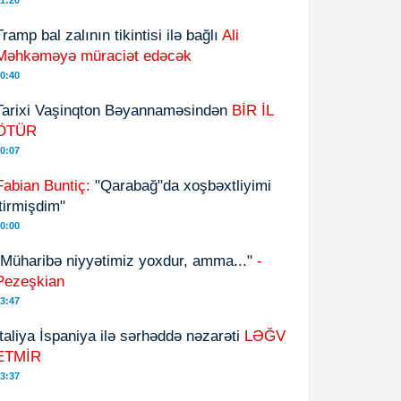
1:20
Tramp bal zalının tikintisi ilə bağlı
Ali
Məhkəməyə müraciət edəcək
0:40
Tarixi Vaşinqton Bəyannaməsindən
BİR İL
ÖTÜR
0:07
Fabian Buntiç:
"Qarabağ"da xoşbəxtliyimi
itirmişdim"
0:00
"Müharibə niyyətimiz yoxdur, amma..."
-
Pezeşkian
3:47
İtaliya İspaniya ilə sərhəddə nəzarəti
LƏĞV
ETMİR
3:37