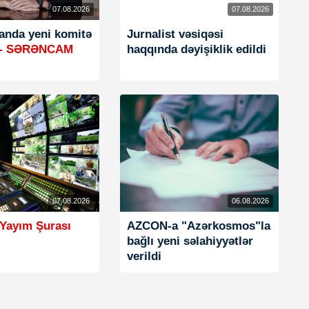
07.08.2026
07.08.2026
anda yeni komitə
Jurnalist vəsiqəsi
- SƏRƏNCAM
haqqında dəyişiklik edildi
07.08.2026
06.08.2026
 Yayım Şurası
AZCON-a "Azərkosmos"la
bağlı yeni səlahiyyətlər
verildi