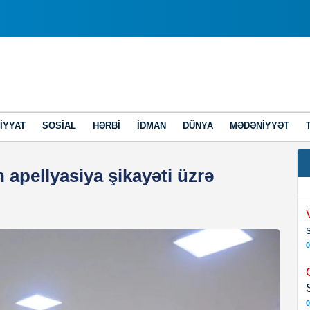
IYYAT
SOSIAL
HƏRBI
İDMAN
DÜNYA
MƏDƏNIYYƏT
 apellyasiya şikayəti üzrə
0
0