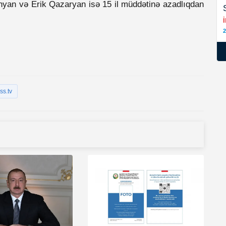
anyan və Erik Qazaryan isə 15 il müddətinə azadlıqdan
2
ss.tv