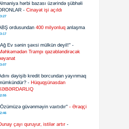
Almaniya hərbi bazası üzərində şübhəli
DRONLAR -
Cinayət işi açıldı
3:27
ABŞ ordusundan
400 milyonluq
anlaşma
3:17
"Ağ Ev sənin şəxsi mülkün deyil!" -
Məhkəmədən Trampı qəzəbləndirəcək
bəyanat
3:07
Adını dəyişib kredit borcundan yayınmaq
mümkündür? -
Hüquqşünasdan
XƏBƏRDARLIQ
2:55
"Özümüzə güvənməyin vaxtıdır"
- Əraqçi
2:46
Dunay çayı quruyur, istilər artır
-