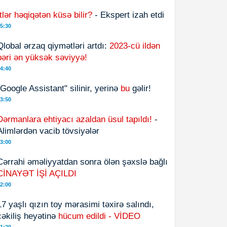
İtlər həqiqətən küsə bilir?
- Ekspert izah etdi
5:30
Qlobal ərzaq qiymətləri artdı:
2023-cü ildən
bəri ən yüksək səviyyə!
4:40
"Google Assistant" silinir, yerinə
bu
gəlir!
3:50
Dərmanlara ehtiyacı azaldan üsul tapıldı!
-
Alimlərdən vacib tövsiyələr
3:00
Cərrahi əməliyyatdan sonra ölən şəxslə bağlı
CİNAYƏT İŞİ AÇILDI
2:00
17 yaşlı qızın toy mərasimi təxirə salındı,
çəkiliş heyətinə
hücum edildi - VİDEO