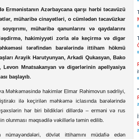
0
ə Ermənistanın Azərbaycana qarşı hərbi təcavüzü
yətlər, müharibə cinayətləri, o cümlədən təcavüzkar
0
 soyqırımı, müharibə qanunlarını və qaydalarını
ləşdirmə, hakimiyyəti zorla ələ keçirmə və digər
əhkəməsi tərəfindən barələrində ittiham hökmü
0
aşları Arayik Harutyunyan, Arkadi Qukasyan, Bako
 Levon Mnatsakanyan və digərlərinin apellyasiya
lası başlayıb.
0
siya Məhkəməsində hakimlər Elmar Rəhimovun sədrliyi,
irakı ilə keçirilən məhkəmə iclasında barələrində
2
şəxslərin hər biri bildikləri dillərdə – erməni və rus
in olunması məqsədilə vəkillərlə təmin edilib.
2
 nümayəndələri, dövlət ittihamını müdafiə edən