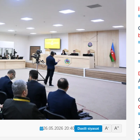
0
0
0
0
0
-
+
26.05.2026 20:40
A
A
Daxili siyasət