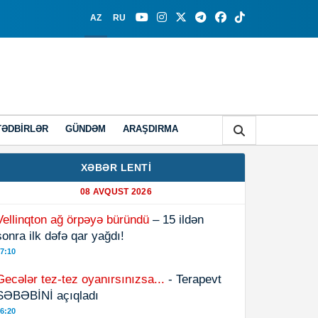
AZ
RU
TƏDBIRLƏR
GÜNDƏM
ARAŞDIRMA
XƏBƏR LENTİ
08 AVQUST 2026
Vellinqton ağ örpəyə büründü
– 15 ildən
sonra ilk dəfə qar yağdı!
7:10
Gecələr tez-tez oyanırsınızsa...
- Terapevt
SƏBƏBİNİ açıqladı
6:20