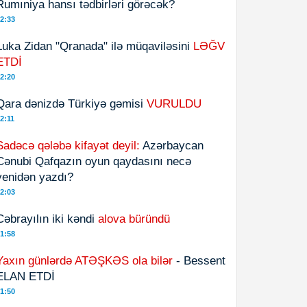
Rumıniya hansı tədbirləri görəcək?
2:33
Luka Zidan "Qranada" ilə müqaviləsini
LƏĞV
ETDİ
2:20
Qara dənizdə Türkiyə gəmisi
VURULDU
2:11
Sadəcə qələbə kifayət deyil:
Azərbaycan
Cənubi Qafqazın oyun qaydasını necə
yenidən yazdı?
2:03
Cəbrayılın iki kəndi
alova büründü
1:58
Yaxın günlərdə ATƏŞKƏS ola bilər
- Bessent
ELAN ETDİ
1:50