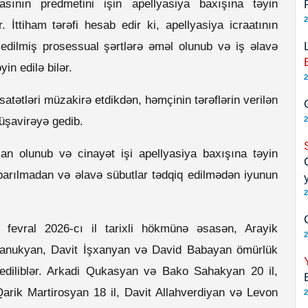
sının predmetini işin apellyasiya baxışına təyin
2
 İttiham tərəfi hesab edir ki, apellyasiya icraatının
edilmiş prosessual şərtlərə əməl olunub və iş əlavə
n edilə bilər.
2
atətləri müzakirə etdikdən, həmçinin tərəflərin verilən
üşavirəyə gedib.
2
an olunub və cinayət işi apellyasiya baxışına təyin
 aparılmadan və əlavə sübutlar tədqiq edilmədən iyunun
2
fevral 2026-cı il tarixli hökmünə əsasən, Arayik
2
anukyan, Davit İşxanyan və David Babayan ömürlük
iliblər. Arkadi Qukasyan və Bako Sahakyan 20 il,
rik Martirosyan 18 il, Davit Allahverdiyan və Levon
2