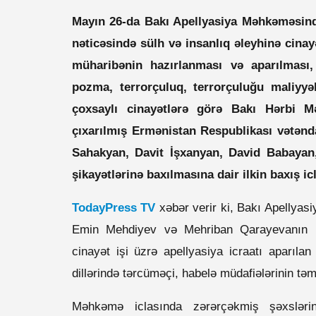
Mayın 26-da Bakı Apellyasiya Məhkəməsind
nəticəsində sülh və insanlıq əleyhinə cina
müharibənin hazırlanması və aparılması,
pozma, terrorçuluq, terrorçuluğu maliyyə
çoxsaylı cinayətlərə görə Bakı Hərbi M
çıxarılmış Ermənistan Respublikası vətənd
Sahakyan, Davit İşxanyan, David Babayan,
şikayətlərinə baxılmasına dair ilkin baxış ic
TodayPress TV
xəbər verir ki, Bakı Apellya
Emin Mehdiyev və Mehriban Qarayevanın işt
cinayət işi üzrə apellyasiya icraatı aparılan 
dillərində tərcüməçi, habelə müdafiələrinin təm
Məhkəmə iclasında zərərçəkmiş şəxslərin