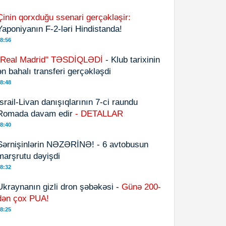
Çinin qorxduğu ssenari gerçəkləşir:
Yaponiyanın F-2-ləri Hindistanda!
8:56
"Real Madrid" TƏSDİQLƏDİ
- Klub tarixinin
ən bahalı transferi gerçəkləşdi
8:48
İsrail-Livan danışıqlarının 7-ci raundu
Romada davam edir
- DETALLAR
8:40
Sərnişinlərin NƏZƏRİNƏ! - 6 avtobusun
marşrutu dəyişdi
8:32
Ukraynanın gizli dron şəbəkəsi -
Günə 200-
dən çox PUA!
8:25