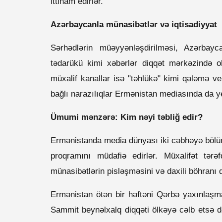
ittiham edirlər.
Azərbaycanla münasibətlər və iqtisadiyyat
Sərhədlərin müəyyənləşdirilməsi, Azərbay
tədarükü kimi xəbərlər diqqət mərkəzində o
müxalif kanallar isə "təhlükə" kimi qələmə ver
bağlı narazılıqlar Ermənistan mediasında da ye
Ümumi mənzərə: Kim nəyi təbliğ edir?
Ermənistanda media dünyası iki cəbhəyə bölün
proqramını müdafiə edirlər. Müxalifət tərəfd
münasibətlərin pisləşməsini və daxili böhranı q
Ermənistan ötən bir həftəni Qərbə yaxınlaşm
Sammit beynəlxalq diqqəti ölkəyə cəlb etsə də