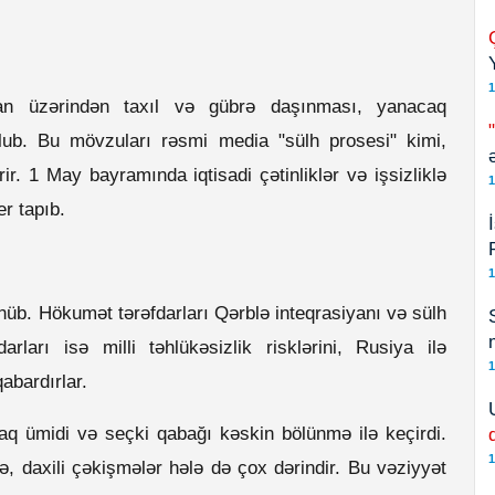
1
can üzərindən taxıl və gübrə daşınması, yanacaq
lub. Bu mövzuları rəsmi media "sülh prosesi" kimi,
ir. 1 May bayramında iqtisadi çətinliklər və işsizliklə
1
r tapıb.
1
üb. Hökumət tərəfdarları Qərblə inteqrasiyanı və sülh
arları isə milli təhlükəsizlik risklərini, Rusiya ilə
1
abardırlar.
aq ümidi və seçki qabağı kəskin bölünmə ilə keçirdi.
1
, daxili çəkişmələr hələ də çox dərindir. Bu vəziyyət