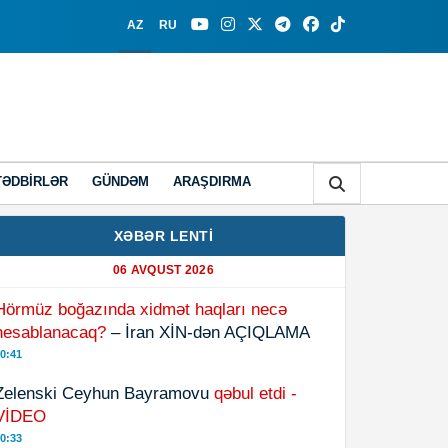
AZ
RU
TƏDBIRLƏR
GÜNDƏM
ARAŞDIRMA
XƏBƏR LENTİ
06 AVQUST 2026
Hörmüz boğazında xidmət haqları necə
hesablanacaq?
– İran XİN-dən AÇIQLAMA
0:41
Zelenski Ceyhun Bayramovu
qəbul etdi -
VİDEO
0:33