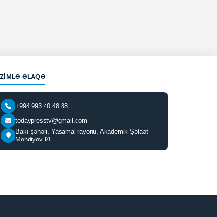
IZIMLƏ ƏLAQƏ
+994 993 40 48 88
todaypresstv@gmail.com
Bakı şəhəri, Yasamal rayonu, Akademik Şəfaət
Mehdiyev 91