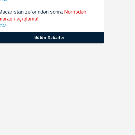
7:30
Macarıstan zəfərindən sonra
Norrisdən
maraqlı açıqlama!
7:14
Bütün Xəbərlər