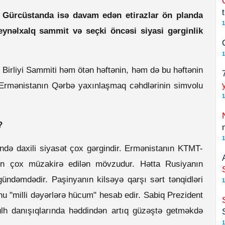
i, Gürcüstanda isə davam edən etirazlar ön planda
1
ynəlxalq sammit və seçki öncəsi siyasi gərginlik
1
 Birliyi Sammiti həm ötən həftənin, həm də bu həftənin
rmənistanın Qərbə yaxınlaşmaq cəhdlərinin simvolu
1
?
1
ində daxili siyasət çox gərgindir. Ermənistanın KTMT-
n çox müzakirə edilən mövzudur. Hətta Rusiyanın
gündəmdədir. Paşinyanın kilsəyə qarşı sərt tənqidləri
1
u "milli dəyərlərə hücum" hesab edir. Sabiq Prezident
ülh danışıqlarında həddindən artıq güzəştə getməkdə
1