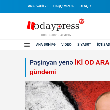
ANA SƏHİFƏ
HAQQIMIZDA
ƏLAQƏ
Real, Etibarlı, Obyektiv
ANA SƏHIFƏ
VIDEO
SIYASƏT
İQTISAD
Paşinyan yenə
İKİ OD ARA
gündəmi