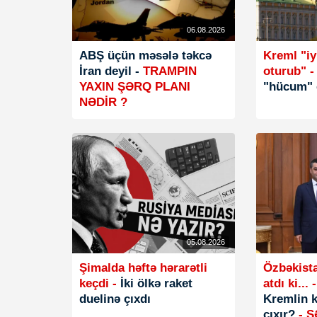
06.08.2026
ABŞ üçün məsələ təkcə
Kreml "i
İran deyil -
TRAMPIN
oturub" -
YAXIN ŞƏRQ PLANI
"hücum" 
NƏDİR ?
05.08.2026
Şimalda həftə hərarətli
Özbəkista
keçdi -
İki ölkə raket
atdı ki... 
duelinə çıxdı
Kremlin 
çıxır?
- 