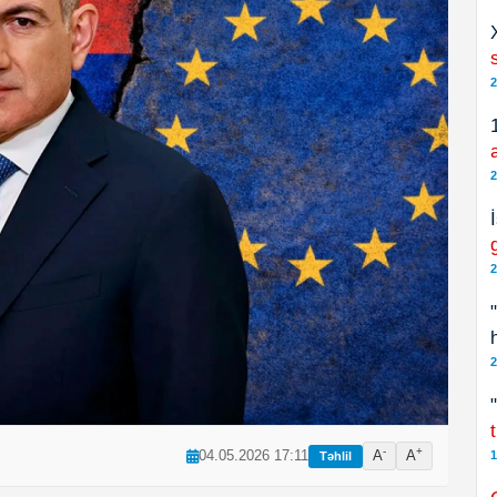
2
2
2
2
-
+
04.05.2026 17:11
A
A
1
Təhlil