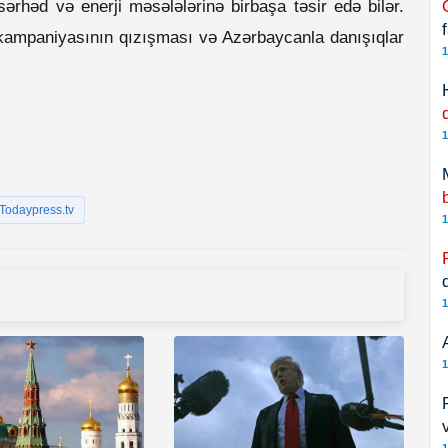
ərhəd və enerji məsələlərinə birbaşa təsir edə bilər.
i kampaniyasının qızışması və Azərbaycanla danışıqlar
1
1
Todaypress.tv
1
1
1