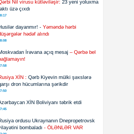
Qərbi Nil virusu kütləviləşir:
23 yeni yoluxma
faktı üzə çıxdı
8:17
Husilər dayanmır! -
Yəməndə hərbi
düşərgələr hədəf alındı
8:08
Moskvadan İrəvana açıq mesaj
– Qərbə bel
bağlamayın!
7:58
Rusiya XİN :
Qərb Kiyevin mülki şəxslərə
qarşı dron hücumlarına şərikdir
7:50
Azərbaycan XİN Boliviyanı təbrik etdi
7:45
Rusiya ordusu Ukraynanın Dnepropetrovsk
vilayətini bombaladı
- ÖLƏNLƏR VAR