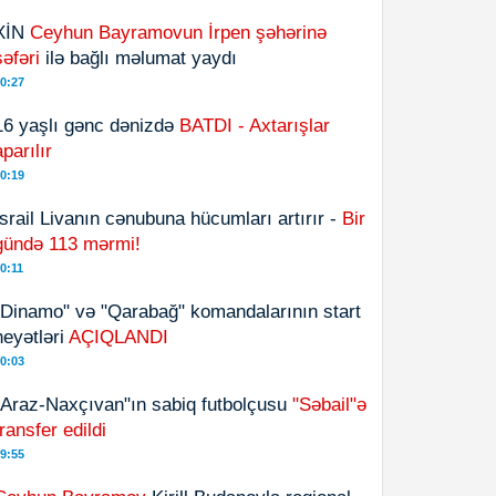
XİN
Ceyhun Bayramovun İrpen şəhərinə
səfəri
ilə bağlı məlumat yaydı
0:27
16 yaşlı gənc dənizdə
BATDI - Axtarışlar
aparılır
0:19
İsrail Livanın cənubuna hücumları artırır -
Bir
gündə 113 mərmi!
0:11
"Dinamo" və "Qarabağ" komandalarının start
heyətləri
AÇIQLANDI
0:03
"Araz-Naxçıvan"ın sabiq futbolçusu
"Səbail"ə
transfer edildi
9:55