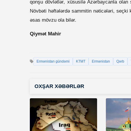
qonşu dövlətlər, xüsusilə Azərbaycanla olan s
Növbəti həftələrdə sammitin nəticələri, seçk
əsas mövzu ola bilər.
Qiymət Mahir
Ermənistan gündəmi
KTMT
Ermənistan
Qərb
OXŞAR XƏBƏRLƏR