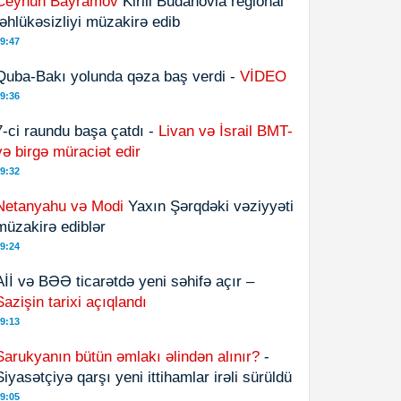
Ceyhun Bayramov
Kirill Budanovla regional
təhlükəsizliyi müzakirə edib
9:47
Quba-Bakı yolunda qəza baş verdi -
VİDEO
9:36
7-ci raundu başa çatdı -
Livan və İsrail BMT-
yə birgə müraciət edir
9:32
Netanyahu və Modi
Yaxın Şərqdəki vəziyyəti
müzakirə ediblər
9:24
Aİİ və BƏƏ ticarətdə yeni səhifə açır –
Sazişin tarixi açıqlandı
9:13
Sarukyanın bütün əmlakı əlindən alınır?
-
Siyasətçiyə qarşı yeni ittihamlar irəli sürüldü
9:05