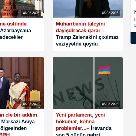
1
06.08.2026
05.08.2026
ynə üstündə
Müharibənin taleyini
1
Azərbaycana
dəyişdirəcək qərar -
edəcəklər
Tramp Zelenskini çıxılmaz
vəziyyətdə qoydu
05.08.2026
05.08.2026
n elə bir addım
Yeni parlament, yeni
-
Mərkəzi Asiya
hökumət, köhnə
kölgəsindən
problemlər...–
İrəvanda
ŞƏRH
son 5 günün nəbzi