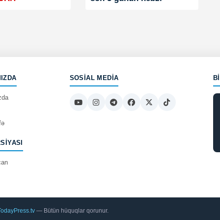
IZDA
SOSIAL MEDIA
B
zda
fə
RSIYASI
can
TodayPress.tv
— Bütün hüquqlar qorunur.