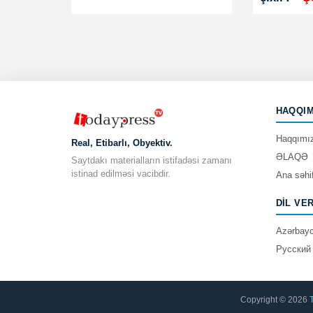
HAQQIM
Haqqımı
Real, Etibarlı, Obyektiv.
ƏLAQƏ
Saytdakı materialların istifadəsi zamanı
istinad edilməsi vacibdir.
Ana səhi
DIL VE
Azərbay
Русский
Copyright © 2026