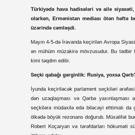
Türkiyədə hava hadisələri və ailə siyasət
olarkən, Ermənistan mediası ötən həftə be
üzərində cəmləşdi.
Mayın 4-5-də İrəvanda keçirilən Avropa Siyasi
ən mühüm müzakirə mövzusudur. Bu tədbir E
kimi təqdim edilir.
Seçki qabağı gərginlik: Rusiya, yoxsa Qərb
İyunda keçiriləcək parlament seçkiləri ərəfəs
dən uzaqlaşması və Qərbə yaxınlaşması ə
seçkilərə müdaxilə edə biləcəyi ehtimalı da 
ölkədə böyük rezonans doğurub. Müxalifət bun
Robert Koçaryan və tərəfdarları hökuməti s