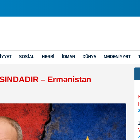
IYYAT
SOSIAL
HƏRBI
İDMAN
DÜNYA
MƏDƏNIYYƏT
SINDADIR – Ermənistan
2
2