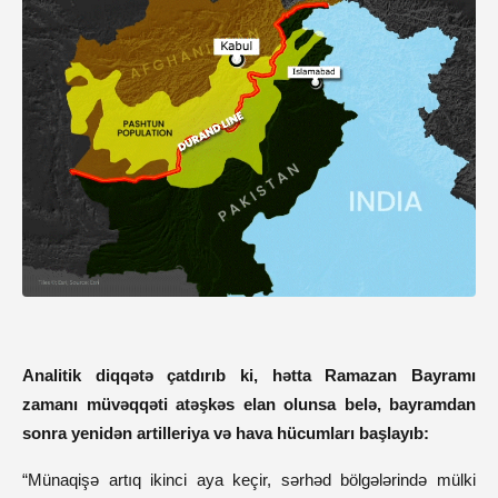
Analitik diqqətə çatdırıb ki, hətta Ramazan Bayramı
zamanı müvəqqəti atəşkəs elan olunsa belə, bayramdan
sonra yenidən artilleriya və hava hücumları başlayıb:
“Münaqişə artıq ikinci aya keçir, sərhəd bölgələrində mülki