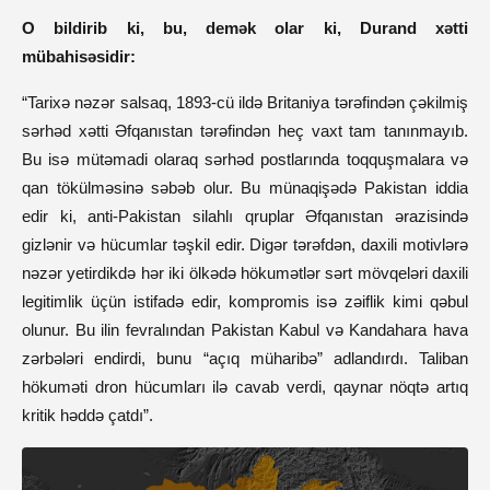
O bildirib ki, bu, demək olar ki, Durand xətti
mübahisəsidir:
“Tarixə nəzər salsaq, 1893-cü ildə Britaniya tərəfindən çəkilmiş
sərhəd xətti Əfqanıstan tərəfindən heç vaxt tam tanınmayıb.
Bu isə mütəmadi olaraq sərhəd postlarında toqquşmalara və
qan tökülməsinə səbəb olur. Bu münaqişədə Pakistan iddia
edir ki, anti-Pakistan silahlı qruplar Əfqanıstan ərazisində
gizlənir və hücumlar təşkil edir. Digər tərəfdən, daxili motivlərə
nəzər yetirdikdə hər iki ölkədə hökumətlər sərt mövqeləri daxili
legitimlik üçün istifadə edir, kompromis isə zəiflik kimi qəbul
olunur. Bu ilin fevralından Pakistan Kabul və Kandahara hava
zərbələri endirdi, bunu “açıq müharibə” adlandırdı. Taliban
hökuməti dron hücumları ilə cavab verdi, qaynar nöqtə artıq
kritik həddə çatdı”.