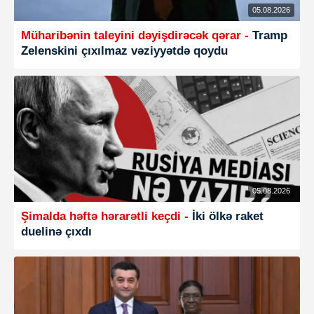
05.08.2026
Müharibənin taleyini dəyişdirəcək qərar -
Tramp
Zelenskini çıxılmaz vəziyyətdə qoydu
05.08.2026
Şimalda həftə hərarətli keçdi -
İki ölkə raket
duelinə çıxdı