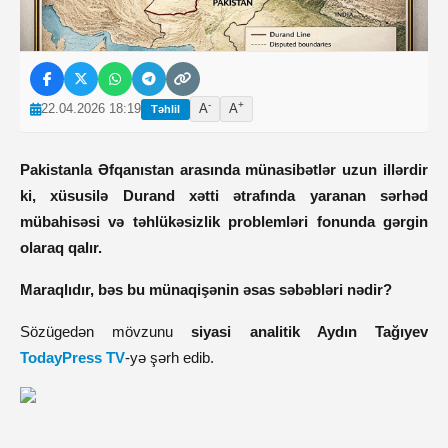
-
+
22.04.2026 18:19
A
A
Təhlil
Pakistanla Əfqanıstan arasında münasibətlər uzun illərdir
ki, xüsusilə Durand xətti ətrafında yaranan sərhəd
mübahisəsi və təhlükəsizlik problemləri fonunda gərgin
olaraq qalır.
Maraqlıdır, bəs bu münaqişənin əsas səbəbləri nədir?
Sözügedən mövzunu
siyasi analitik Aydın Tağıyev
TodayPress TV
-yə şərh edib.