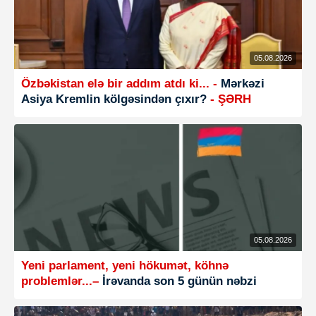
05.08.2026
Özbəkistan elə bir addım atdı ki... -
Mərkəzi
Asiya Kremlin kölgəsindən çıxır?
- ŞƏRH
05.08.2026
Yeni parlament, yeni hökumət, köhnə
problemlər...–
İrəvanda son 5 günün nəbzi