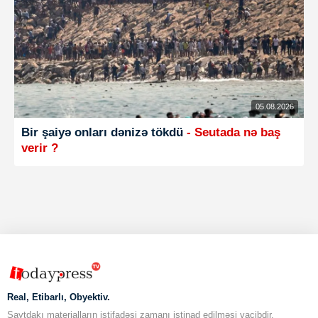
05.08.2026
Bir şaiyə onları dənizə tökdü
- Seutada nə baş
verir ?
Real, Etibarlı, Obyektiv.
Saytdakı materialların istifadəsi zamanı istinad edilməsi vacibdir.