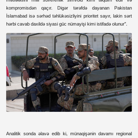
kompromisdən qaçır. Digər tərəfdə dayanan Pakistan
İslamabad isə sərhəd təhlükəsizliyini prioritet sayır, lakin sərt
hərbi cavab daxildə siyasi güc nümayişi kimi istifadə olunur”.
Analitik sonda əlavə edib ki, münaqişənin davamı regional