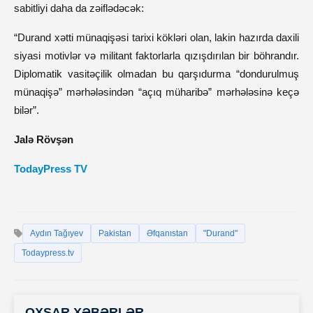
sabitliyi daha da zəiflədəcək:
“Durand xətti münaqişəsi tarixi kökləri olan, lakin hazırda daxili
siyasi motivlər və militant faktorlarla qızışdırılan bir böhrandır.
Diplomatik vasitəçilik olmadan bu qarşıdurma “dondurulmuş
münaqişə” mərhələsindən “açıq müharibə” mərhələsinə keçə
bilər”.
Jalə Rövşən
TodayPress TV
Aydın Tağıyev
Pakistan
Əfqanıstan
"Durand"
Todaypress.tv
OXŞAR XƏBƏRLƏR