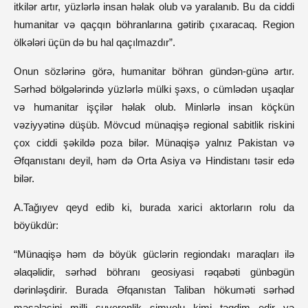
itkilər artır, yüzlərlə insan həlak olub və yaralanıb. Bu da ciddi
humanitar və qaçqın böhranlarına gətirib çıxaracaq. Region
ölkələri üçün də bu hal qaçılmazdır”.
Onun sözlərinə görə, humanitar böhran gündən-günə artır.
Sərhəd bölgələrində yüzlərlə mülki şəxs, o cümlədən uşaqlar
və humanitar işçilər həlak olub. Minlərlə insan köçkün
vəziyyətinə düşüb. Mövcud münaqişə regional sabitlik riskini
çox ciddi şəkildə poza bilər. Münaqişə yalnız Pakistan və
Əfqanıstanı deyil, həm də Orta Asiya və Hindistanı təsir edə
bilər.
A.Tağıyev qeyd edib ki, burada xarici aktorların rolu da
böyükdür:
“Münaqişə həm də böyük güclərin regiondakı maraqları ilə
əlaqəlidir, sərhəd böhranı geosiyasi rəqabəti günbəgün
dərinləşdirir. Burada Əfqanıstan Taliban hökuməti sərhəd
məsələsini milli suverenlik simvolu kimi təqdim edir və