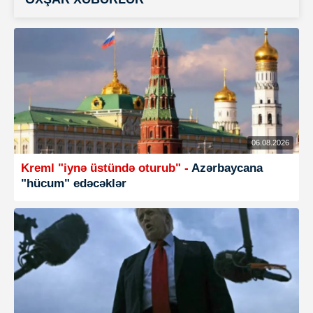
06.08.2026
Kreml "iynə üstündə oturub" -
Azərbaycana
"hücum" edəcəklər