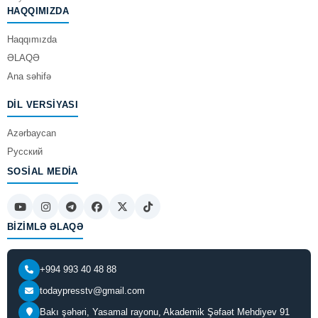
HAQQIMIZDA
Haqqımızda
ƏLAQƏ
Ana səhifə
DIL VERSIYASI
Azərbaycan
Русский
SOSIAL MEDIA
BIZIMLƏ ƏLAQƏ
+994 993 40 48 88
todaypresstv@gmail.com
Bakı şəhəri, Yasamal rayonu, Akademik Şəfaət Mehdiyev 91