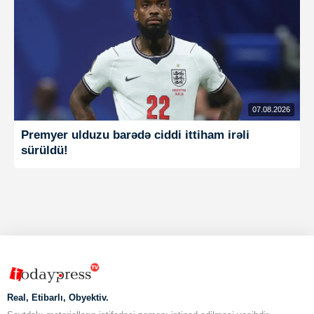
07.08.2026
Premyer ulduzu barədə ciddi ittiham irəli
sürüldü!
Real, Etibarlı, Obyektiv.