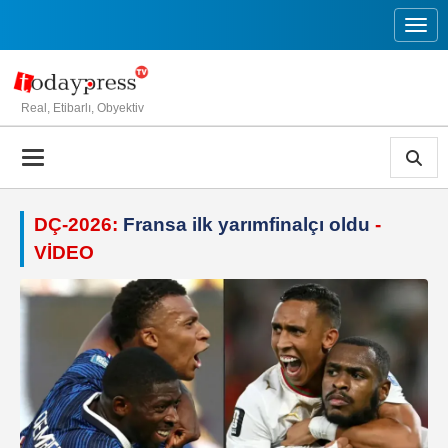
Toggl
Real, Etibarlı, Obyektiv
DÇ-2026:
Fransa ilk yarımfinalçı oldu
-
VİDEO