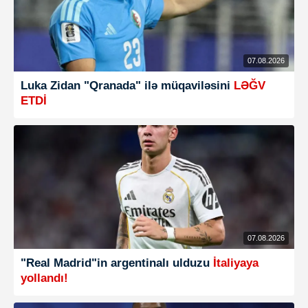
07.08.2026
Luka Zidan "Qranada" ilə müqaviləsini
LƏĞV
ETDİ
07.08.2026
"Real Madrid"in argentinalı ulduzu
İtaliyaya
yollandı!