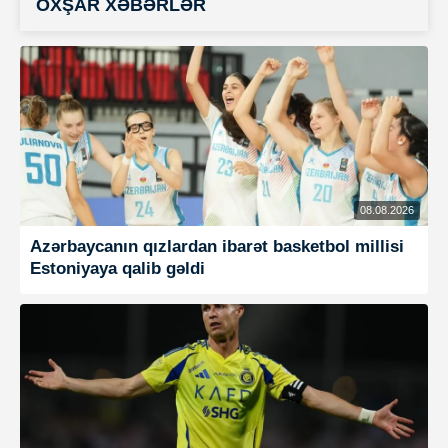
OXŞAR XƏBƏRLƏR
08.08.2026
Azərbaycanın qızlardan ibarət basketbol millisi
Estoniyaya qalib gəldi