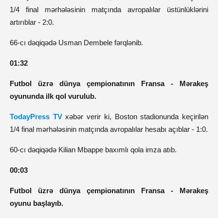
1/4 final mərhələsinin matçında avropalılar üstünlüklərini
artırıblar - 2:0.
66-cı dəqiqədə Usman Dembele fərqlənib.
01:32
Futbol üzrə dünya çempionatının Fransa - Mərakeş
oyununda ilk qol vurulub.
TodayPress TV
xəbər verir ki,
Boston stadionunda keçirilən
1/4 final mərhələsinin matçında avropalılar hesabı açıblar - 1:0.
60-cı dəqiqədə Kilian Mbappe baxımlı qola imza atıb.
00:03
Futbol üzrə dünya çempionatının Fransa - Mərakeş
oyunu
başlayıb.