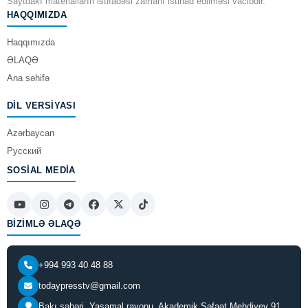
Saytdakı materialların istifadəsi zamanı istinad edilməsi vacibdir.
HAQQIMIZDA
Haqqımızda
ƏLAQƏ
Ana səhifə
DIL VERSIYASI
Azərbaycan
Русский
SOSIAL MEDIA
BIZIMLƏ ƏLAQƏ
+994 993 40 48 88
todaypresstv@gmail.com
Bakı şəhəri, Yasamal rayonu, Akademik Şəfaət Mehdiyev 91