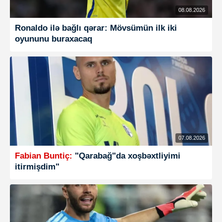
08.08.2026
Ronaldo ilə bağlı qərar: Mövsümün ilk iki
oyununu buraxacaq
07.08.2026
Fabian Buntiç:
"Qarabağ"da xoşbəxtliyimi
itirmişdim"