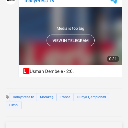
Todaypress.tv
Mərakeş
Fransa
Dünya Çempionatı
Futbol