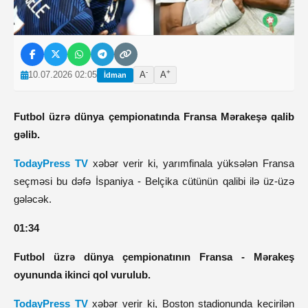
-
+
10.07.2026 02:05
A
A
İdman
Futbol üzrə dünya çempionatında Fransa Mərakeşə qalib
gəlib.
TodayPress TV
xəbər verir ki, yarımfinala yüksələn Fransa
seçməsi bu dəfə İspaniya - Belçika cütünün qalibi ilə üz-üzə
gələcək.
01:34
Futbol üzrə dünya çempionatının Fransa - Mərakeş
oyununda ikinci qol vurulub.
TodayPress TV
xəbər verir ki,
Boston stadionunda keçirilən