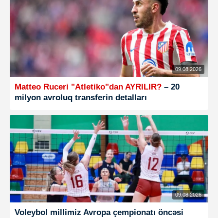
09.08.2026
Matteo Ruceri "Atletiko"dan AYRILIR?
– 20
milyon avroluq transferin detalları
09.08.2026
Voleybol millimiz Avropa çempionatı öncəsi