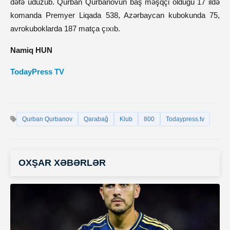
dəfə uduzub. Qurban Qurbanovun baş məşqçi olduğu 17 ildə
komanda Premyer Liqada 538, Azərbaycan kubokunda 75,
avrokuboklarda 187 matça çıxıb.
Namiq HUN
TodayPress TV
Qurban Qurbanov
Qarabağ
Klub
800
Todaypress.tv
OXŞAR XƏBƏRLƏR