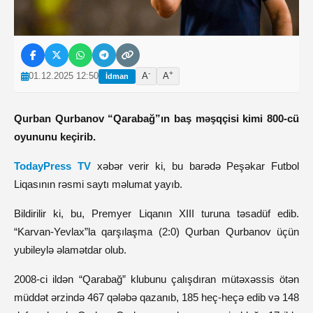
-
+
01.12.2025 12:50
A
A
İdman
Qurban Qurbanov “Qarabağ”ın baş məşqçisi kimi 800-cü
oyununu keçirib.
TodayPress TV
xəbər verir ki, bu barədə Peşəkar Futbol
Liqasının rəsmi saytı məlumat yayıb.
Bildirilir ki, bu, Premyer Liqanın XIII turuna təsadüf edib.
“Karvan-Yevlax”la qarşılaşma (2:0) Qurban Qurbanov üçün
yubileylə əlamətdar olub.
2008-ci ildən “Qarabağ” klubunu çalışdıran mütəxəssis ötən
müddət ərzində 467 qələbə qazanıb, 185 heç-heçə edib və 148