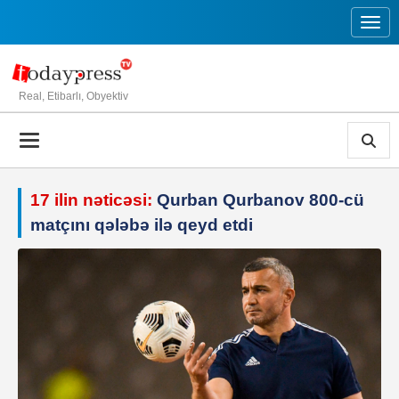
Toggl
Real, Etibarlı, Obyektiv
17 ilin nəticəsi:
Qurban Qurbanov 800-cü
matçını qələbə ilə qeyd etdi