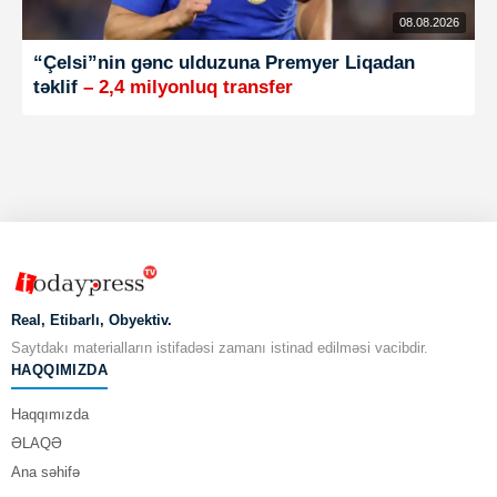
08.08.2026
“Çelsi”nin gənc ulduzuna Premyer Liqadan
təklif
– 2,4 milyonluq transfer
Real, Etibarlı, Obyektiv.
Saytdakı materialların istifadəsi zamanı istinad edilməsi vacibdir.
HAQQIMIZDA
Haqqımızda
ƏLAQƏ
Ana səhifə