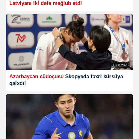
Latviyanı iki dəfə məğlub etdi
08.08.2026
Azərbaycan cüdoçusu
Skopyedə fəxri kürsüyə
qalxdı!