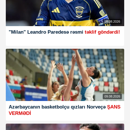
09.08.2026
"Milan" Leandro Paredesə rəsmi
təklif göndərdi!
09.08.2026
Azərbaycanın basketbolçu qızları Norveçə
ŞANS
VERMƏDİ