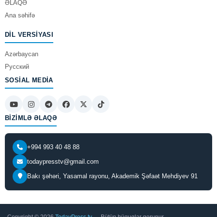
ƏLAQƏ
Ana səhifə
DIL VERSIYASI
Azərbaycan
Русский
SOSIAL MEDIA
BIZIMLƏ ƏLAQƏ
+994 993 40 48 88
todaypresstv@gmail.com
Bakı şəhəri, Yasamal rayonu, Akademik Şəfaət Mehdiyev 91