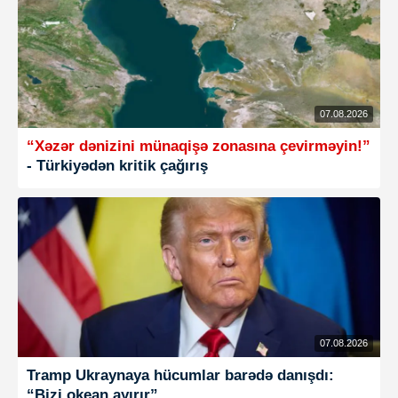
07.08.2026
“Xəzər dənizini münaqişə zonasına çevirməyin!”
- Türkiyədən kritik çağırış
07.08.2026
Tramp Ukraynaya hücumlar barədə danışdı:
“Bizi okean ayırır”