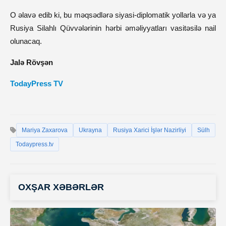
O əlavə edib ki, bu məqsədlərə siyasi-diplomatik yollarla və ya
Rusiya Silahlı Qüvvələrinin hərbi əməliyyatları vasitəsilə nail
olunacaq.
Jalə Rövşən
TodayPress TV
Mariya Zaxarova
Ukrayna
Rusiya Xarici İşlər Nazirliyi
Sülh
Todaypress.tv
OXŞAR XƏBƏRLƏR