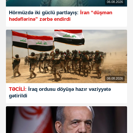
06.08.2026
Hörmüzdə iki güclü partlayış:
İran “düşmən
hədəflərinə” zərbə endirdi
06.08.2026
TƏCİLİ:
İraq ordusu döyüşə hazır vəziyyətə
gətirildi