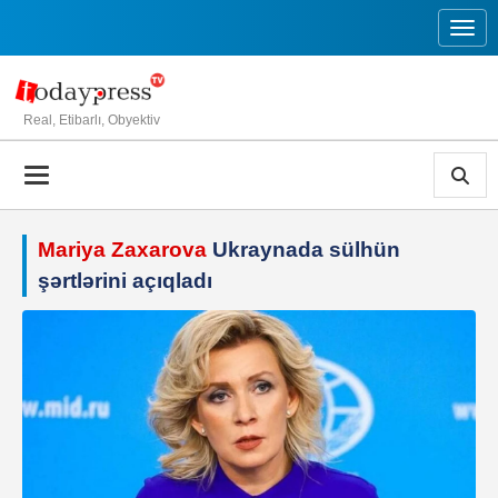
Toggl
Real, Etibarlı, Obyektiv
Mariya Zaxarova
Ukraynada sülhün
şərtlərini açıqladı