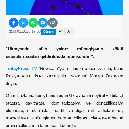
-
+
08.01.2026 17:50
A
A
Dünya
"Ukraynada sülh yalnız münaqişənin
köklü
səbəbləri
aradan qaldırıldıqda mümkündür".
TodayPress TV
"News.am"ya istinadən xəbər verir ki, bunu
Rusiya Xarici İşlər Nazirliyinin sözçüsü Mariya Zaxarova
deyib.
Onun sözlərinə görə, bunun üçün Ukraynanın neytral və bitərəf
statusa qayıtması, demilitarizasiya və denazifikasiya
olunması, etnik ruslar, rusdilli və digər milli azlıqların dil,
mədəni və dini hüquqlarına hörmət edilməsi, eləcə də mövcud
ərazi reallıqlarının tanınması lazımdır.