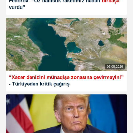
Fedorov: “Öz ballistik raketimiz hədəfi
birbaşa
vurdu”
07.08.2026
“Xəzər dənizini münaqişə zonasına çevirməyin!”
- Türkiyədən kritik çağırış