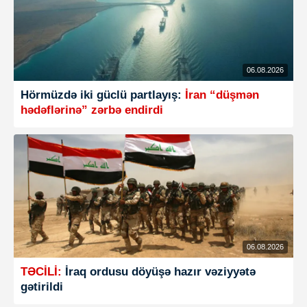
06.08.2026
Hörmüzdə iki güclü partlayış:
İran “düşmən
hədəflərinə” zərbə endirdi
06.08.2026
TƏCİLİ:
İraq ordusu döyüşə hazır vəziyyətə
gətirildi