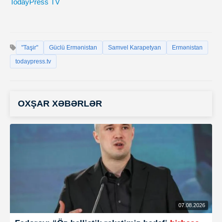
TodayPress TV
"Taşir"
Güclü Ermənistan
Samvel Karapetyan
Ermənistan
todaypress.tv
OXŞAR XƏBƏRLƏR
07.08.2026