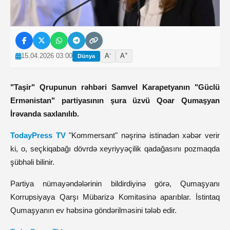
-
+
15.04.2026 03:00
A
A
Dünya
"Taşir" Qrupunun rəhbəri Samvel Karapetyanın "Güclü
Ermənistan" partiyasının şura üzvü Qoar Qumaşyan
İrəvanda saxlanılıb.
TodayPress TV
"Kommersant" nəşrinə istinadən xəbər verir
ki, o, seçkiqabağı dövrdə xeyriyyəçilik qadağasını pozmaqda
şübhəli bilinir.
Partiya nümayəndələrinin bildirdiyinə görə, Qumaşyanı
Korrupsiyaya Qarşı Mübarizə Komitəsinə aparıblar. İstintaq
Qumaşyanın ev həbsinə göndərilməsini tələb edir.