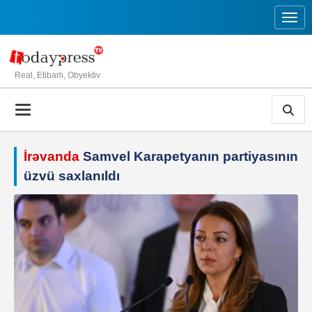
Toggl
Real, Etibarlı, Obyektiv
İrəvanda
Samvel Karapetyanın partiyasının
üzvü saxlanıldı