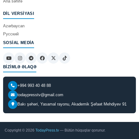
Ana səhifə
DIL VERSIYASI
Azərbaycan
Русский
SOSIAL MEDIA
BIZIMLƏ ƏLAQƏ
+994 993 40 48 88
todaypresstv@gmail.com
Bakı şəhəri, Yasamal rayonu, Akademik Şəfaət Mehdiyev 91
Copyright © 2026
TodayPress.tv
— Bütün hüquqlar qorunur.