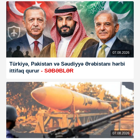
07.08.2026
Türkiyə, Pakistan və Səudiyyə Ərəbistanı hərbi
ittifaq qurur
- SƏBƏBLƏR
07.08.2026