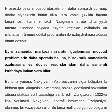
Prosesdə əsas məqsəd idarəetməni daha səmərəli qurmaq,
dövlət siyasətinin bütün ölkə üzrə vahid şəkildə həyata
keçirilməsini təmin etməkdir. Naxçıvanın strateji əhəmiyyəti
nəzərə alınanda bölgədə həyata keçirilən layihələrin və
islahatların ümumi dövlət proqramları ilə uzlaşdırılması xüsusi
önəm daşıyır.
Eyni zamanda, mərkəzi nəzarətin güclənməsi mövcud
problemlərin daha operativ həllinə, bürokratik maneələrin
azalmasına və dövlət resurslarından daha səmərəli
istifadəyə imkan verə bilər.
Bununla yanaşı, Naxçıvanın Azərbaycanın digər bölgələri ilə
birbaşa quru əlaqəsinin olmaması, bölgəni geosiyasi baxımdan
xüsusi statusa və həssaslığa sahib edir. Zəngəzurun 1922-ci
ildə verilməsi Naxçıvanı coğrafi baxımdan "izolyasiya"
olunmuş bir vəziyyətə salıb. Bu tarixi reallıq bu gün də bölgənin