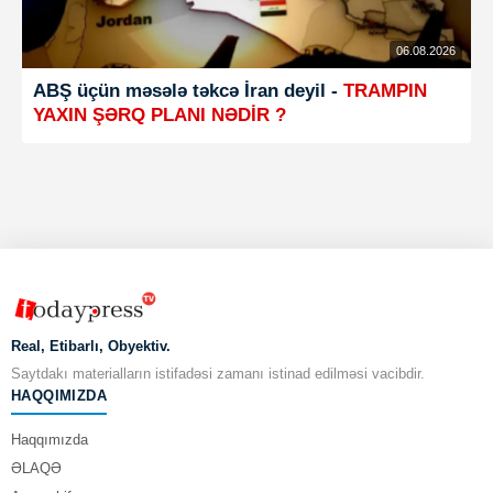
06.08.2026
ABŞ üçün məsələ təkcə İran deyil -
TRAMPIN
YAXIN ŞƏRQ PLANI NƏDİR ?
Real, Etibarlı, Obyektiv.
Saytdakı materialların istifadəsi zamanı istinad edilməsi vacibdir.
HAQQIMIZDA
Haqqımızda
ƏLAQƏ