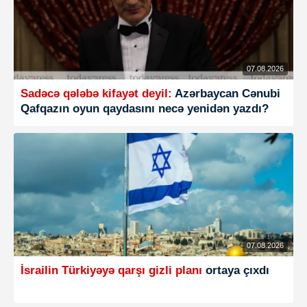
07.08.2026
Sadəcə qələbə kifayət deyil:
Azərbaycan Cənubi
Qafqazın oyun qaydasını necə yenidən yazdı?
07.08.2026
İsrailin Türkiyəyə qarşı gizli planı
ortaya çıxdı