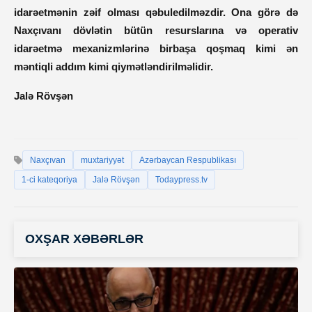
idarəetmənin zəif olması qəbuledilməzdir. Ona görə də
Naxçıvanı dövlətin bütün resurslarına və operativ
idarəetmə mexanizmlərinə birbaşa qoşmaq kimi ən
məntiqli addım kimi qiymətləndirilməlidir.
Jalə Rövşən
Naxçıvan
muxtariyyət
Azərbaycan Respublikası
1-ci kateqoriya
Jalə Rövşən
Todaypress.tv
OXŞAR XƏBƏRLƏR