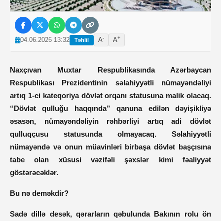
-
+
04.06.2026 13:32
A
A
Təhlil
Naxçıvan Muxtar Respublikasında Azərbaycan
Respublikası Prezidentinin səlahiyyətli nümayəndəliyi
artıq 1-ci kateqoriya dövlət orqanı statusuna malik olacaq.
“Dövlət qulluğu haqqında” qanuna edilən dəyişikliyə
əsasən, nümayəndəliyin rəhbərliyi artıq adi dövlət
qulluqçusu statusunda olmayacaq. Səlahiyyətli
nümayəndə və onun müavinləri birbaşa dövlət başçısına
tabe olan xüsusi vəzifəli şəxslər kimi fəaliyyət
göstərəcəklər.
Bu nə deməkdir?
Sadə dillə desək, qərarların qəbulunda Bakının rolu ön