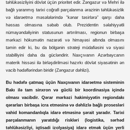
təhlükəsizliyini dövlət üçün prioritet edir. Zəngəzur və Mehri ilə
bağlı yaranmış tarixi coğrafi parçalanma ərazinin təhlükəsizlik
və idarəetmə məsələlərində "kənar təsirlərə" qarşı daha
həssas olmasına səbəb olub. Prezidentin səlahiyyətli
nümayəndəliyinin statusunun artırılması, regionun birbaşa
mərkəzi hökumətin nəzarəti və himayəsi altında olmasını
təmin edir ki, bu da bölgənin strateji müdafiəsini və siyasi
stabilliyini daha da gücləndirir. Naxçıvanın Azərbaycanın
materik hissəsi ilə birləşdirilməsi hazırkı dövlət siyasətinin ən
vacib hədəflərindən biridir (Zəngəzur dəhlizi).
Bu hədəfə çatmaq üçün Naxçıvanın idarəetmə sisteminin
Bakı ilə tam sinxron və güclü bir koordinasiya içində
olması vacibdir. Qərar mərkəzi hakimiyyətin regiondakı
qərarları birbaşa icra etməsinə və dəhlizlə bağlı prosesləri
vahid komandanlıqla idarə etməsinə şərait yaradır. Tarixi
parçalanmanın yaratdığı riskləri (logistika, sərhəd
təhlükəsizliyi, iqtisadi izolyasiya) idarə etmək üçün yerli