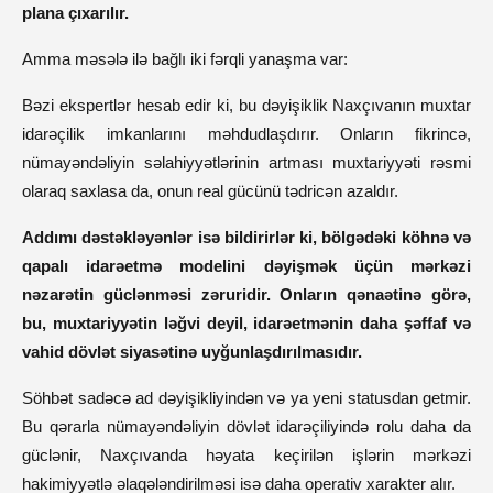
plana çıxarılır.
Amma məsələ ilə bağlı iki fərqli yanaşma var:
Bəzi ekspertlər hesab edir ki, bu dəyişiklik Naxçıvanın muxtar
idarəçilik imkanlarını məhdudlaşdırır. Onların fikrincə,
nümayəndəliyin səlahiyyətlərinin artması muxtariyyəti rəsmi
olaraq saxlasa da, onun real gücünü tədricən azaldır.
Addımı dəstəkləyənlər isə bildirirlər ki, bölgədəki köhnə və
qapalı idarəetmə modelini dəyişmək üçün mərkəzi
nəzarətin güclənməsi zəruridir. Onların qənaətinə görə,
bu, muxtariyyətin ləğvi deyil, idarəetmənin daha şəffaf və
vahid dövlət siyasətinə uyğunlaşdırılmasıdır.
Söhbət sadəcə ad dəyişikliyindən və ya yeni statusdan getmir.
Bu qərarla nümayəndəliyin dövlət idarəçiliyində rolu daha da
güclənir, Naxçıvanda həyata keçirilən işlərin mərkəzi
hakimiyyətlə əlaqələndirilməsi isə daha operativ xarakter alır.