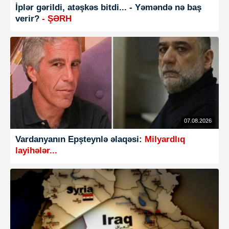
İplər gərildi, atəşkəs bitdi... - Yəməndə nə baş
verir?
- ŞƏRH
07.08.2026
Vardanyanın Epşteynlə əlaqəsi:
Milyardlıq
layihələr...