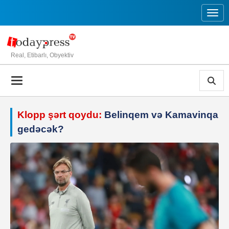
Toggl
Real, Etibarlı, Obyektiv
Klopp şərt qoydu:
Belinqem və Kamavinqa
gedəcək?