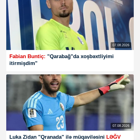
07.08.2026
Fabian Buntiç:
"Qarabağ"da xoşbəxtliyimi
itirmişdim"
07.08.2026
Luka Zidan "Qranada" ilə müqaviləsini
LƏĞV