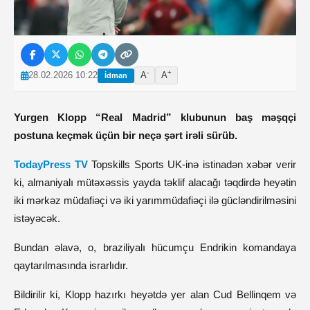
-
+
28.02.2026 10:22
A
A
İdman
Yurgen Klopp “Real Madrid” klubunun baş məşqçi
postuna keçmək üçün bir neçə şərt irəli sürüb.
TodayPress TV
Topskills Sports UK-inə istinadən xəbər verir
ki, almaniyalı mütəxəssis yayda təklif alacağı təqdirdə heyətin
iki mərkəz müdafiəçi və iki yarımmüdafiəçi ilə gücləndirilməsini
istəyəcək.
Bundan əlavə, o, braziliyalı hücumçu Endrikin komandaya
qaytarılmasında israrlıdır.
Bildirilir ki, Klopp hazırkı heyətdə yer alan Cud Bellinqem və