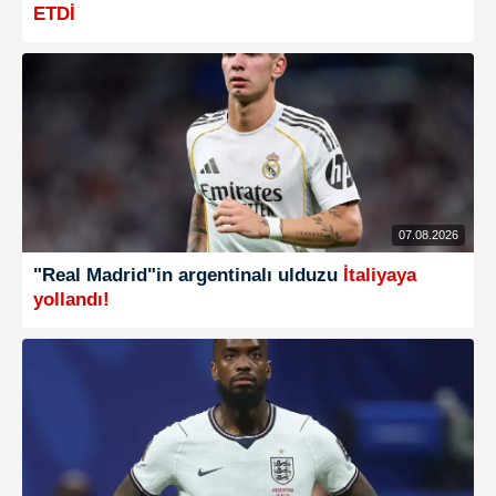
ETDİ
07.08.2026
"Real Madrid"in argentinalı ulduzu
İtaliyaya
yollandı!