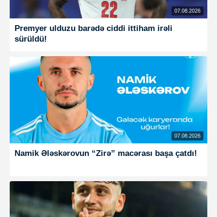
07.08.2026
Premyer ulduzu barədə ciddi ittiham irəli
sürüldü!
07.08.2026
Namik Ələskərovun “Zirə” macərası başa çatdı!