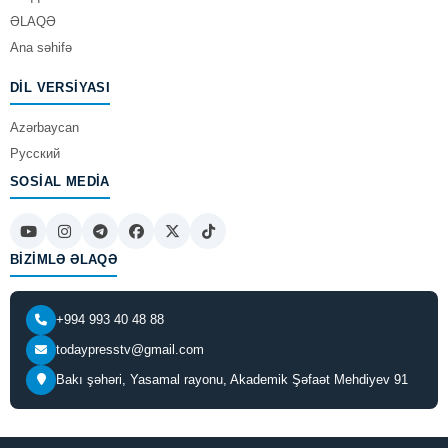
ƏLAQƏ
Ana səhifə
DIL VERSIYASI
Azərbaycan
Русский
SOSIAL MEDIA
BIZIMLƏ ƏLAQƏ
+994 993 40 48 88
todaypresstv@gmail.com
Bakı şəhəri, Yasamal rayonu, Akademik Şəfaət Mehdiyev 91