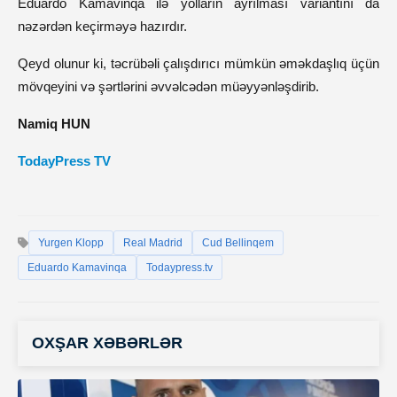
Eduardo Kamavinqa ilə yolların ayrılması variantını da
nəzərdən keçirməyə hazırdır.
Qeyd olunur ki, təcrübəli çalışdırıcı mümkün əməkdaşlıq üçün
mövqeyini və şərtlərini əvvəlcədən müəyyənləşdirib.
Namiq HUN
TodayPress TV
Yurgen Klopp
Real Madrid
Cud Bellinqem
Eduardo Kamavinqa
Todaypress.tv
OXŞAR XƏBƏRLƏR