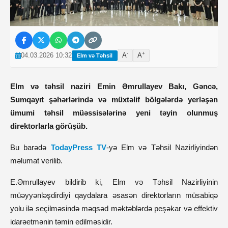
-
+
04.03.2026 10:32
A
A
Elm və Təhsil
Elm və təhsil naziri Emin Əmrullayev Bakı, Gəncə,
Sumqayıt şəhərlərində və müxtəlif bölgələrdə yerləşən
ümumi təhsil müəssisələrinə yeni təyin olunmuş
direktorlarla görüşüb.
Bu barədə
TodayPress TV
-yə Elm və Təhsil Nazirliyindən
məlumat verilib.
E.Əmrullayev bildirib ki, Elm və Təhsil Nazirliyinin
müəyyənləşdirdiyi qaydalara əsasən direktorların müsabiqə
yolu ilə seçilməsində məqsəd məktəblərdə peşəkar və effektiv
idarəetmənin təmin edilməsidir.