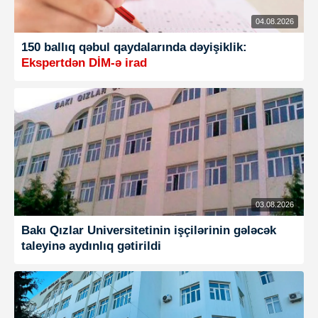
04.08.2026
150 ballıq qəbul qaydalarında dəyişiklik:
Ekspertdən DİM-ə irad
03.08.2026
Bakı Qızlar Universitetinin işçilərinin gələcək
taleyinə aydınlıq gətirildi