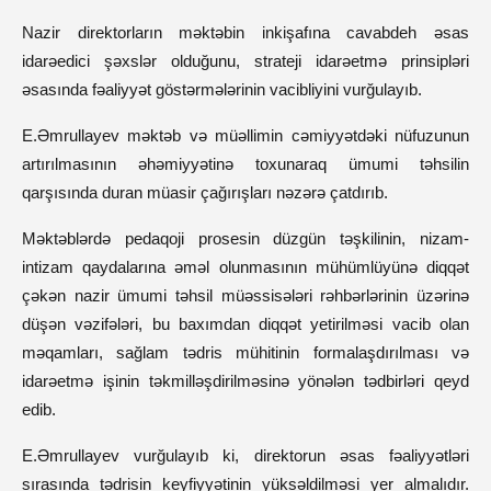
Nazir direktorların məktəbin inkişafına cavabdeh əsas
idarəedici şəxslər olduğunu, strateji idarəetmə prinsipləri
əsasında fəaliyyət göstərmələrinin vacibliyini vurğulayıb.
E.Əmrullayev məktəb və müəllimin cəmiyyətdəki nüfuzunun
artırılmasının əhəmiyyətinə toxunaraq ümumi təhsilin
qarşısında duran müasir çağırışları nəzərə çatdırıb.
Məktəblərdə pedaqoji prosesin düzgün təşkilinin, nizam-
intizam qaydalarına əməl olunmasının mühümlüyünə diqqət
çəkən nazir ümumi təhsil müəssisələri rəhbərlərinin üzərinə
düşən vəzifələri, bu baxımdan diqqət yetirilməsi vacib olan
məqamları, sağlam tədris mühitinin formalaşdırılması və
idarəetmə işinin təkmilləşdirilməsinə yönələn tədbirləri qeyd
edib.
E.Əmrullayev vurğulayıb ki, direktorun əsas fəaliyyətləri
sırasında tədrisin keyfiyyətinin yüksəldilməsi yer almalıdır.