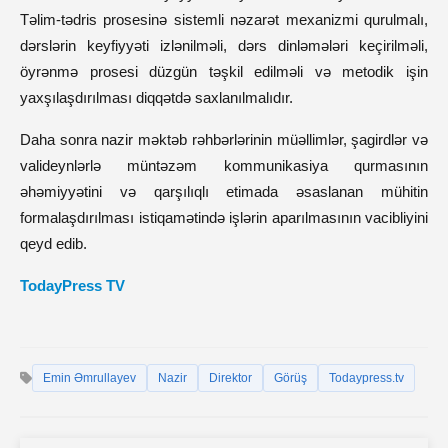
Təlim-tədris prosesinə sistemli nəzarət mexanizmi qurulmalı,
dərslərin keyfiyyəti izlənilməli, dərs dinləmələri keçirilməli,
öyrənmə prosesi düzgün təşkil edilməli və metodik işin
yaxşılaşdırılması diqqətdə saxlanılmalıdır.
Daha sonra nazir məktəb rəhbərlərinin müəllimlər, şagirdlər və
valideynlərlə müntəzəm kommunikasiya qurmasının
əhəmiyyətini və qarşılıqlı etimada əsaslanan mühitin
formalaşdırılması istiqamətində işlərin aparılmasının vacibliyini
qeyd edib.
TodayPress TV
Emin Əmrullayev
Nazir
Direktor
Görüş
Todaypress.tv