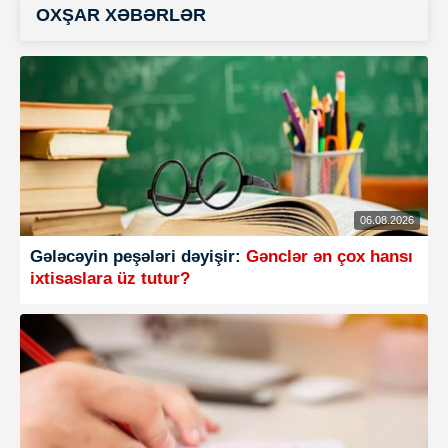
OXŞAR XƏBƏRLƏR
06.08.2026
Gələcəyin peşələri dəyişir:
Gənclər ən çox hansı
ixtisaslara üz tutur?