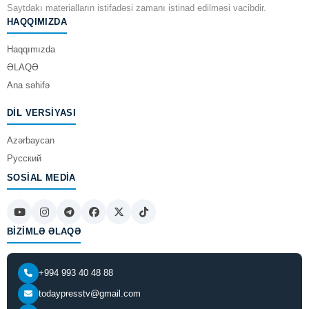
Saytdakı materialların istifadəsi zamanı istinad edilməsi vacibdir.
HAQQIMIZDA
Haqqımızda
ƏLAQƏ
Ana səhifə
DIL VERSIYASI
Azərbaycan
Русский
SOSIAL MEDIA
BIZIMLƏ ƏLAQƏ
+994 993 40 48 88
todaypresstv@gmail.com