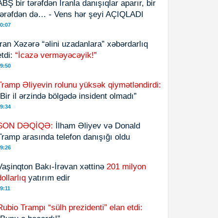
ABŞ bir tərəfdən İranla danışıqlar aparır, bir
tərəfdən də… - Vens hər şeyi AÇIQLADI
0:07
İran Xəzərə “əlini uzadanlara” xəbərdarlıq
etdi:
“İcazə verməyəcəyik!”
9:50
Tramp Əliyevin rolunu yüksək qiymətləndirdi:
“Bir il ərzində bölgədə insident olmadı”
9:34
SON DƏQİQƏ:
İlham Əliyev və Donald
Tramp arasında telefon danışığı oldu
9:26
Vaşinqton Bakı-İrəvan xəttinə
201 milyon
dollarlıq
yatırım edir
9:11
Rubio Trampı “sülh prezidenti” elan etdi: