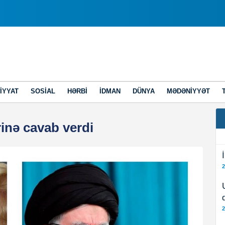
IYYAT
SOSIAL
HƏRBI
İDMAN
DÜNYA
MƏDƏNIYYƏT
inə cavab verdi
2
2