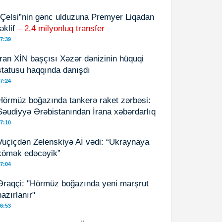
“Çelsi”nin gənc ulduzuna Premyer Liqadan
təklif
– 2,4 milyonluq transfer
7:39
İran XİN başçısı Xəzər dənizinin hüquqi
statusu haqqında danışdı
7:24
Hörmüz boğazında tankerə raket zərbəsi:
Səudiyyə Ərəbistanından İrana xəbərdarlıq
7:10
Vuçiçdən Zelenskiyə Aİ vədi: “Ukraynaya
kömək edəcəyik”
7:04
Əraqçi: "Hörmüz boğazında yeni marşrut
hazırlanır"
6:53