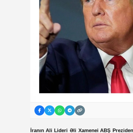
İranın Ali Lideri Əli Xamenei ABŞ Prezide