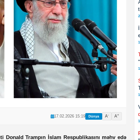
2
1
1
1
-
+
17.02.2026 15:19
A
A
Dünya
1
nti Donald Trampın İslam Respublikasını məhv edə