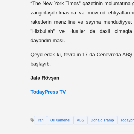
“The New York Times” qəzetinin məlumatına gö
zənginləşdirilməsinə və mövcud ehtiyatlarını
raketlərin mənzilinə və sayına məhdudiyyə
"Hizbullah" və Husilər də daxil olmaqla
dayandırılması.
Qeyd edək ki, fevralın 17-də Cenevredə ABŞ və
başlayıb.
Jalə Rövşən
TodayPress TV
İran
Əli Xamenei
ABŞ
Donald Tramp
Todaypr