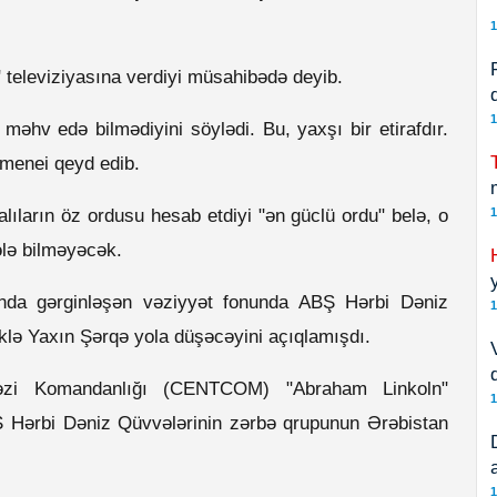
1
" televiziyasına verdiyi müsahibədə deyib.
1
məhv edə bilmədiyini söylədi. Bu, yaxşı bir etirafdır.
amenei qeyd edib.
lıların öz ordusu hesab etdiyi "ən güclü ordu" belə, o
1
ələ bilməyəcək.
fında gərginləşən vəziyyət fonunda ABŞ Hərbi Dəniz
1
iklə Yaxın Şərqə yola düşəcəyini açıqlamışdı.
əzi Komandanlığı (CENTCOM) "Abraham Linkoln"
1
BŞ Hərbi Dəniz Qüvvələrinin zərbə qrupunun Ərəbistan
1