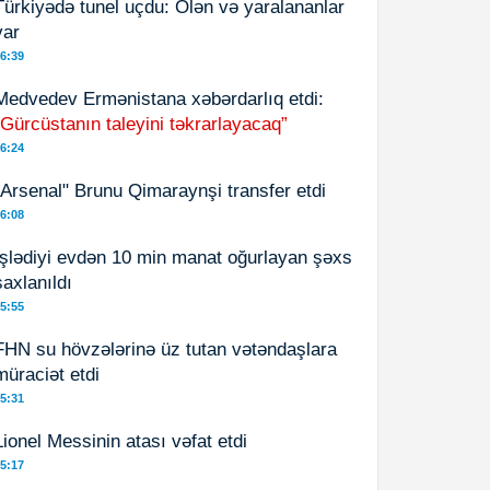
Türkiyədə tunel uçdu: Ölən və yaralananlar
var
6:39
Medvedev Ermənistana xəbərdarlıq etdi:
“Gürcüstanın taleyini təkrarlayacaq”
6:24
"Arsenal" Brunu Qimaraynşi transfer etdi
6:08
İşlədiyi evdən 10 min manat oğurlayan şəxs
saxlanıldı
5:55
FHN su hövzələrinə üz tutan vətəndaşlara
müraciət etdi
5:31
Lionel Messinin atası vəfat etdi
5:17