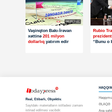
08.08.2026
Vaşinqton Bakı-İrəvan
Rubio Tr
xəttinə
201 milyon
prezident
dollarlıq
yatırım edir
“Bunu o 
HAQQIM
Haqqımı
Real, Etibarlı, Obyektiv.
ƏLAQƏ
Saytdakı materialların istifadəsi zamanı
istinad edilməsi vacibdir.
Ana səhi