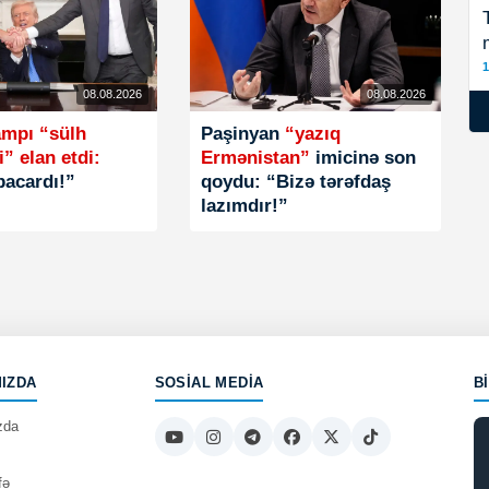
1
08.08.2026
08.08.2026
ampı “sülh
Paşinyan
“yazıq
i” elan etdi:
Ermənistan”
imicinə son
bacardı!”
qoydu: “Bizə tərəfdaş
lazımdır!”
IZDA
SOSIAL MEDIA
B
zda
fə