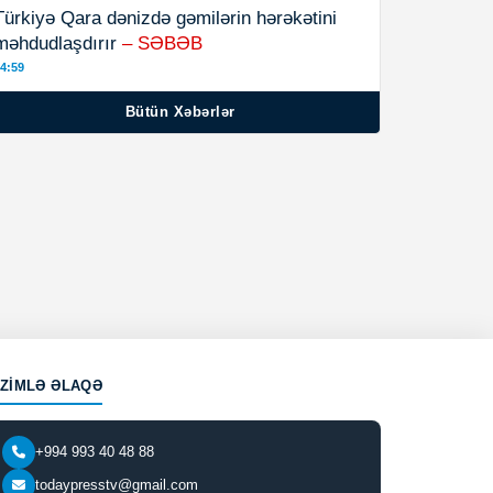
Türkiyə Qara dənizdə gəmilərin hərəkətini
məhdudlaşdırır
– SƏBƏB
4:59
Bütün Xəbərlər
IZIMLƏ ƏLAQƏ
+994 993 40 48 88
todaypresstv@gmail.com