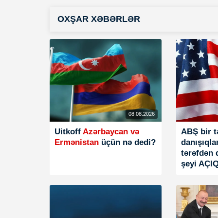
OXŞAR XƏBƏRLƏR
08.08.2026
Uitkoff
Azərbaycan və
ABŞ bir t
Ermənistan
üçün nə dedi?
danışıqlar
tərəfdən 
şeyi AÇI