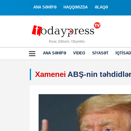
ANA SƏHİFƏ
HAQQIMIZDA
ƏLAQƏ
Real, Etibarlı, Obyektiv
ANA SƏHIFƏ
VIDEO
SIYASƏT
İQTISAD
Xamenei
ABŞ-nin təhdidlər