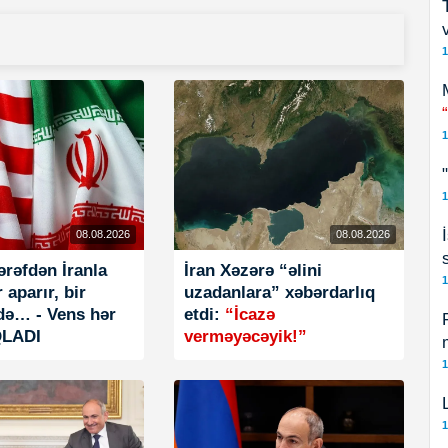
1
1
1
08.08.2026
08.08.2026
ərəfdən İranla
İran Xəzərə “əlini
1
 aparır, bir
uzadanlara” xəbərdarlıq
də… - Vens hər
etdi:
“İcazə
QLADI
verməyəcəyik!”
1
1