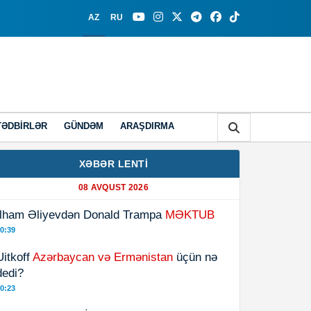
AZ
RU
TƏDBIRLƏR
GÜNDƏM
ARAŞDIRMA
XƏBƏR LENTİ
08 AVQUST 2026
İlham Əliyevdən Donald Trampa
MƏKTUB
0:39
Uitkoff
Azərbaycan və Ermənistan
üçün nə
dedi?
0:23