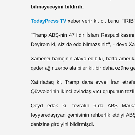
bilməyəcəyini bildirib.
TodayPress TV
xəbər verir ki, o , bunu "IRIB
"Tramp ABŞ-nin 47 ildir İslam Respublikasını 
Deyirəm ki, siz də edə bilməzsiniz", - deyə X
Xamenei həmçinin əlavə edib ki, hətta amerika
qədər ağır zərbə ala bilər ki, bir daha özünə g
Xatırladaq ki, Tramp daha əvvəl İran ətra
Qüvvələrinin ikinci aviadaşıyıcı qrupunun tezl
Qeyd edək ki, fevralın 6-da ABŞ Mərk
təyyarədaşıyan gəmisinin rəhbərlik etdiyi A
dənizinə girdiyini bildirmişdi.