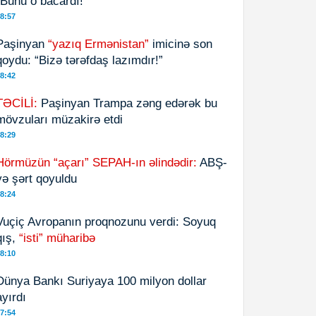
“Bunu o bacardı!”
8:57
Paşinyan
“yazıq Ermənistan”
imicinə son
qoydu: “Bizə tərəfdaş lazımdır!”
8:42
TƏCİLİ:
Paşinyan Trampa zəng edərək bu
mövzuları müzakirə etdi
8:29
Hörmüzün “açarı” SEPAH-ın əlindədir:
ABŞ-
yə şərt qoyuldu
8:24
Vuçiç Avropanın proqnozunu verdi: Soyuq
qış,
“isti” müharibə
8:10
Dünya Bankı Suriyaya 100 milyon dollar
ayırdı
7:54