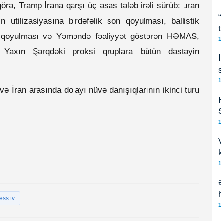
rə, Tramp İrana qarşı üç əsas tələb irəli sürüb: uran
n utilizasiyasına birdəfəlik son qoyulması, ballistik
t qoyulması və Yəməndə fəaliyyət göstərən HƏMAS,
1
 Yaxın Şərqdəki proksi qruplara bütün dəstəyin
1
 İran arasında dolayı nüvə danışıqlarının ikinci turu
1
1
ess.tv
1