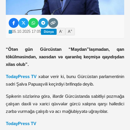
-
+
05.10.2025 17:05
A
A
Dünya
“Ötən gün Gürcüstan “Maydan”laşmadan, qan
tökülməsindən, xaosdan və qaranlıq keçmişə qayıdışdan
xilas olub”.
TodayPress TV
xəbər verir ki, bunu Gürcüstan parlamentinin
sədri Şalva Papuaşvili keçirdiyi brifinqdə deyib.
Spikerin sözlərinə görə, illərdir Gürcüstanda sabitliyi pozmağa
çalışan daxili və xarici qüvvələr gürcü xalqına qarşı həlledici
zərbə vurmağa çalışıb və acı məğlubiyyətə uğrayıblar.
TodayPress TV