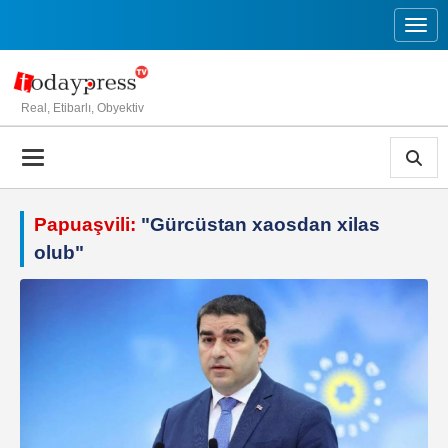
Toggl
Real, Etibarlı, Obyektiv
Papuaşvili:
"Gürcüstan xaosdan xilas
olub"