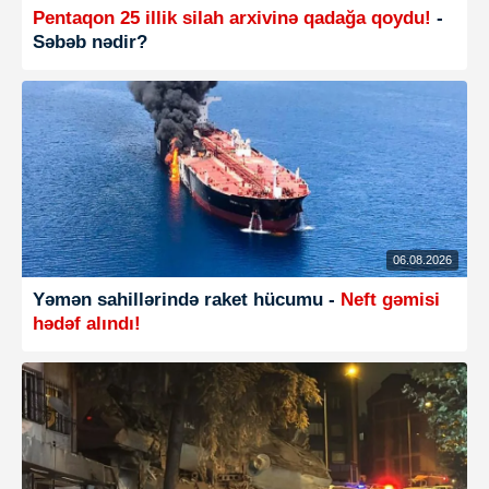
Pentaqon 25 illik silah arxivinə qadağa qoydu!
-
Səbəb nədir?
06.08.2026
Yəmən sahillərində raket hücumu -
Neft gəmisi
hədəf alındı!