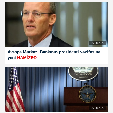
06.08.2026
Avropa Mərkəzi Bankının prezidenti vəzifəsinə
yeni
NAMİZƏD
06.08.2026