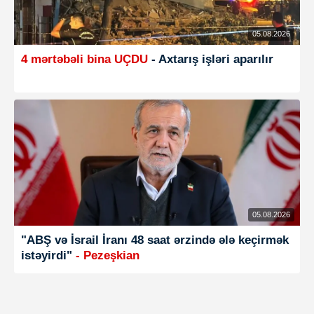
05.08.2026
4 mərtəbəli bina UÇDU
- Axtarış işləri aparılır
05.08.2026
"ABŞ və İsrail İranı 48 saat ərzində ələ keçirmək
istəyirdi"
- Pezeşkian