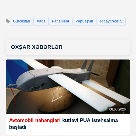
Gürcüstan
Xaos
Parlament
Papuaşvili
Todaypress.tv
OXŞAR XƏBƏRLƏR
06.08.2026
Avtomobil nəhəngləri
kütləvi PUA istehsalına
başladı