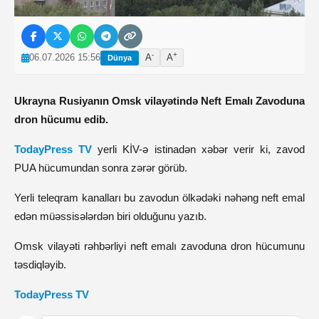
-
+
06.07.2026 15:56
A
A
Dünya
Ukrayna Rusiyanın Omsk vilayətində Neft Emalı Zavoduna
dron hücumu edib.
TodayPress TV
yerli KİV-ə istinadən xəbər verir ki, zavod
PUA hücumundan sonra zərər görüb.
Yerli teleqram kanalları bu zavodun ölkədəki nəhəng neft emal
edən müəssisələrdən biri olduğunu yazıb.
Omsk vilayəti rəhbərliyi neft emalı zavoduna dron hücumunu
təsdiqləyib.
TodayPress TV