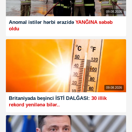
09.08.2026
Anomal istilər hərbi ərazidə
YANĞINA səbəb
oldu
09.08.2026
Britaniyada beşinci İSTİ DALĞASI:
30 illik
rekord yenilənə bilər..