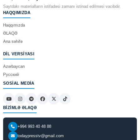
Saytdakı materialların istifadəsi zamanı istinad edilməsi vacibdir.
HAQQIMIZDA
Haqqımızda
ƏLAQƏ
Ana səhifə
DIL VERSIYASI
Azərbaycan
Русский
SOSIAL MEDIA
BIZIMLƏ ƏLAQƏ
+994 993 40 48 88
todaypresstv@gmail.com