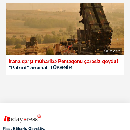
08.08.2026
İrana qarşı müharibə Pentaqonu çarəsiz qoydu!
-
"Patriot" arsenalı TÜKƏNİR
Real, Etibarlı, Obyektiv.