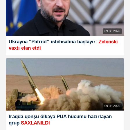
09.08.2026
Ukrayna "Patriot" istehsalına başlayır:
Zelenski
vaxtı elan etdi
09.08.2026
İraqda qonşu ölkəyə PUA hücumu hazırlayan
qrup
SAXLANILDI