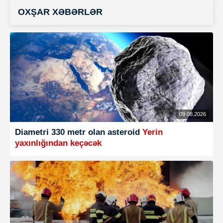
OXŞAR XƏBƏRLƏR
09.08.2026
Diametri 330 metr olan asteroid
Yerin
yaxınlığından keçəcək