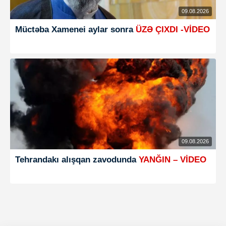
09.08.2026
Müctəba Xamenei aylar sonra
ÜZƏ ÇIXDI -VİDEO
09.08.2026
Tehrandakı alışqan zavodunda
YANĞIN – VİDEO