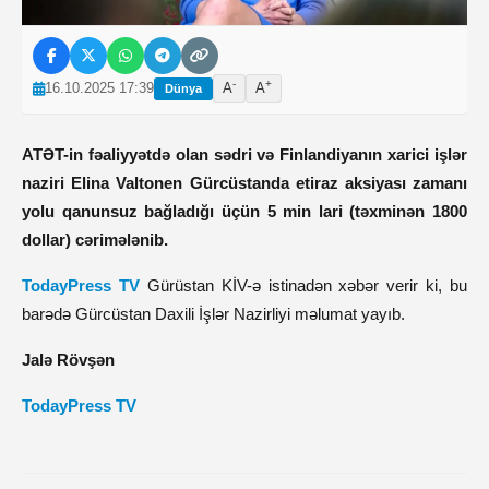
-
+
16.10.2025 17:39
A
A
Dünya
ATƏT-in fəaliyyətdə olan sədri və Finlandiyanın xarici işlər
naziri Elina Valtonen Gürcüstanda etiraz aksiyası zamanı
yolu qanunsuz bağladığı üçün 5 min lari (təxminən 1800
dollar) cərimələnib.
TodayPress TV
Gürüstan KİV-ə istinadən xəbər verir ki, bu
barədə Gürcüstan Daxili İşlər Nazirliyi məlumat yayıb.
Jalə Rövşən
TodayPress TV