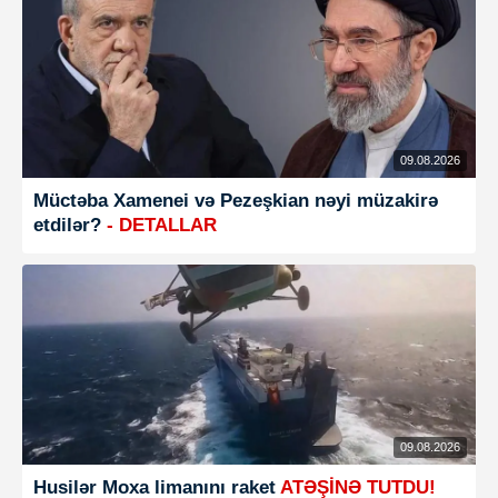
09.08.2026
Müctəba Xamenei və Pezeşkian nəyi müzakirə
etdilər?
- DETALLAR
09.08.2026
Husilər Moxa limanını raket
ATƏŞİNƏ TUTDU!