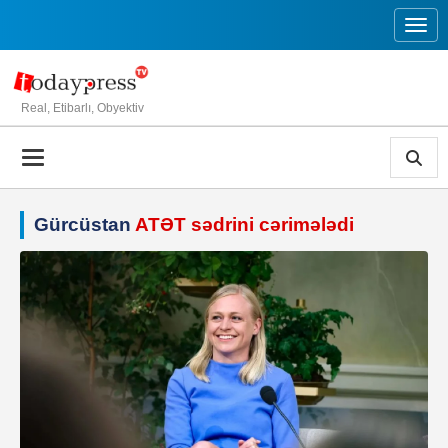
Toggl
Real, Etibarlı, Obyektiv
Gürcüstan
ATƏT sədrini cərimələdi