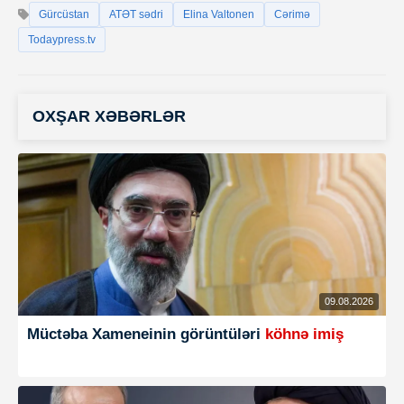
Gürcüstan
ATƏT sədri
Elina Valtonen
Cərimə
Todaypress.tv
OXŞAR XƏBƏRLƏR
09.08.2026
Müctəba Xameneinin görüntüləri
köhnə imiş