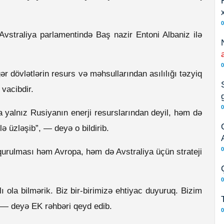
0
 Avstraliya parlamentində Baş nazir Entoni Albaniz ilə
0
ər dövlətlərin resurs və məhsullarından asılılığı təzyiq
 vacibdir.
0
da yalnız Rusiyanın enerji resurslarından deyil, həm də
lə üzləşib”, — deyə o bildirib.
0
 qurulması həm Avropa, həm də Avstraliya üçün strateji
0
ı ola bilmərik. Biz bir-birimizə ehtiyac duyuruq. Bizim
”, — deyə EK rəhbəri qeyd edib.
0