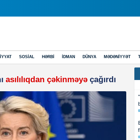
IYYAT
SOSIAL
HƏRBI
İDMAN
DÜNYA
MƏDƏNIYYƏT
nı
asılılıqdan çəkinməyə
çağırdı
0
0