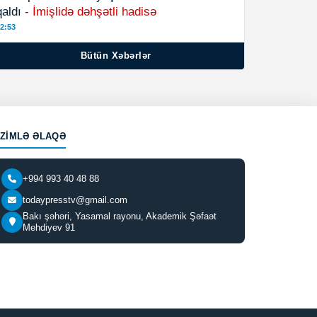
qaldı
- İmişlidə dəhşətli hadisə
2:53
Bütün Xəbərlər
IZIMLƏ ƏLAQƏ
+994 993 40 48 88
todaypresstv@gmail.com
Bakı şəhəri, Yasamal rayonu, Akademik Şəfaət
Mehdiyev 91