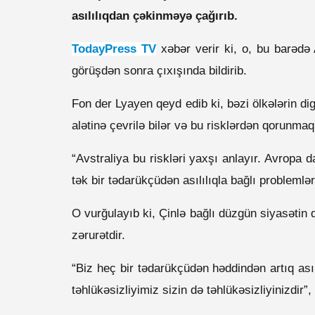
asılılıqdan çəkinməyə çağırıb.
TodayPress TV
xəbər verir ki, o, bu barədə
görüşdən sonra çıxışında bildirib.
Fon der Lyayen qeyd edib ki, bəzi ölkələrin dig
alətinə çevrilə bilər və bu risklərdən qorunmaq
“Avstraliya bu riskləri yaxşı anlayır. Avropa 
tək bir tədarükçüdən asılılıqla bağlı problemlər
O vurğulayıb ki, Çinlə bağlı düzgün siyasətin
zərurətdir.
“Biz heç bir tədarükçüdən həddindən artıq asıl
təhlükəsizliyimiz sizin də təhlükəsizliyinizdir