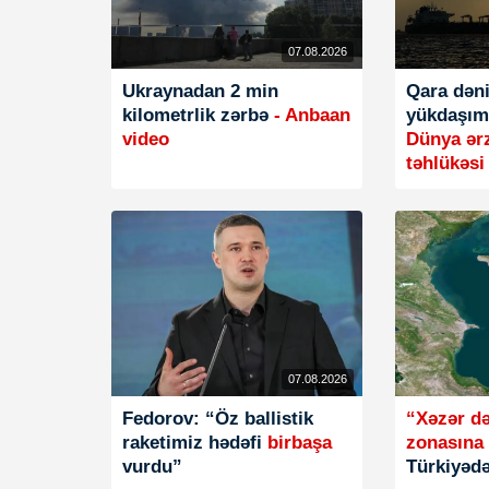
07.08.2026
Ukraynadan 2 min
Qara dən
kilometrlik zərbə
- Anbaan
yükdaşıma
video
Dünya ər
təhlükəsi 
07.08.2026
Fedorov: “Öz ballistik
“Xəzər d
raketimiz hədəfi
birbaşa
zonasına
vurdu”
Türkiyədə