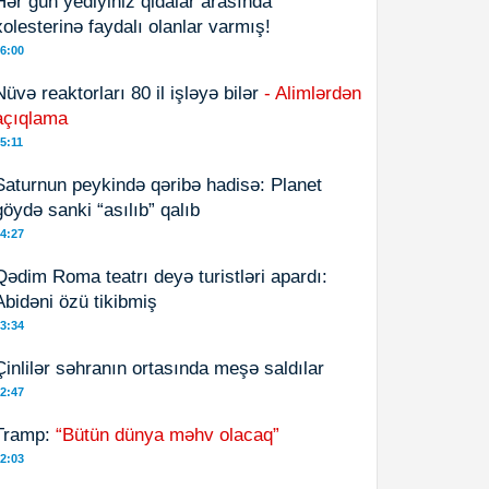
Hər gün yediyiniz qidalar arasında
xolesterinə faydalı olanlar varmış!
6:00
Nüvə reaktorları 80 il işləyə bilər
- Alimlərdən
açıqlama
5:11
Saturnun peykində qəribə hadisə: Planet
göydə sanki “asılıb” qalıb
4:27
Qədim Roma teatrı deyə turistləri apardı:
Abidəni özü tikibmiş
3:34
Çinlilər səhranın ortasında meşə saldılar
2:47
Tramp:
“Bütün dünya məhv olacaq”
2:03