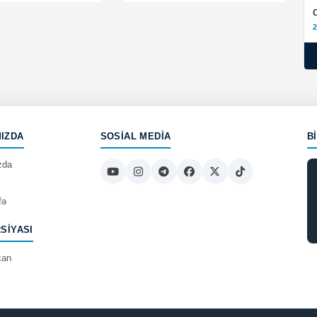
2
IZDA
SOSIAL MEDIA
B
zda
fə
RSIYASI
can