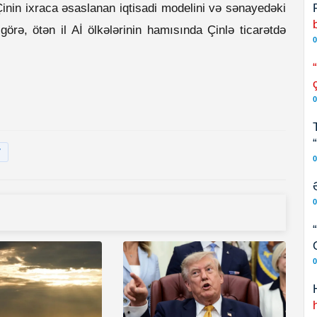
Çinin ixraca əsaslanan iqtisadi modelini və sənayedəki
görə, ötən il Aİ ölkələrinin hamısında Çinlə ticarətdə
0
0
V
0
0
0