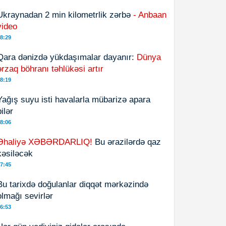
Ukraynadan 2 min kilometrlik zərbə
- Anbaan
video
8:29
Qara dənizdə yükdaşımalar dayanır:
Dünya
ərzaq böhranı təhlükəsi artır
8:19
Yağış suyu isti havalarla mübarizə apara
bilər
8:06
Əhaliyə XƏBƏRDARLIQ!
Bu ərazilərdə qaz
kəsiləcək
7:45
Bu tarixdə doğulanlar diqqət mərkəzində
olmağı sevirlər
6:53