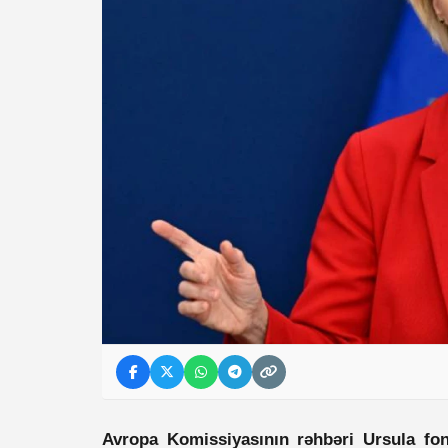
Avropa Komissiyasının rəhbəri Ursula fon