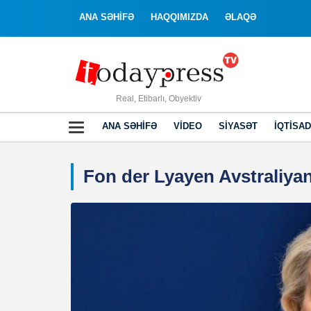
ANA SƏHİFƏ
HAQQIMIZDA
ƏLAQƏ
Real, Etibarlı, Obyektiv
ANA SƏHIFƏ
VIDEO
SIYASƏT
İQTISAD
Fon der Lyayen Avstraliya