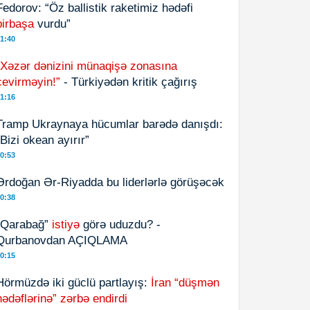
Fedorov: “Öz ballistik raketimiz hədəfi
birbaşa
vurdu”
1:40
“Xəzər dənizini münaqişə zonasına
çevirməyin!”
- Türkiyədən kritik çağırış
1:16
Tramp Ukraynaya hücumlar barədə danışdı:
“Bizi okean ayırır”
0:53
Ərdoğan Ər-Riyadda bu liderlərlə görüşəcək
0:38
“Qarabağ”
istiyə
görə uduzdu? -
Qurbanovdan AÇIQLAMA
0:15
Hörmüzdə iki güclü partlayış:
İran “düşmən
hədəflərinə” zərbə endirdi