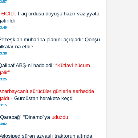
3:57
TƏCİLİ:
İraq ordusu döyüşə hazır vəziyyətə
ətirildi
3:49
Pezeşkian müharibə planını açıqladı: Qonşu
ölkələr nə etdi?
3:38
Qalibaf ABŞ-ni hədələdi:
“Kütləvi hücum
gəlir”
3:25
Azərbaycanlı sürücülər günlərlə sərhəddə
qaldı -
Gürcüstan hərəkətə keçdi
3:15
“Qarabağ” “Dinamo”ya
uduzdu
3:02
Velosiped sürən azyaşlı traktorun altında