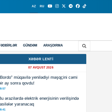
AZ
RU
TƏDBIRLƏR
GÜNDƏM
ARAŞDIRMA
XƏBƏR LENTİ
07 AVQUST 2026
“Bordo” müqavilə yenilədiyi məşqçini cəmi
bir ay sonra qovdu!
8:57
Bu ərazilərdə elektrik enerjisinin verilişində
fasilələr yaranacaq
8:41