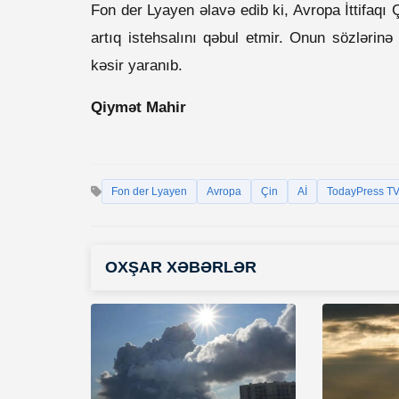
Fon der Lyayen əlavə edib ki, Avropa İttifaqı 
artıq istehsalını qəbul etmir. Onun sözlərinə 
kəsir yaranıb.
Qiymət Mahir
Fon der Lyayen
Avropa
Çin
Aİ
TodayPress T
OXŞAR XƏBƏRLƏR