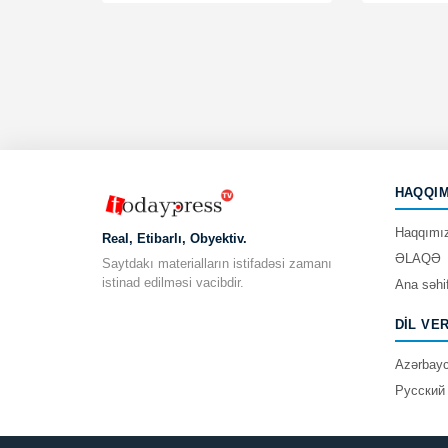
HAQQIM
Haqqımı
Real, Etibarlı, Obyektiv.
ƏLAQƏ
Saytdakı materialların istifadəsi zamanı
istinad edilməsi vacibdir.
Ana səhi
DIL VE
Azərbay
Русский