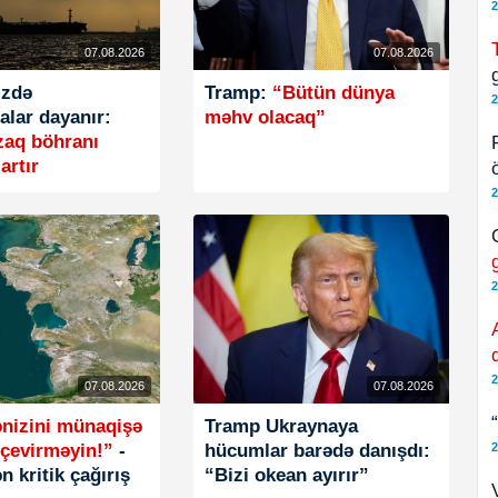
2
07.08.2026
07.08.2026
g
izdə
Tramp:
“Bütün dünya
2
lar dayanır:
məhv olacaq”
zaq böhranı
artır
2
2
2
07.08.2026
07.08.2026
ənizini münaqişə
Tramp Ukraynaya
 çevirməyin!”
-
hücumlar barədə danışdı:
2
n kritik çağırış
“Bizi okean ayırır”