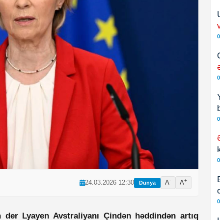
0
0
0
0
-
+
24.03.2026 12:30
A
A
Dünya
0
 der Lyayen Avstraliyanı Çindən həddindən artıq