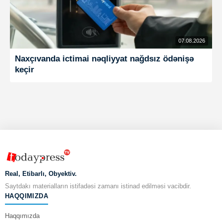
07.08.2026
Naxçıvanda ictimai nəqliyyat nağdsız ödənişə
keçir
Real, Etibarlı, Obyektiv.
Saytdakı materialların istifadəsi zamanı istinad edilməsi vacibdir.
HAQQIMIZDA
Haqqımızda