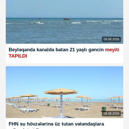
09.08.2026
Beyləqanda kanalda batan 21 yaşlı gəncin
meyiti
TAPILDI
08.08.2026
FHN su hövzələrinə üz tutan vətəndaşlara