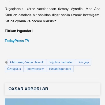
"Uşaqlarınızı körpə vaxtlarından üzməyi öyrədin. Mən Ana
Kürü on dəfələrlə bir sahildən digər sahilə üzərək keçmişəm.
Siz də öyrənə və bacara bilərsiniz".
Türkan İsgəndərli
TodayPress TV
kitabxanaçı Vüqar Həsənli
boğulma hadisələri
Kür çayı
Üzgüçülük
Todaypress.tv
Türkan İsgəndərli
OXŞAR XƏBƏRLƏR