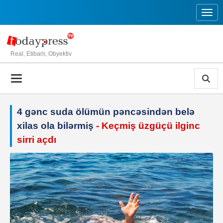
Toggl
Real, Etibarlı, Obyektiv
4 gənc suda ölümün pəncəsindən belə
xilas ola bilərmiş
- Keçmiş üzgüçü ilginc
sirri açdı