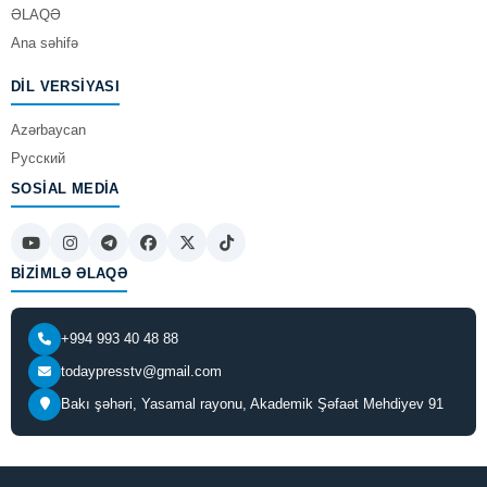
ƏLAQƏ
Ana səhifə
DIL VERSIYASI
Azərbaycan
Русский
SOSIAL MEDIA
BIZIMLƏ ƏLAQƏ
+994 993 40 48 88
todaypresstv@gmail.com
Bakı şəhəri, Yasamal rayonu, Akademik Şəfaət Mehdiyev 91