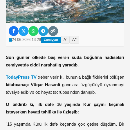
-
+
24.06.2026 13:29
A
A
Cəmiyyət
Son günlər ölkədə baş verən suda boğulma hadisələri
cəmiyyətdə ciddi narahatlıq yaradıb.
TodayPress TV
xəbər verir ki, bununla bağlı fikirlərini bölüşən
kitabxanaçı Vüqar Həsənli
gənclərə üzgüçülüyü öyrənməyi
tövsiyə edib və öz həyat təcrübəsindən danışıb.
O bildirib ki, ilk dəfə 16 yaşında Kür çayını keçmək
istəyərkən həyati təhlükə ilə üzləşib:
"16 yaşımda Kürü ilk dəfə keçəndə çox çətinə düşdüm. Bir