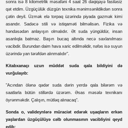
sonra isə 8 kilometrlik məsafəni 4 saat 26 dəqiqəyə fasiləsiz
qət etdim. Üzgüçülük düzgün texnika mənimsənildikdən sonra
çətin deyil. Üzmək elə torpaq üzərində piyada gəzmək kimi
asandır. Sadəcə stili və istiqaməti bilməlisən. Fizika və
həndəsədən anlayışın olmalıdır. Ət suda yüngüldür, insan
asanlıqla batmaz. Başın bucaq altında necə saxlanılması
vacibdir. Burundan daim hava xaric edilməlidir, nəfəs isə suyun
üzərində yan tərəfdən alınmalıdır".
Kitabxanaçı uzun müddət suda qala bildiyini də
vurğulayıb:
"Acından ölənə qədər suda dərin yerdə qala bilərəm və
saatlarla bütün stillərdə üzərəm. Əsas məsələ texnikanı
öyrənməkdir. Çalışın, mütləq alınacaq".
Sonda o, valideynlərə müraciət edərək uşaqların erkən
yaşlardan üzgüçülüyə cəlb olunmasının vacibliyini qeyd
edib: