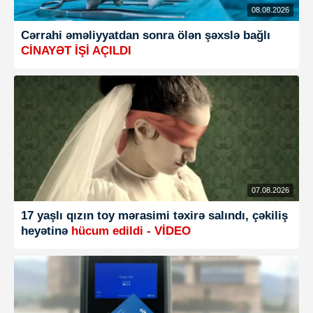
08.08.2026
Cərrahi əməliyyatdan sonra ölən şəxslə bağlı
CİNAYƏT İŞİ AÇILDI
07.08.2026
17 yaşlı qızın toy mərasimi təxirə salındı, çəkiliş
heyətinə
hücum edildi - VİDEO