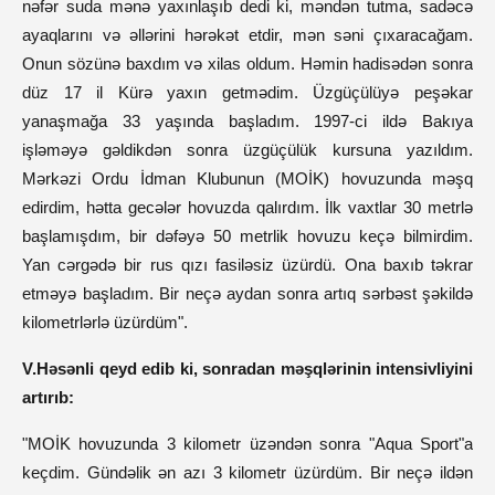
nəfər suda mənə yaxınlaşıb dedi ki, məndən tutma, sadəcə
ayaqlarını və əllərini hərəkət etdir, mən səni çıxaracağam.
Onun sözünə baxdım və xilas oldum. Həmin hadisədən sonra
düz 17 il Kürə yaxın getmədim. Üzgüçülüyə peşəkar
yanaşmağa 33 yaşında başladım. 1997-ci ildə Bakıya
işləməyə gəldikdən sonra üzgüçülük kursuna yazıldım.
Mərkəzi Ordu İdman Klubunun (MOİK) hovuzunda məşq
edirdim, hətta gecələr hovuzda qalırdım. İlk vaxtlar 30 metrlə
başlamışdım, bir dəfəyə 50 metrlik hovuzu keçə bilmirdim.
Yan cərgədə bir rus qızı fasiləsiz üzürdü. Ona baxıb təkrar
etməyə başladım. Bir neçə aydan sonra artıq sərbəst şəkildə
kilometrlərlə üzürdüm".
V.Həsənli qeyd edib ki, sonradan məşqlərinin intensivliyini
artırıb:
"MOİK hovuzunda 3 kilometr üzəndən sonra "Aqua Sport"a
keçdim. Gündəlik ən azı 3 kilometr üzürdüm. Bir neçə ildən