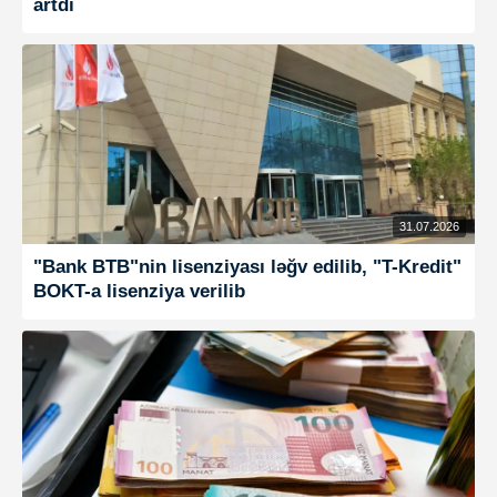
artdı
31.07.2026
"Bank BTB"nin lisenziyası ləğv edilib, "T-Kredit"
BOKT-a lisenziya verilib