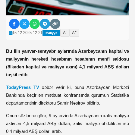
-
+
15.12.2025 12:21
A
A
Maliyyə
Bu ilin yanvar-sentyabr aylarında Azərbaycanın kapital və
maliyyənin hərəkəti hesabının hesabının mənfi saldosu
(ölkədən kapital və maliyyə axını) 4,1 milyard ABŞ dolları
təşkil edib.
TodayPress TV
xəbər verir ki, bunu Azərbaycan Mərkəzi
Bankında keçirilən mətbuat konfransında qurumun Statistika
departamentinin direktoru Samir Nəsirov bildirib.
Onun sözlərinə görə, 9 ay ərzində Azərbaycanın xalis maliyyə
aktivləri 4,5 milyard ABŞ dolları, xalis maliyyə öhdəlikləri isə
0,4 milyard ABŞ dolları artıb.