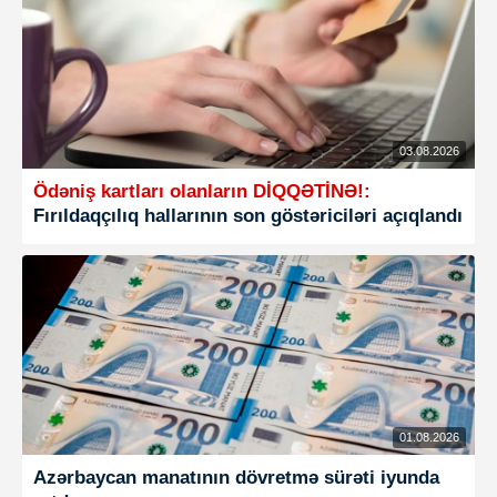
03.08.2026
Ödəniş kartları olanların DİQQƏTİNƏ!:
Fırıldaqçılıq hallarının son göstəriciləri açıqlandı
01.08.2026
Azərbaycan manatının dövretmə sürəti iyunda