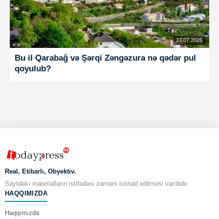
27.07.2026
Bu il Qarabağ və Şərqi Zəngəzura nə qədər pul
qoyulub?
Real, Etibarlı, Obyektiv.
Saytdakı materialların istifadəsi zamanı istinad edilməsi vacibdir.
HAQQIMIZDA
Haqqımızda