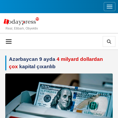
Toggl
Real, Etibarlı, Obyektiv
Azərbaycan 9 ayda
4 milyard dollardan
çox
kapital çıxarılıb