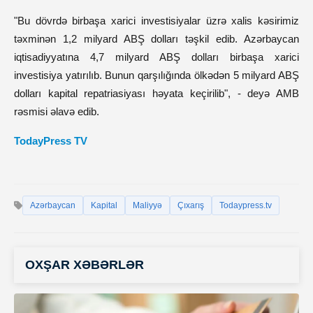
"Bu dövrdə birbaşa xarici investisiyalar üzrə xalis kəsirimiz
təxminən 1,2 milyard ABŞ dolları təşkil edib. Azərbaycan
iqtisadiyyatına 4,7 milyard ABŞ dolları birbaşa xarici
investisiya yatırılıb. Bunun qarşılığında ölkədən 5 milyard ABŞ
dolları kapital repatriasiyası həyata keçirilib", - deyə AMB
rəsmisi əlavə edib.
TodayPress TV
Azərbaycan
Kapital
Maliyyə
Çıxarış
Todaypress.tv
OXŞAR XƏBƏRLƏR