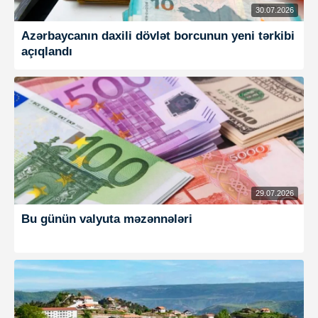
30.07.2026
Azərbaycanın daxili dövlət borcunun yeni tərkibi
açıqlandı
29.07.2026
Bu günün valyuta məzənnələri