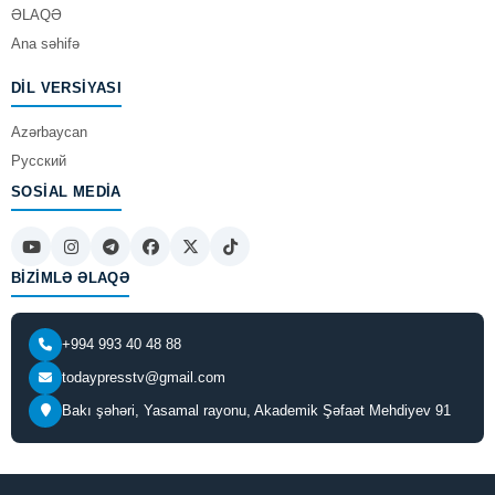
ƏLAQƏ
Ana səhifə
DIL VERSIYASI
Azərbaycan
Русский
SOSIAL MEDIA
BIZIMLƏ ƏLAQƏ
+994 993 40 48 88
todaypresstv@gmail.com
Bakı şəhəri, Yasamal rayonu, Akademik Şəfaət Mehdiyev 91