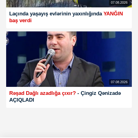
07.08.2026
Laçında yaşayış evlərinin yaxınlığında
YANĞIN
baş verdi
07.08.2026
Rəşad Dağlı azadlığa çıxır?
- Çingiz Qənizadə
AÇIQLADI