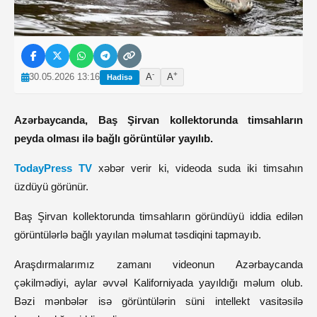
-
+
30.05.2026 13:16
A
A
Hadisə
Azərbaycanda, Baş Şirvan kollektorunda timsahların
peyda olması ilə bağlı görüntülər yayılıb.
TodayPress TV
xəbər verir ki, videoda suda iki timsahın
üzdüyü görünür.
Baş Şirvan kollektorunda timsahların göründüyü iddia edilən
görüntülərlə bağlı yayılan məlumat təsdiqini tapmayıb.
Araşdırmalarımız zamanı videonun Azərbaycanda
çəkilmədiyi, aylar əvvəl Kaliforniyada yayıldığı məlum olub.
Bəzi mənbələr isə görüntülərin süni intellekt vasitəsilə