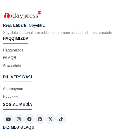
Real, Etibarlı, Obyektiv.
Saytdakı materialların istifadəsi zamanı istinad edilməsi vacibdir.
HAQQIMIZDA
Haqqımızda
ƏLAQƏ
Ana səhifə
DIL VERSIYASI
Azərbaycan
Русский
SOSIAL MEDIA
BIZIMLƏ ƏLAQƏ