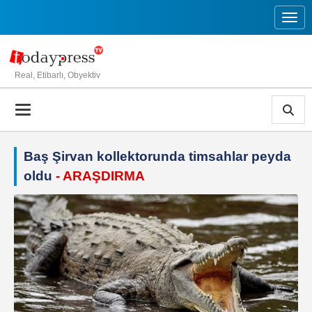
Toggl
Real, Etibarlı, Obyektiv
Baş Şirvan kollektorunda timsahlar peyda
oldu
- ARAŞDIRMA