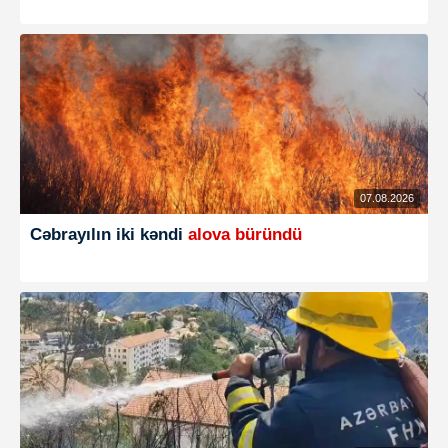
07.08.2026
Cəbrayılın iki kəndi
alova büründü