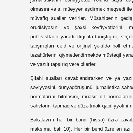
olmasını və s. müəyyənləşdirmək məqsədi ilə 
müvafiq suallar verirlər. Müsahibənin gedi
erudisiyasını və şəxsi keyfiyyətlərini, 
publisistlərin yaradıcılığı ilə tanışlığını, se
tapşırıqları cəld və orijinal şəkildə həll et
təzahürlərini qiymətləndirməkdə müstəqil yarad
və yazılı tapşırıq verə bilərlər.
Şifahi sualları cavablandırarkən və ya yazılı
səviyyəsini, dünyagörüşünü, jurnalistika sahəsin
normalarını bilməsini, müasir dil normaların
səhvlərini tapmaq və düzəltmək qabiliyyətini n
Bakalavrın hər bir bənd (hissə) üzrə cavab
maksimal bal: 10). Hər bir bənd üzrə ən azı 