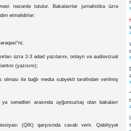
məsi nəzərdə tutulur. Bakalavrlar jurnalistika üzrə
1
dim etməlidirlər:
1
ərəqəsi"ni;
nrları üzrə 2-3 ədəd yazılarını, onlayn və audiovizual
1
antını (yazısını);
s olması ilə bağlı media subyekti tərəfindən verilmiş
1
ya sənədləri arasında uyğunsuzluq olan bakalavr
1
ssiyası (QİK) qarşısında cavab verir. Qabiliyyət