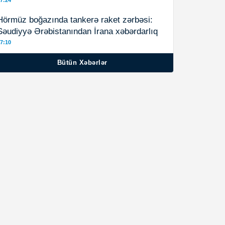
7:24
Hörmüz boğazında tankerə raket zərbəsi:
Səudiyyə Ərəbistanından İrana xəbərdarlıq
7:10
Bütün Xəbərlər