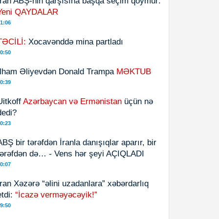
İran ABŞ-nin qarşısına başqa seçim qoymur:
Yeni QAYDALAR
1:06
TƏCİLİ:
Xocavənddə mina partladı
0:50
İlham Əliyevdən Donald Trampa
MƏKTUB
0:39
Uitkoff
Azərbaycan və Ermənistan
üçün nə
dedi?
0:23
ABŞ bir tərəfdən İranla danışıqlar aparır, bir
tərəfdən də… - Vens hər şeyi AÇIQLADI
0:07
İran Xəzərə “əlini uzadanlara” xəbərdarlıq
etdi:
“İcazə verməyəcəyik!”
9:50