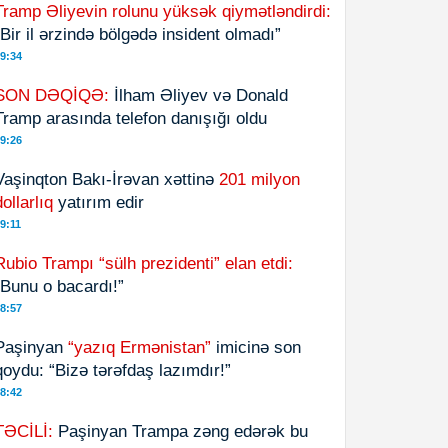
Tramp Əliyevin rolunu yüksək qiymətləndirdi:
“Bir il ərzində bölgədə insident olmadı”
9:34
SON DƏQİQƏ:
İlham Əliyev və Donald
Tramp arasında telefon danışığı oldu
9:26
Vaşinqton Bakı-İrəvan xəttinə
201 milyon
dollarlıq
yatırım edir
9:11
Rubio Trampı “sülh prezidenti” elan etdi:
“Bunu o bacardı!”
8:57
Paşinyan
“yazıq Ermənistan”
imicinə son
qoydu: “Bizə tərəfdaş lazımdır!”
8:42
TƏCİLİ:
Paşinyan Trampa zəng edərək bu