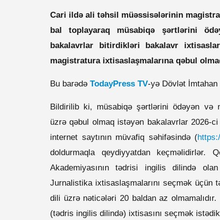
Cari ildə ali təhsil müəssisələrinin magist
bal toplayaraq müsabiqə şərtlərini öd
bakalavrlar bitirdikləri bakalavr ixtisasl
magistratura ixtisaslaşmalarına qəbul olma
Bu barədə
TodayPress TV
-yə Dövlət İmtahan
Bildirilib ki, müsabiqə şərtlərini ödəyən və 
üzrə qəbul olmaq istəyən bakalavrlar 2026-ci
internet saytının müvafiq səhifəsində (
https:
doldurmaqla qeydiyyatdan keçməlidirlər.
Akademiyasının tədrisi ingilis dilində ola
Jurnalistika ixtisaslaşmalarını seçmək üçün 
dili üzrə nəticələri 20 baldan az olmamalıdır
(tədris ingilis dilində) ixtisasını seçmək istədikl