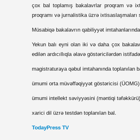
çox bal toplamış bakalavrlar proqram və ix
proqramı və jurnalistika üzrə ixtisaslaşmalar
Müsabiqə bakalavrın qabiliyyət imtahanlarında 
Yekun balı eyni olan iki və daha çox bakalav
edilən ardıcıllıqla əlavə göstəricilərdən istifadə 
magistraturaya qəbul imtahanında toplanılan b
ümumi orta müvəffəqiyyət göstəricisi (ÜOMG)
ümumi intellekt səviyyəsini (məntiqi təfəkkürü
xarici dil üzrə testdən toplanılan bal.
TodayPress TV