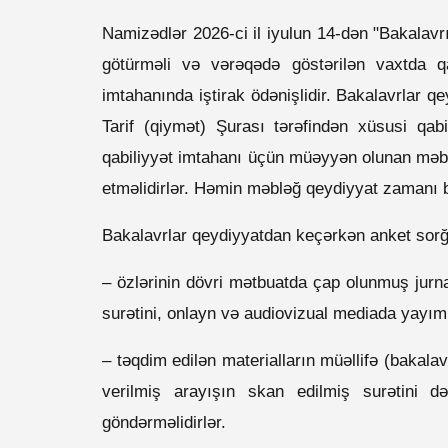
Namizədlər 2026-ci il iyulun 14-dən "Bakalavrı
götürməli və vərəqədə göstərilən vaxtda qab
imtahanında iştirak ödənişlidir. Bakalavrlar
Tarif (qiymət) Şurası tərəfindən xüsusi qabi
qabiliyyət imtahanı üçün müəyyən olunan məbl
etməlidirlər. Həmin məbləğ qeydiyyat zamanı ba
Bakalavrlar qeydiyyatdan keçərkən anket sor
– özlərinin dövri mətbuatda çap olunmuş jurnal
surətini, onlayn və audiovizual mediada yayımla
– təqdim edilən materialların müəllifə (bakala
verilmiş arayışın skan edilmiş surətini 
göndərməlidirlər.