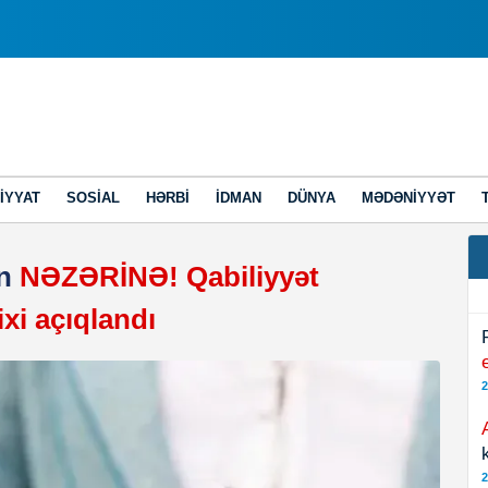
IYYAT
SOSIAL
HƏRBI
İDMAN
DÜNYA
MƏDƏNIYYƏT
in
NƏZƏRİNƏ! Qabiliyyət
xi açıqlandı
2
2