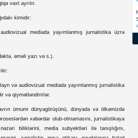
1
qə vaxt ayrılır.
ıdakı kimidir:
1
audiovizual mediada yayımlanmış jurnalistika üzrə
daktə, əməli yazı və s.).
lir:
nlayn və audiovizual mediada yayımlanmış jurnalistika
ir və qiymətləndirirlər.
lavrın ümumi dünyagörüşünü, dünyada və ölkəmizdə
proseslərdən xəbərdar olub-olmamasını, jurnalistikaya
əzəri biliklərini, media subyektləri ilə tanışlığını,
məsini, jurnalistin peşə etikası qaydalarına bələd