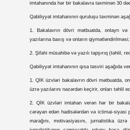
imtahanında hər bir bakalavra təxminən 30 dəqi
Qabiliyyət imtahanının quruluşu təxminən aşağ
1. Bakalavrın dövri mətbuatda, onlayn və 
yazılarına baxış və onların qiymətləndirilməsi;
2. Şifahi müsahibə və yazılı tapşırıq (təhlil, re
Qabiliyyət imtahanının qısa təsviri aşağıda veri
1. QİK üzvləri bakalavrın dövri mətbuatda, o
üzrə yazılarını nəzərdən keçirir, onları təhlil ed
2. QİK üzvləri imtahan verən hər bir baka
cərəyan edən hadisələrdən və ictimai-siyasi 
marağını, motivasiyasını, jurnalistika üzrə n
jurnalistikanın cəmiyyətdə rolunu başa düş