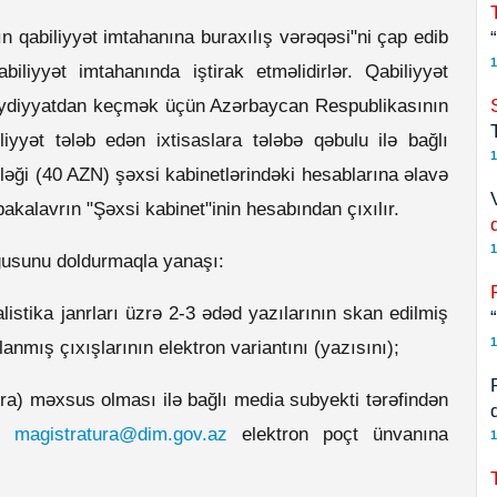
n qabiliyyət imtahanına buraxılış vərəqəsi"ni çap edib
1
iliyyət imtahanında iştirak etməlidirlər. Qabiliyyət
 qeydiyyatdan keçmək üçün Azərbaycan Respublikasının
liyyət tələb edən ixtisaslara tələbə qəbulu ilə bağlı
1
əği (40 AZN) şəxsi kabinetlərindəki hesablarına əlavə
kalavrın "Şəxsi kabinet"inin hesabından çıxılır.
1
ğusunu doldurmaqla yanaşı:
istika janrları üzrə 2-3 ədəd yazılarının skan edilmiş
1
nmış çıxışlarının elektron variantını (yazısını);
vra) məxsus olması ilə bağlı media subyekti tərəfindən
də
magistratura@dim.gov.az
elektron poçt ünvanına
1