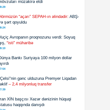
mövzuları müzakirə etdi
8:29
Hörmüzün “açarı” SEPAH-ın əlindədir:
ABŞ-
yə şərt qoyuldu
8:24
Vuçiç Avropanın proqnozunu verdi: Soyuq
qış,
“isti” müharibə
8:10
Dünya Bankı Suriyaya 100 milyon dollar
ayırdı
7:54
“Çelsi”nin gənc ulduzuna Premyer Liqadan
təklif
– 2,4 milyonluq transfer
7:39
İran XİN başçısı Xəzər dənizinin hüquqi
statusu haqqında danışdı