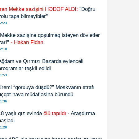
İran Məkkə sazişini HƏDƏF ALDI:
"Doğru
yolu tapa bilməyiblər"
2:23
"Məkkə sazişinə qoşulmaq istəyən dövlətlər
var!"
- Hakan Fidan
2:10
Ağdam və Qırmızı Bazarda əyləncəli
proqramlar təşkil edildi
1:53
Kreml “qorxuya düşdü?” Moskvanın ətrafı
üçqat hava müdafiəsinə büründü
1:36
18 yaşlı qız evində
ölü tapıldı
- Araşdırma
başladı
1:20