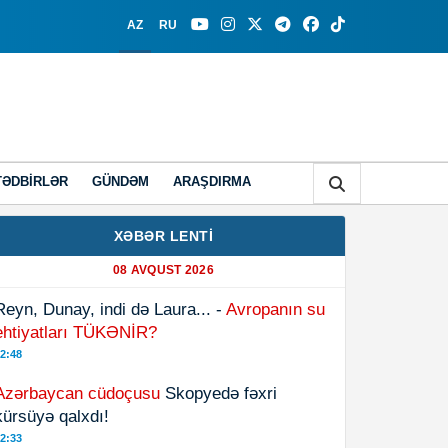
AZ
RU
TƏDBIRLƏR
GÜNDƏM
ARAŞDIRMA
XƏBƏR LENTİ
08 AVQUST 2026
Reyn, Dunay, indi də Laura... -
Avropanın su
ehtiyatları TÜKƏNİR?
2:48
Azərbaycan cüdoçusu
Skopyedə fəxri
kürsüyə qalxdı!
2:33