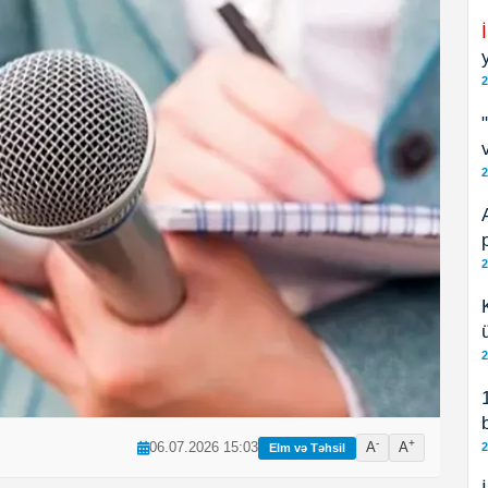
2
2
2
2
-
+
06.07.2026 15:03
A
A
2
Elm və Təhsil