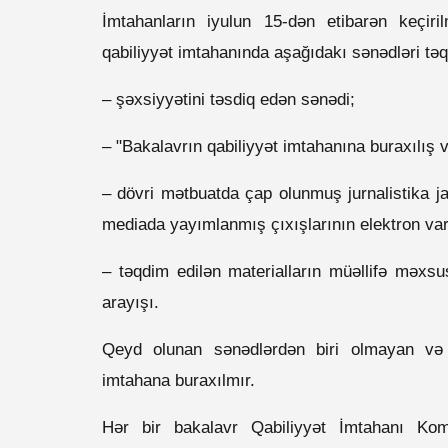
İmtahanların iyulun 15-dən etibarən keçiril
qabiliyyət imtahanında aşağıdakı sənədləri təq
– şəxsiyyətini təsdiq edən sənədi;
– "Bakalavrın qabiliyyət imtahanına buraxılış v
– dövri mətbuatda çap olunmuş jurnalistika ja
mediada yayımlanmış çıxışlarının elektron vari
– təqdim edilən materialların müəllifə məxsu
arayışı.
Qeyd olunan sənədlərdən biri olmayan və 
imtahana buraxılmır.
Hər bir bakalavr Qabiliyyət İmtahanı Komi