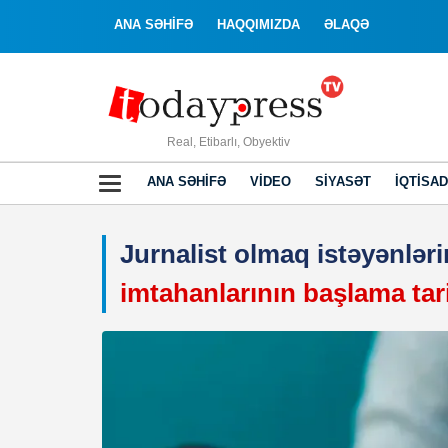
ANA SƏHİFƏ
HAQQIMIZDA
ƏLAQƏ
Real, Etibarlı, Obyektiv
ANA SƏHIFƏ
VIDEO
SIYASƏT
İQTISAD
Jurnalist olmaq istəyənlər
imtahanlarının başlama tari