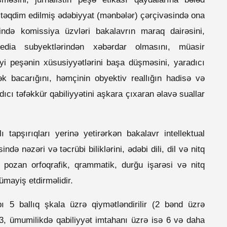
təqdim edilmiş ədəbiyyat (mənbələr) çərçivəsində ona
şində komissiya üzvləri bakalavrın maraq dairəsini,
media subyektlərindən xəbərdar olmasını, müasir
çdiyi peşənin xüsusiyyətlərini başa düşməsini, yaradıcı
mək bacarığını, həmçinin obyektiv reallığın hadisə və
ıcı təfəkkür qabiliyyətini aşkara çıxaran əlavə suallar
 tapşırıqları yerinə yetirərkən bakalavr intellektual
də nəzəri və təcrübi biliklərini, ədəbi dili, dil və nitq
ı pozan orfoqrafik, qrammatik, durğu işarəsi və nitq
ümayiş etdirməlidir.
ı 5 ballıq şkala üzrə qiymətləndirilir (2 bənd üzrə
3, ümumilikdə qabiliyyət imtahanı üzrə isə 6 və daha