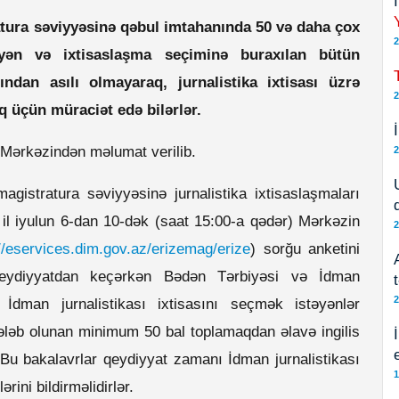
ratura səviyyəsinə qəbul imtahanında 50 və daha çox
2
əyən və ixtisaslaşma seçiminə buraxılan bütün
arından asılı olmayaraq, jurnalistika ixtisası üzrə
2
q üçün müraciət edə bilərlər.
 Mərkəzindən məlumat verilib.
2
magistratura səviyyəsinə jurnalistika ixtisaslaşmaları
 il iyulun 6-dan 10-dək (saat 15:00-a qədər) Mərkəzin
2
//eservices.dim.gov.az/erizemag/erize
) sorğu anketini
 Qeydiyyatdan keçərkən Bədən Tərbiyəsi və İdman
2
n İdman jurnalistikası ixtisasını seçmək istəyənlər
tələb olunan minimum 50 bal toplamaqdan əlavə ingilis
. Bu bakalavrlar qeydiyyat zamanı İdman jurnalistikası
1
ərini bildirməlidirlər.