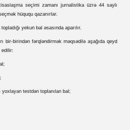
tisaslaşma seçimi zamanı jurnalistika üzrə 44 saylı
ı seçmək hüququ qazanırlar.
topladığı yekun bal əsasında aparılır.
rı bir-birindən fərqləndirmək məqsədilə aşağıda qeyd
edilir:
al;
;
) yoxlayan testdən toplanılan bal;