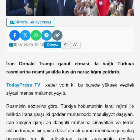
Читать на русском
-
+
08.07.2026 10:10
A
A
Dünya
İran Donald Trampı qəbul etməsi ilə bağlı Türkiyə
rəsmilərinə rəsmi şəkildə kəskin narazılığını çatdırıb.
TodayPress TV
xəbər verir ki, bu barədə yüksək vəzifəli
siyasi mənbə məlumat yayıb.
Rəsminin sözlərinə görə, Türkiyə hökumətinin İsrail rejimi ilə
birlikdə İrana qarşı iki qəddar müharibədə məsuliyyət daşıyan,
İran xalqına qarşı ən dəhşətli müharibə cinayətləri və terror
aktları törədən bir şəxsi dəvət etmək qərarı mehriban qonşuluq
prinsipləri və iki müsəlman xalqı arasındakı dostluq