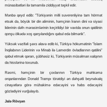
münasibətləri ilə tamamilə ziddiyyət təşkil edir.
Mənbə qeyd edib: "Türkiyənin milli suverenliyinə tam hörmət
etsək də, böyük bir din aliminin, həmçinin İranın dini və siyasi
liderinin dəfn mərasimlərinin keçirildiyi bir vaxtda onun qatilinin
qonşu ölkədə xoş qarşılandığını qəbul edə bilmərik".
Yüksək vəzifəli şəxs əlavə edib ki, Türkiyə hökumətinin "İslam
İnqilabının Liderinin və Minab ilə Lamerdin övladlarının qatilini"
qəbul etmək qərarı, şübhəsiz ki, Türkiyənin müsəlman xalqının
da hisslərinə toxunub.
Rəsmi, həmçinin bir çoxlarının Türkiyə məhkəmə
orqanlarından Donald Trampı törətdiyi ən dəhşətli beynəlxalq
cinayətlərə görə mühakimə edəcəyini və həbs edəcəyini
gözlədiyini vurğulayıb.
Jalə Rövşən