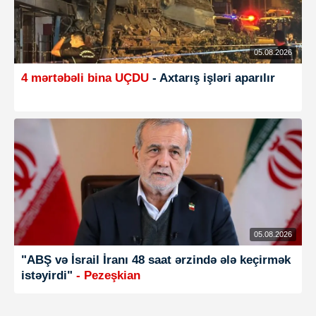
05.08.2026
4 mərtəbəli bina UÇDU
- Axtarış işləri aparılır
05.08.2026
"ABŞ və İsrail İranı 48 saat ərzində ələ keçirmək
istəyirdi"
- Pezeşkian