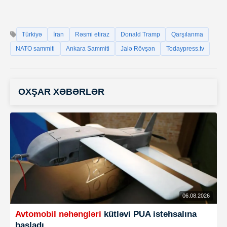
Türkiyə
İran
Rəsmi etiraz
Donald Tramp
Qarşılanma
NATO sammiti
Ankara Sammiti
Jalə Rövşən
Todaypress.tv
OXŞAR XƏBƏRLƏR
06.08.2026
Avtomobil nəhəngləri
kütləvi PUA istehsalına
başladı