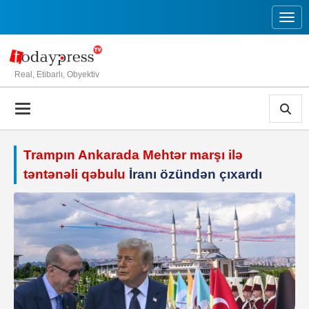
Toggl
Real, Etibarlı, Obyektiv
Trampın Ankarada Mehtər marşı ilə
təntənəli qəbulu
İranı özündən çıxardı