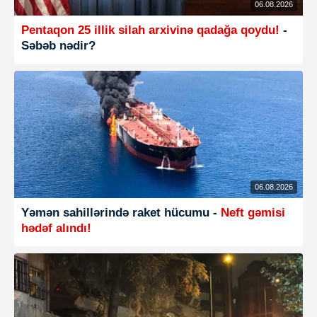
06.08.2026
Pentaqon 25 illik silah arxivinə qadağa qoydu!
-
Səbəb nədir?
06.08.2026
Yəmən sahillərində raket hücumu -
Neft gəmisi
hədəf alındı!