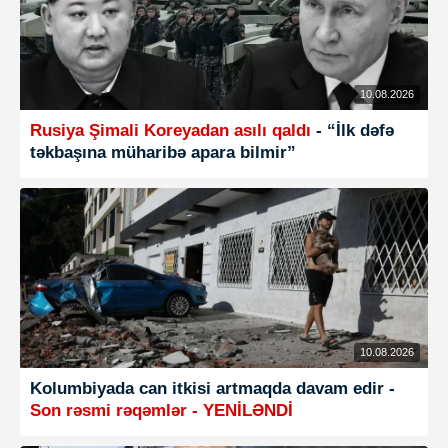
10.08.2026
Rusiya Şimali Koreyadan asılı qaldı
- “İlk dəfə
təkbaşına müharibə apara bilmir”
10.08.2026
Kolumbiyada can itkisi artmaqda davam edir -
Son rəsmi rəqəmlər - YENİLƏNDİ