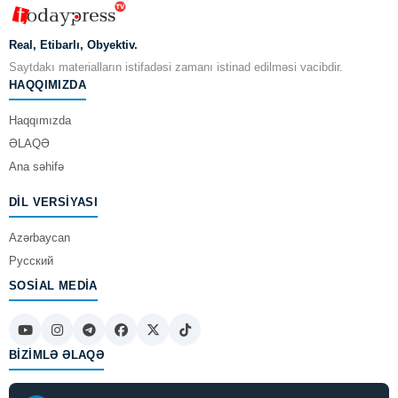
Real, Etibarlı, Obyektiv.
Saytdakı materialların istifadəsi zamanı istinad edilməsi vacibdir.
HAQQIMIZDA
Haqqımızda
ƏLAQƏ
Ana səhifə
DIL VERSIYASI
Azərbaycan
Русский
SOSIAL MEDIA
BIZIMLƏ ƏLAQƏ