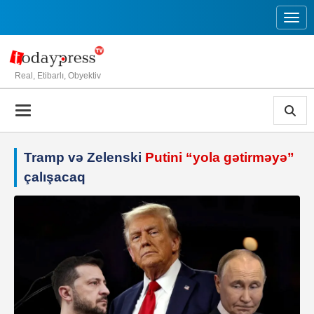
Toggl
Real, Etibarlı, Obyektiv
Tramp və Zelenski
Putini “yola gətirməyə”
çalışacaq