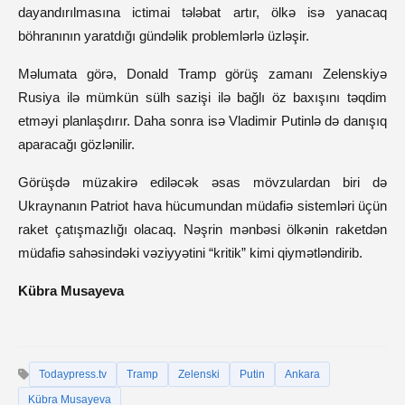
dayandırılmasına ictimai tələbat artır, ölkə isə yanacaq
böhranının yaratdığı gündəlik problemlərlə üzləşir.
Məlumata görə, Donald Tramp görüş zamanı Zelenskiyə
Rusiya ilə mümkün sülh sazişi ilə bağlı öz baxışını təqdim
etməyi planlaşdırır. Daha sonra isə Vladimir Putinlə də danışıq
aparacağı gözlənilir.
Görüşdə müzakirə ediləcək əsas mövzulardan biri də
Ukraynanın Patriot hava hücumundan müdafiə sistemləri üçün
raket çatışmazlığı olacaq. Nəşrin mənbəsi ölkənin raketdən
müdafiə sahəsindəki vəziyyətini “kritik” kimi qiymətləndirib.
Kübra Musayeva
Todaypress.tv
Tramp
Zelenski
Putin
Ankara
Kübra Musayeva