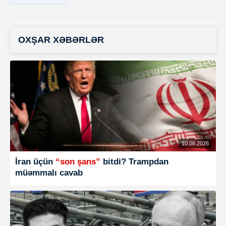
OXŞAR XƏBƏRLƏR
10.08.2026
İran üçün
“son şans”
bitdi? Trampdan
müəmmalı cavab