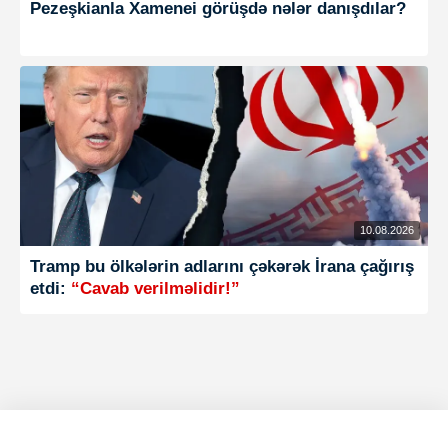
Pezeşkianla Xamenei görüşdə nələr danışdılar?
10.08.2026
Tramp bu ölkələrin adlarını çəkərək İrana çağırış
etdi:
“Cavab verilməlidir!”