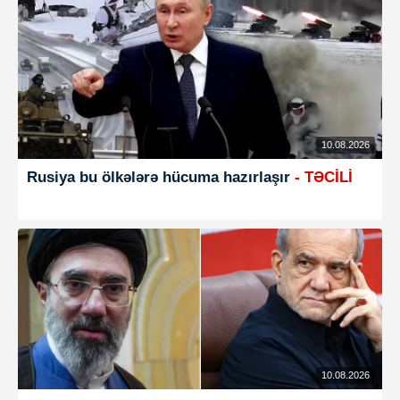
10.08.2026
Rusiya bu ölkələrə hücuma hazırlaşır
- TƏCİLİ
10.08.2026