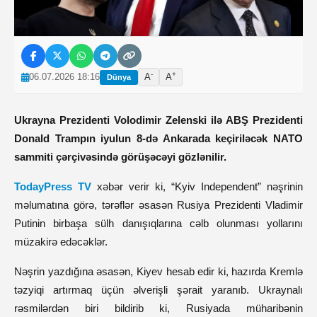
-
+
06.07.2026 18:16
A
A
Dünya
Ukrayna Prezidenti Volodimir Zelenski ilə ABŞ Prezidenti
Donald Trampın iyulun 8-də Ankarada keçiriləcək NATO
sammiti çərçivəsində görüşəcəyi gözlənilir.
TodayPress TV
xəbər verir ki, “Kyiv Independent” nəşrinin
məlumatına görə, tərəflər əsasən Rusiya Prezidenti Vladimir
Putinin birbaşa sülh danışıqlarına cəlb olunması yollarını
müzakirə edəcəklər.
Nəşrin yazdığına əsasən, Kiyev hesab edir ki, hazırda Kremlə
təzyiqi artırmaq üçün əlverişli şərait yaranıb. Ukraynalı
rəsmilərdən biri bildirib ki, Rusiyada müharibənin