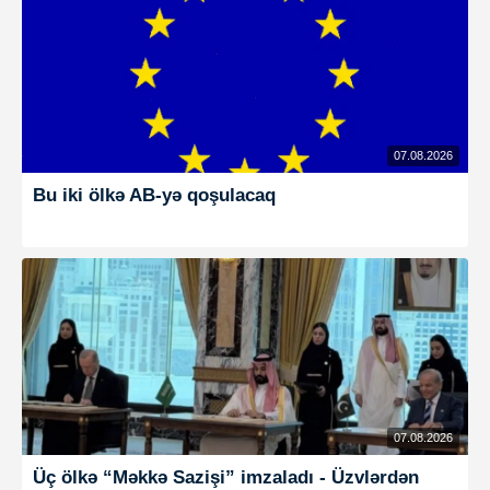
07.08.2026
Bu iki ölkə AB-yə qoşulacaq
07.08.2026
Üç ölkə “Məkkə Sazişi” imzaladı - Üzvlərdən