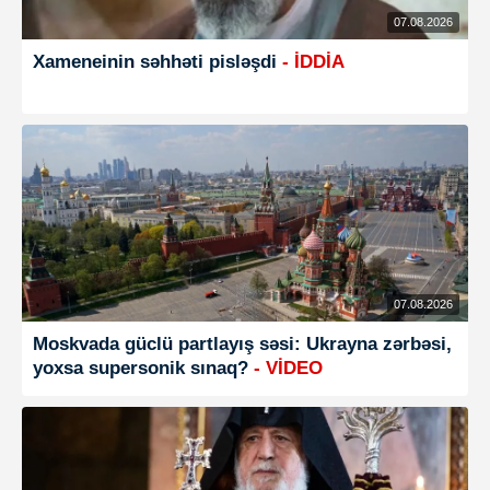
07.08.2026
Xameneinin səhhəti pisləşdi
- İDDİA
07.08.2026
Moskvada güclü partlayış səsi: Ukrayna zərbəsi,
yoxsa supersonik sınaq?
- VİDEO