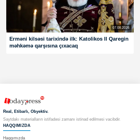
07.08.2026
Erməni kilsəsi tarixində ilk: Katolikos II Qaregin
məhkəmə qarşısına çıxacaq
Real, Etibarlı, Obyektiv.
Saytdakı materialların istifadəsi zamanı istinad edilməsi vacibdir.
HAQQIMIZDA
Haqqımızda