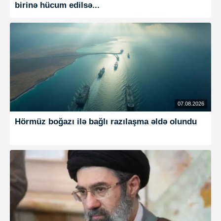
birinə hücum edilsə...
07.08.2026
Hörmüz boğazı ilə bağlı razılaşma əldə olundu