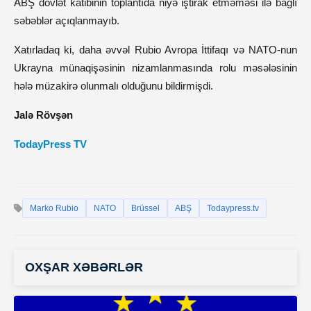
ABŞ dövlət katibinin toplantıda niyə iştirak etməməsi ilə bağlı
səbəblər açıqlanmayıb.
Xatırladaq ki, daha əvvəl Rubio Avropa İttifaqı və NATO-nun
Ukrayna münaqişəsinin nizamlanmasında rolu məsələsinin
hələ müzakirə olunmalı olduğunu bildirmişdi.
Jalə Rövşən
TodayPress TV
Marko Rubio
NATO
Brüssel
ABŞ
Todaypress.tv
OXŞAR XƏBƏRLƏR