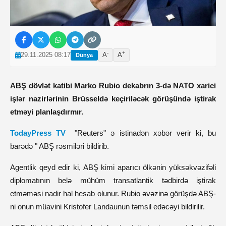
-
+
29.11.2025 08:17
A
A
Dünya
ABŞ dövlət katibi Marko Rubio dekabrın 3-də NATO xarici
işlər nazirlərinin Brüsseldə keçiriləcək görüşündə iştirak
etməyi planlaşdırmır.
TodayPress TV
"Reuters" ə istinadən xəbər verir ki, bu
barədə " ABŞ rəsmiləri bildirib.
Agentlik qeyd edir ki, ABŞ kimi aparıcı ölkənin yüksəkvəzifəli
diplomatının belə mühüm transatlantik tədbirdə iştirak
etməməsi nadir hal hesab olunur. Rubio əvəzinə görüşdə ABŞ-
ni onun müavini Kristofer Landaunun təmsil edəcəyi bildirilir.