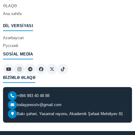
ƏLAQƏ
Ana səhifə
DIL VERSIYASI
Azərbaycan
Русский
SOSIAL MEDIA
BIZIMLƏ ƏLAQƏ
+994 993 40 48 88
todaypresstv@gmail.com
Bakı şəhəri, Yasamal rayonu, Akademik Şəfaət Mehdiyev 91