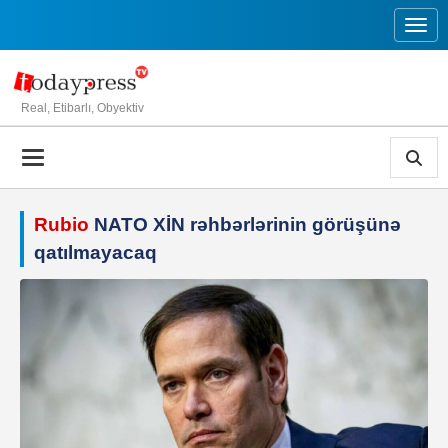
Toggl
Real, Etibarlı, Obyektiv
Rubio
NATO XİN rəhbərlərinin görüşünə
qatılmayacaq