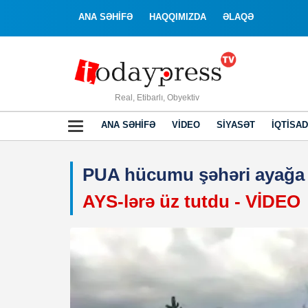
ANA SƏHİFƏ
HAQQIMIZDA
ƏLAQƏ
Real, Etibarlı, Obyektiv
ANA SƏHIFƏ
VIDEO
SIYASƏT
İQTISAD
PUA hücumu şəhəri ayağa 
AYS-lərə üz tutdu - VİDEO