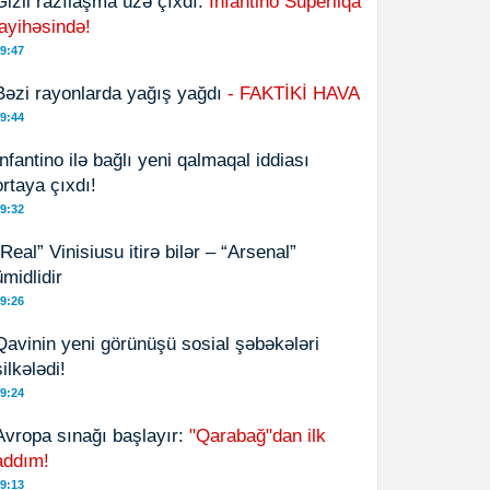
Gizli razılaşma üzə çıxdı:
İnfantino Superliqa
layihəsində!
9:47
Bəzi rayonlarda yağış yağdı
- FAKTİKİ HAVA
9:44
İnfantino ilə bağlı yeni qalmaqal iddiası
ortaya çıxdı!
9:32
“Real” Vinisiusu itirə bilər – “Arsenal”
ümidlidir
9:26
Qavinin yeni görünüşü sosial şəbəkələri
silkələdi!
9:24
Avropa sınağı başlayır:
"Qarabağ"dan ilk
addım!
9:13