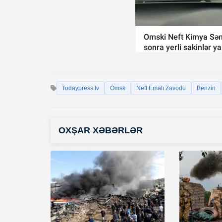
Todaypress.tv
Omsk
Neft Emalı Zavodu
Benzin
OXŞAR XƏBƏRLƏR