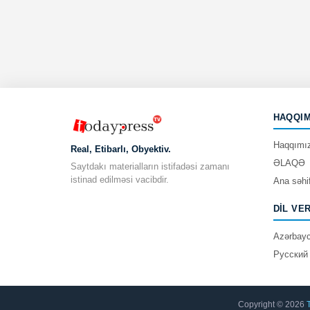
HAQQIM
Haqqımı
Real, Etibarlı, Obyektiv.
ƏLAQƏ
Saytdakı materialların istifadəsi zamanı
istinad edilməsi vacibdir.
Ana səhi
DIL VE
Azərbay
Русский
Copyright © 2026