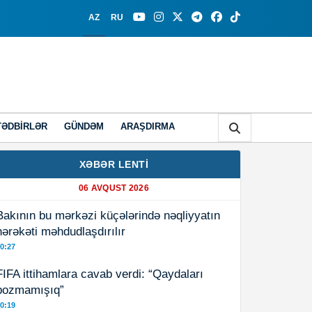
AZ
RU
TƏDBIRLƏR
GÜNDƏM
ARAŞDIRMA
XƏBƏR LENTİ
06 AVQUST 2026
Bakının bu mərkəzi küçələrində nəqliyyatın
hərəkəti məhdudlaşdırılır
0:27
FIFA ittihamlara cavab verdi: “Qaydaları
pozmamışıq”
0:19