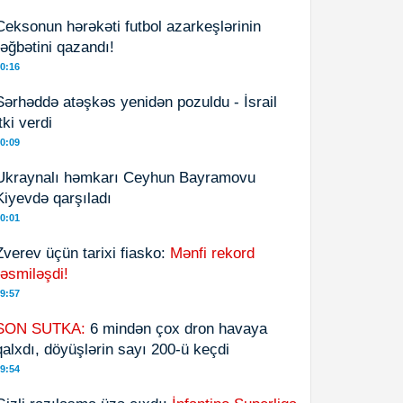
Ceksonun hərəkəti futbol azarkeşlərinin
rəğbətini qazandı!
0:16
Sərhəddə atəşkəs yenidən pozuldu - İsrail
itki verdi
0:09
Ukraynalı həmkarı Ceyhun Bayramovu
Kiyevdə qarşıladı
0:01
Zverev üçün tarixi fiasko:
Mənfi rekord
rəsmiləşdi!
9:57
SON SUTKA:
6 mindən çox dron havaya
qalxdı, döyüşlərin sayı 200-ü keçdi
9:54