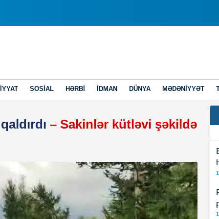
IYYAT
SOSIAL
HƏRBI
İDMAN
DÜNYA
MƏDƏNIYYƏT
qaldırdı
– Sakinlər kütləvi şəkildə
1
1