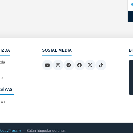
0
IZDA
SOSIAL MEDIA
B
zda
fə
RSIYASI
can
TodayPress.tv
— Bütün hüquqlar qorunur.