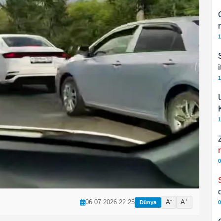
1
1
1
0
-
+
06.07.2026 22:25
A
A
Dünya
0