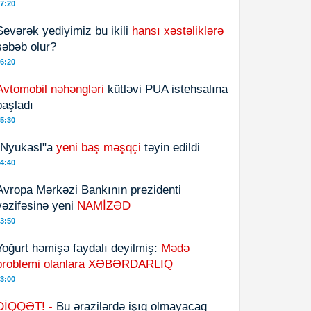
7:20
Sevərək yediyimiz bu ikili
hansı xəstəliklərə
səbəb olur?
6:20
Avtomobil nəhəngləri
kütləvi PUA istehsalına
başladı
5:30
"Nyukasl"a
yeni baş məşqçi
təyin edildi
4:40
Avropa Mərkəzi Bankının prezidenti
vəzifəsinə yeni
NAMİZƏD
3:50
Yoğurt həmişə faydalı deyilmiş:
Mədə
problemi olanlara XƏBƏRDARLIQ
3:00
DİQQƏT! -
Bu ərazilərdə işıq olmayacaq