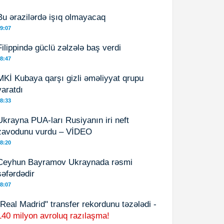
Bu ərazilərdə işıq olmayacaq
9:07
Filippində güclü zəlzələ baş verdi
8:47
MKİ Kubaya qarşı gizli əməliyyat qrupu
yaratdı
8:33
Ukrayna PUA-ları Rusiyanın iri neft
zavodunu vurdu – VİDEO
8:20
Ceyhun Bayramov Ukraynada rəsmi
səfərdədir
8:07
"Real Madrid" transfer rekordunu təzələdi -
140 milyon avroluq razılaşma!