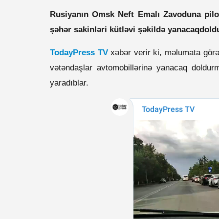
Rusiyanın Omsk Neft Emalı Zavoduna pilo
şəhər sakinləri kütləvi şəkildə yanacaqdol
TodayPress TV
xəbər verir ki, məlumata görə
vətəndaşlar avtomobillərinə yanacaq doldu
yaradıblar.