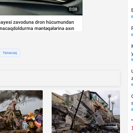
0
0
Yanacaq
0
0
0