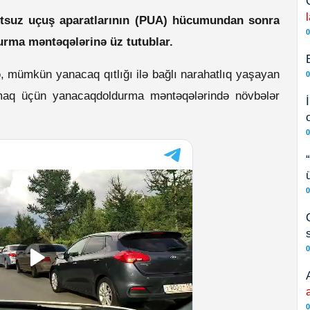
tsuz uçuş aparatlarının (PUA) hücumundan sonra
0
durma məntəqələrinə üz tutublar.
, mümkün yanacaq qıtlığı ilə bağlı narahatlıq yaşayan
0
rmaq üçün yanacaqdoldurma məntəqələrində növbələr
0
0
0
0