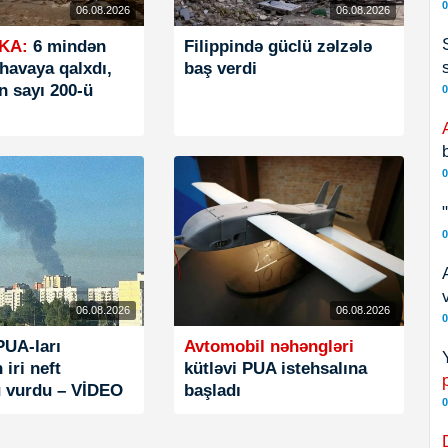
0
06.08.2026
06.08.2026
KA:
6 mindən
Filippində güclü zəlzələ
havaya qalxdı,
baş verdi
n sayı 200-ü
0
0
0
06.08.2026
06.08.2026
0
PUA-ları
Avtomobil nəhəngləri
 iri neft
kütləvi PUA istehsalına
 vurdu – VİDEO
başladı
0