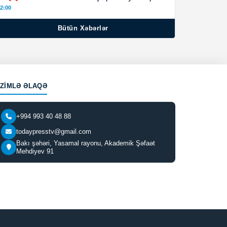
2:00
Bütün Xəbərlər
IZIMLƏ ƏLAQƏ
+994 993 40 48 88
todaypresstv@gmail.com
Bakı şəhəri, Yasamal rayonu, Akademik Şəfaət
Mehdiyev 91