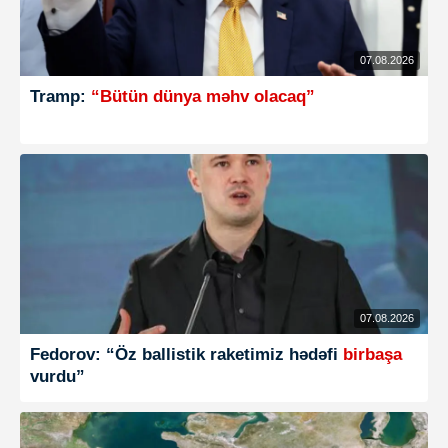
07.08.2026
Tramp:
“Bütün dünya məhv olacaq”
07.08.2026
Fedorov: “Öz ballistik raketimiz hədəfi
birbaşa
vurdu”