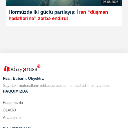
06.08.2026
Hörmüzdə iki güclü partlayış:
İran “düşmən
hədəflərinə” zərbə endirdi
Real, Etibarlı, Obyektiv.
Saytdakı materialların istifadəsi zamanı istinad edilməsi vacibdir.
HAQQIMIZDA
Haqqımızda
ƏLAQƏ
Ana səhifə