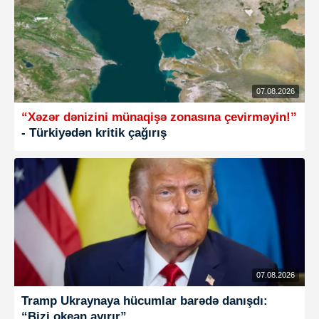
07.08.2026
“Xəzər dənizini münaqişə zonasına çevirməyin!”
- Türkiyədən kritik çağırış
07.08.2026
Tramp Ukraynaya hücumlar barədə danışdı:
“Bizi okean ayırır”