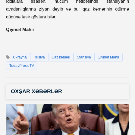
İddialara əsasən, hücum nəticəsində stansiyanın
avadanlıqlarına ziyan dəyib və bu, qaz kəmərinin ötürmə
gücünə təsir göstərə bilər.
Qiymət Mahir
Ukrayna
Rusiya
Qaz kəməri
Stansiya
Qiymət Mahir
TodayPress TV
OXŞAR XƏBƏRLƏR