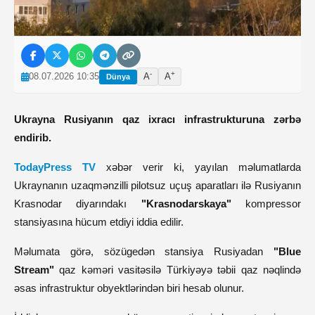
-
+
08.07.2026 10:35
A
A
Dünya
Ukrayna Rusiyanın qaz ixracı infrastrukturuna zərbə
endirib.
TodayPress TV
xəbər verir ki, yayılan məlumatlarda
Ukraynanın uzaqmənzilli pilotsuz uçuş aparatları ilə Rusiyanın
Krasnodar diyarındakı
"
Krasnodarskaya
"
kompressor
stansiyasına hücum etdiyi iddia edilir.
Məlumata görə, sözügedən stansiya Rusiyadan
"
Blue
Stream
"
qaz kəməri vasitəsilə Türkiyəyə təbii qaz nəqlində
əsas infrastruktur obyektlərindən biri hesab olunur.