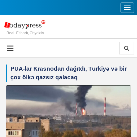
Toggl
Real, Etibarlı, Obyektiv
PUA-lar Krasnodarı dağıtdı, Türkiyə və bir
çox ölkə qazsız qalacaq